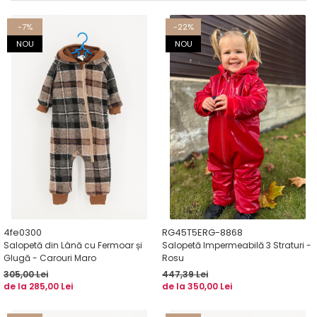
-7%
-22%
NOU
NOU
4fe0300
RG45T5ERG-8868
Salopetă din Lână cu Fermoar și
Salopetă Impermeabilă 3 Straturi -
Glugă - Carouri Maro
Rosu
305,00 Lei
447,39 Lei
de la 285,00 Lei
de la 350,00 Lei