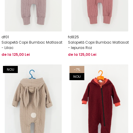
df01
fd825
Salopetă Copii Bumbac Matlasat
Salopetă Copii Bumbac Matlasat
- Liliac
- Iepuras Roz
de la 125,00 Lei
de la 125,00 Lei
NOU
-7%
NOU