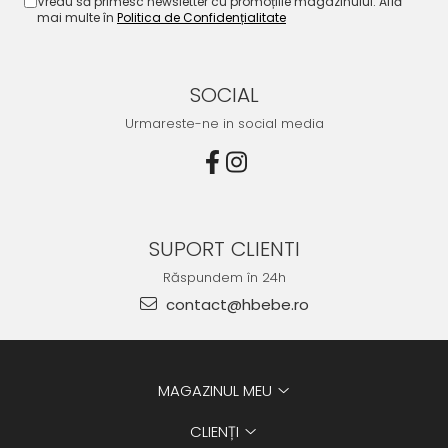
Vreau să primesc newsletter cu promoțiile magazinului. Află
mai multe în
Politica de Confidențialitate
SOCIAL
Urmareste-ne in social media
SUPORT CLIENTI
Răspundem în 24h
contact@hbebe.ro
MAGAZINUL MEU
CLIENȚI