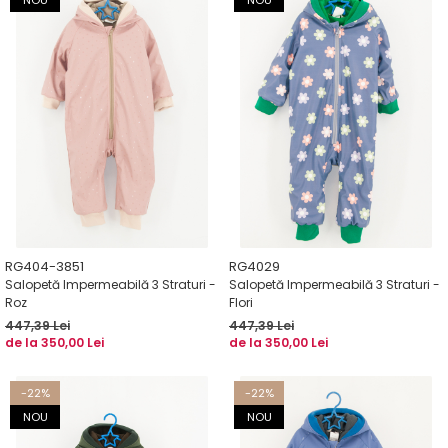
RG404-3851
RG4029
Salopetă Impermeabilă 3 Straturi -
Salopetă Impermeabilă 3 Straturi -
Roz
Flori
447,39 Lei
447,39 Lei
de la 350,00 Lei
de la 350,00 Lei
-22%
-22%
NOU
NOU