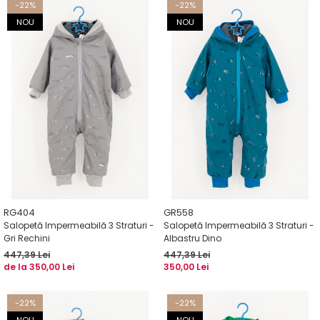
-22%
-22%
NOU
NOU
RG404
GR558
Salopetă Impermeabilă 3 Straturi -
Salopetă Impermeabilă 3 Straturi -
Gri Rechini
Albastru Dino
447,39 Lei
447,39 Lei
de la 350,00 Lei
350,00 Lei
-22%
-22%
NOU
NOU