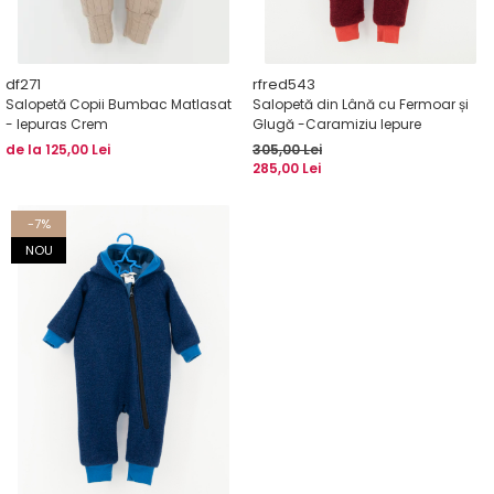
df271
rfred543
Salopetă Copii Bumbac Matlasat
Salopetă din Lână cu Fermoar și
- Iepuras Crem
Glugă -Caramiziu Iepure
de la 125,00 Lei
305,00 Lei
285,00 Lei
-7%
NOU