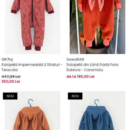
GR7fvj
Swed569
Salopetă Impermeabilă 3 Straturi -
Salopetă din Lână Fiartă Fara
Teracota
Dublura - Caramiziu
447,39 Lei
de la 185,00 Lei
350,00 Lei
NOU
NOU