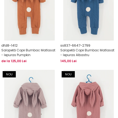
dfd8-1412
ss837-6647-2799
Salopetă Copii Bumbac Matlasat
Salopetă Copii Bumbac Matlasat
- Iepuras Pumpkin
- Iepuras Albastru
de la 125,00 Lei
145,00 Lei
NOU
NOU