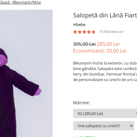
 Glugă - Bleumarin/Mov
Salopetă din Lână Fiar
Hbebe
15 Review-uri
305,00 Lei
285,00 Lei
Economisesti:
20,00
Lei
Bleumarin închis la exterior, cu du
bine gândită. Salopeta este confecți
terry din bumbac. Fermoar frontal cu
de personalizare cu urechi de urs s
Mărime
: