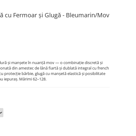
tă cu Fermoar și Glugă - Bleumarin/Mov
blură și manșete în nuanță mov — o combinație discretă și
onată din amestec de lână fiartă și dublată integral cu french
 protecție bărbie, glugă cu manșetă elastică și posibilitate
au iepuraș. Mărimi 62–128.