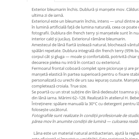
Exterior bleumarin închis. Dublură și manșete mov. Căldur
ultima zi de iarnă.
Exteriorul este un bleumarin închis, intens — unul dintre ac
în lumină artificială față de lumina naturală, ceea ce poate
fotografii. Dublura din french terry și manșetele sunt în 
interior cald și jucăuș. Exteriorul rămâne bleumarin.
Amestecul de lână fiartă izolează natural, blochează vântul
spălări repetate. Dublura integrală din french terry (95% 
corpul cât și gluga — moale și confortabilă, potrivită chiar și
deoarece pielea nu intră în contact cu exteriorul.
Fermoarul frontal coboară complet spre piciorușe și are pro
manșetă elastică în partea superioară pentru o fixare stab
personalizată cu urechi de urs sau iepuraș cusute. Manșete
completează croiala. True size.
Se poartă cu un strat subțire din lână dedesubt toamna și 
din lână iarna. Mărimi 62–128. Realizată în atelierul H. Beb
Întreținere: spălare manuală la 30°C cu detergent pentru l
folosește uscătorul.
Fotografiile sunt realizate în condiții profesionale de stud
părea mov în anumite condiții de lumină — culoarea reală 
Lâna este un material natural antibacterian, ajută la regla