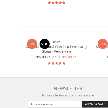
8632
-7%
NOU
-7%
Salopetă din Lână Fiartă cu Fermoar și
Salopet
Glugă - Verde Kaki
305,00 Lei
de la 285,00 Lei
3
NEWSLETTER
Nu rata ofertele si promotiile noastre