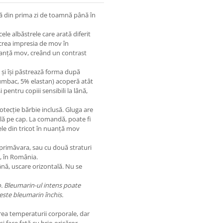
ă din prima zi de toamnă până în
ele albăstrele care arată diferit
 crea impresia de mov în
nuanță mov, creând un contrast
 și își păstrează forma după
bumbac, 5% elastan) acoperă atât
 pentru copiii sensibili la lână,
tecție bărbie inclusă. Gluga are
ilă pe cap. La comandă, poate fi
le din tricot în nuanță mov
primăvara, sau cu două straturi
e, în România.
ână, uscare orizontală. Nu se
io. Bleumarin-ul intens poate
este bleumarin închis.
rea temperaturii corporale, dar