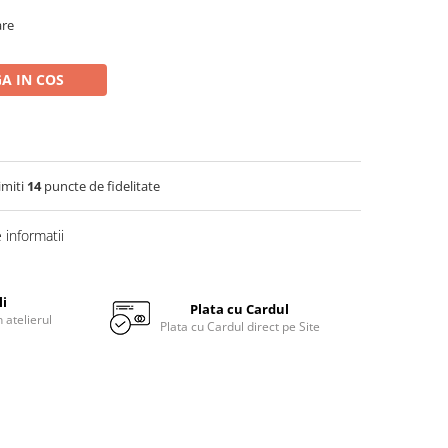
are
A IN COS
imiti
14
puncte de fidelitate
informatii
li
Plata cu Cardul
 atelierul
Plata cu Cardul direct pe Site