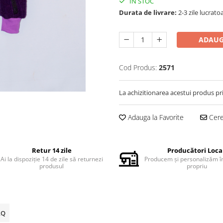
IN STOC
Durata de livrare:
2-3 zile lucrato
ADAUG
Cod Produs:
2571
La achizitionarea acestui produs pr
Adauga la Favorite
Cere 
Retur 14 zile
Producători Loca
Ai la dispoziție 14 de zile să returnezi
Producem și personalizăm în
produsul
propriu
AQ