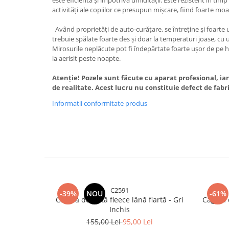
este eficientă și împotriva umidității. Este rezistent în timp 
activități ale copiilor ce presupun mișcare, fiind foarte moale
Având proprietăți de auto-curățare, se întreține și foarte u
trebuie spălate foarte des și doar la temperaturi joase, cu
Mirosurile neplăcute pot fi îndepărtate foarte ușor de pe h
la aerisit peste noapte.
Atenție! Pozele sunt făcute cu aparat profesional, iar
de realitate. Acest lucru nu constituie defect de fabr
Informatii conformitate produs
C2591
-39%
NOU
-61%
Cagulă dublată fleece lână fiartă - Gri
Cagulă 
Inchis
155,00 Lei
95,00 Lei