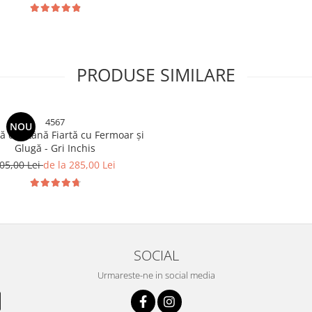
PRODUSE SIMILARE
4567
NOU
ă din Lână Fiartă cu Fermoar și
Glugă - Gri Inchis
05,00 Lei
de la 285,00 Lei
SOCIAL
Urmareste-ne in social media