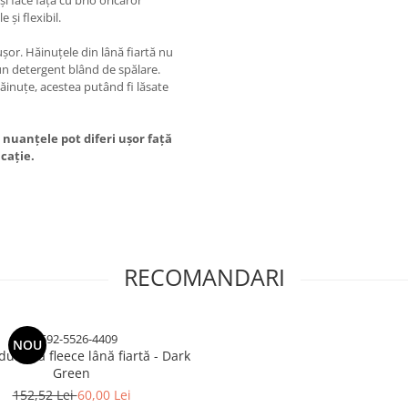
și face față cu brio oricăror
 și flexibil.
șor. Hăinuțele din lână fiartă nu
 un detergent blând de spălare.
ăinuțe, acestea putând fi lăsate
 nuanțele pot diferi ușor față
icație.
RECOMANDARI
C2592-5526-4409
NOU
dublată fleece lână fiartă - Dark
Green
152,52 Lei
60,00 Lei