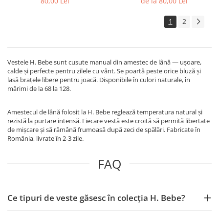
80,00 Lei
de la 80,00 Lei
1
2
Vestele H. Bebe sunt cusute manual din amestec de lână — ușoare,
calde și perfecte pentru zilele cu vânt. Se poartă peste orice bluză și
lasă brațele libere pentru joacă. Disponibile în culori naturale, în
mărimi de la 68 la 128.
Amestecul de lână folosit la H. Bebe reglează temperatura natural și
rezistă la purtare intensă. Fiecare vestă este croită să permită libertate
de mișcare și să rămână frumoasă după zeci de spălări. Fabricate în
România, livrate în 2-3 zile.
FAQ
Ce tipuri de veste găsesc în colecția H. Bebe?