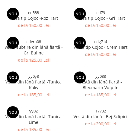
ed588
ed79
NOU
NOU
Vestă tip Cojoc -Roz Hart
Vestă tip Cojoc - Gri Hart
de la 150,00 Lei
de la 150,00 Lei
ederh08
edg714
NOU
NOU
Vestă subtire din lână fiartă -
Vestă tip Cojoc - Crem Hart
Gri Buline
de la 150,00 Lei
de la 125,00 Lei
yy0y8
yy088
NOU
NOU
Vestă din lână fiartă -Tunica
Vestă din lână fiartă -
Kaky
Bleomarin Vulpite
de la 185,00 Lei
de la 185,00 Lei
yy02
17732
NOU
Vestă din lână fiartă -Tunica
Vestă din lână - Bej Sclipici
Lime
de la 200,00 Lei
de la 185,00 Lei