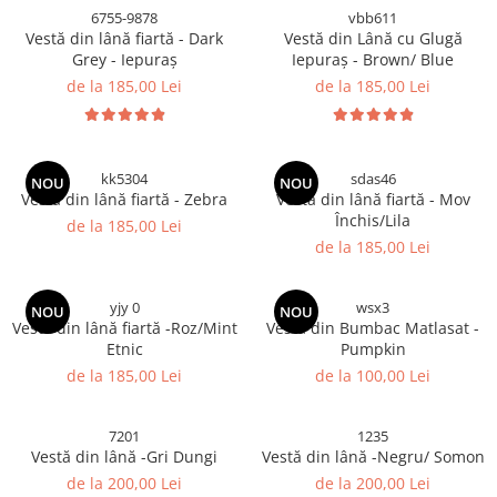
6755-9878
vbb611
Vestă din lână fiartă - Dark
Vestă din Lână cu Glugă
Grey - Iepuraș
Iepuraș - Brown/ Blue
de la 185,00 Lei
de la 185,00 Lei
kk5304
sdas46
NOU
NOU
Vestă din lână fiartă - Zebra
Vestă din lână fiartă - Mov
Închis/Lila
de la 185,00 Lei
de la 185,00 Lei
yjy 0
wsx3
NOU
NOU
Vestă din lână fiartă -Roz/Mint
Vestă din Bumbac Matlasat -
Etnic
Pumpkin
de la 185,00 Lei
de la 100,00 Lei
7201
1235
Vestă din lână -Gri Dungi
Vestă din lână -Negru/ Somon
de la 200,00 Lei
de la 200,00 Lei