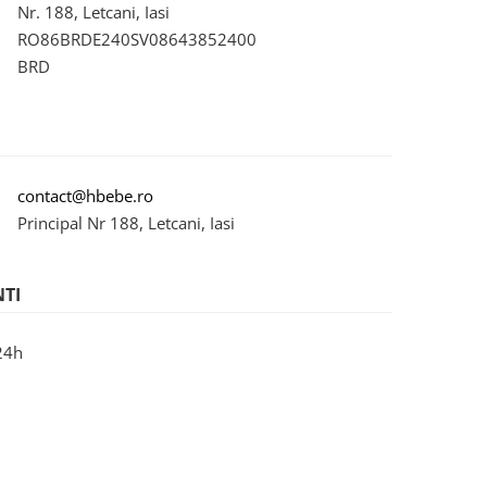
Nr. 188, Letcani, Iasi
RO86BRDE240SV08643852400
BRD
contact@hbebe.ro
Principal Nr 188, Letcani, Iasi
NTI
24h