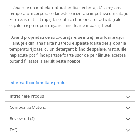
Lâna este un material natural antibacterian, ajută la reglarea
temperaturii corporale, dar este eficientă și împotriva umidității.
Este rezistent în timp și face față cu brio oricăror activități ale
copiilor ce presupun mișcare, fiind foarte moale și flexibil.
Având proprietăți de auto-curățare, se întreține și foarte ușor.
Hăinuțele din lână fiartă nu trebuie spălate foarte des și doar la
temperaturi joase, cu un detergent blând de spălare. Mirosurile
neplăcute pot fi îndepărtate foarte ușor de pe hăinuțe, acestea
putând fi lăsate la aerisit peste noapte.
Informatii conformitate produs
Întreținere Produs
Compoziție Material
Review-uri
(5)
FAQ