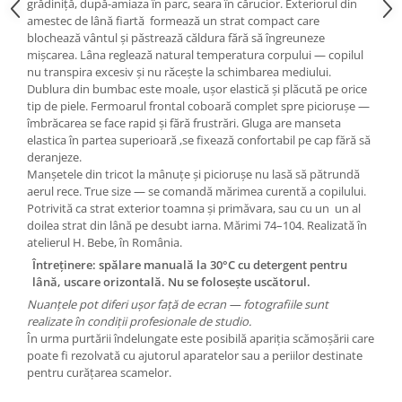
grădiniță, după-amiaza în parc, seara în cărucior. Exteriorul din
amestec de lână fiartă formează un strat compact care
blochează vântul și păstrează căldura fără să îngreuneze
mișcarea. Lâna reglează natural temperatura corpului — copilul
nu transpira excesiv și nu răcește la schimbarea mediului.
Dublura din bumbac este moale, ușor elastică și plăcută pe orice
tip de piele. Fermoarul frontal coboară complet spre piciorușe —
îmbrăcarea se face rapid și fără frustrări. Gluga are manseta
elastica în partea superioară ,se fixează confortabil pe cap fără să
deranjeze.
Manșetele din tricot la mânuțe și piciorușe nu lasă să pătrundă
aerul rece. True size — se comandă mărimea curentă a copilului.
Potrivită ca strat exterior toamna și primăvara, sau cu un un al
doilea strat din lână pe desubt iarna. Mărimi 74–104. Realizată în
atelierul H. Bebe, în România.
Întreținere: spălare manuală la 30°C cu detergent pentru
lână, uscare orizontală. Nu se folosește uscătorul.
Nuanțele pot diferi ușor față de ecran — fotografiile sunt
realizate în condiții profesionale de studio.
În urma purtării îndelungate este posibilă apariția scămoșării care
poate fi rezolvată cu ajutorul aparatelor sau a periilor destinate
pentru curățarea scamelor.