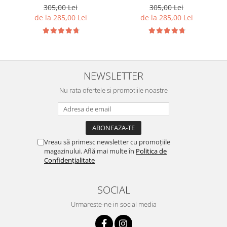
Kaki
Inchis
305,00 Lei
305,00 Lei
de la 285,00 Lei
de la 285,00 Lei
NEWSLETTER
Nu rata ofertele si promotiile noastre
Vreau să primesc newsletter cu promoțiile
magazinului. Află mai multe în
Politica de
Confidențialitate
SOCIAL
Urmareste-ne in social media