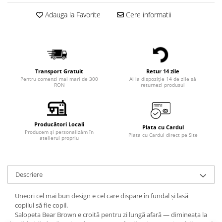
Adauga la Favorite
Cere informatii
Transport Gratuit
Retur 14 zile
Pentru comenzi mai mari de 300
Ai la dispoziție 14 de zile să
RON
returnezi produsul
Producători Locali
Plata cu Cardul
Producem și personalizăm în
Plata cu Cardul direct pe Site
atelierul propriu
Descriere
Uneori cel mai bun design e cel care dispare în fundal și lasă
copilul să fie copil.
Salopeta Bear Brown e croită pentru zi lungă afară — dimineața la