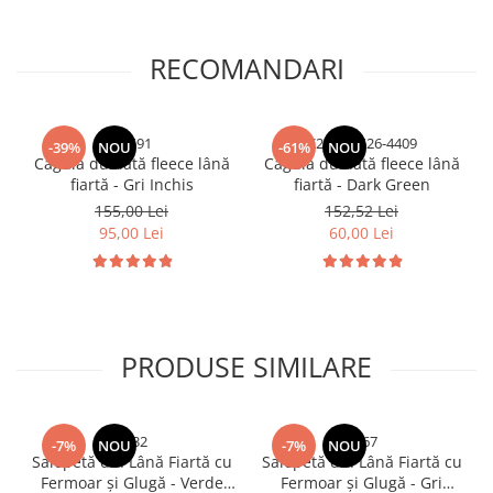
RECOMANDARI
C2591
C2592-5526-4409
-39%
NOU
-61%
NOU
Cagulă dublată fleece lână
Cagulă dublată fleece lână
fiartă - Gri Inchis
fiartă - Dark Green
155,00 Lei
152,52 Lei
95,00 Lei
60,00 Lei
PRODUSE SIMILARE
8632
4567
-7%
NOU
-7%
NOU
Salopetă din Lână Fiartă cu
Salopetă din Lână Fiartă cu
Fermoar și Glugă - Verde
Fermoar și Glugă - Gri