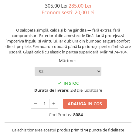
305,00 Lei
285,00 Lei
Economisesti:
20,00
Lei
O salopetă simplă, caldă și bine gândită — fără extras, fără
compromisuri. Exteriorul din amestec de lână fiartă protejează
împotriva frigului și vântului, iar dublura din bumbac asigură confort
direct pe piele. Fermoarul coboară până la piciorușe pentru îmbrăcare
ușoară. Glugă caldă cu elastic în partea superioară. Mărimi 74–104.
Mărime
:
IN STOC
Durata de livrare:
2-3 zile lucratoare
ADAUGA IN COS
Cod Produs:
8084
La achizitionarea acestui produs primiti
14
puncte de fidelitate