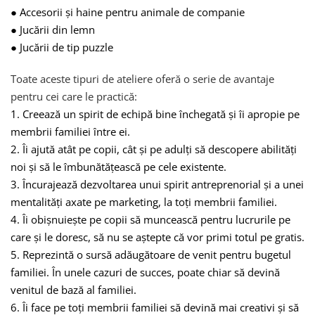
●
Accesorii și haine pentru animale de companie
●
Jucării din lemn
●
Jucării de tip puzzle
Toate aceste tipuri de ateliere oferă o serie de avantaje
pentru cei care le practică:
1.
Creează un spirit de echipă bine închegată și îi apropie pe
membrii familiei între ei.
2.
Îi ajută atât pe copii, cât și pe adulți să descopere abilități
noi și să le îmbunătățească pe cele existente.
3.
Încurajează dezvoltarea unui spirit antreprenorial și a unei
mentalități axate pe marketing, la toți membrii familiei.
4.
Îi obișnuiește pe copii să muncească pentru lucrurile pe
care și le doresc, să nu se aștepte că vor primi totul pe gratis.
5.
Reprezintă o sursă adăugătoare de venit pentru bugetul
familiei. În unele cazuri de succes, poate chiar să devină
venitul de bază al familiei.
6.
Îi face pe toți membrii familiei să devină mai creativi și să