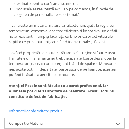
destinate pentru curățarea scamelor.
Produsele se realizează exclusiv pe comandă, în funcție de
alegerea de personalizare selecționată.
Lâna este un material natural antibacterian, ajută la reglarea
temperaturii corporale, dar este eficientă și împotriva umidității.
Este rezistent în timp și face față cu brio oricăror activități ale
copiilor ce presupun mișcare, fiind foarte moale și flexibil.
Având proprietăți de auto-curățare, se întreține și foarte ușor.
Hăinuțele din lână fiartă nu trebuie spălate foarte des și doar la
temperaturi joase, cu un detergent blând de spălare. Mirosurile
neplăcute pot fi îndepărtate foarte ușor de pe hăinuțe, acestea
putând fi lăsate la aerisit peste noapte.
Atenție! Pozele sunt făcute cu aparat profesional, iar
nuanțele pot diferi ușor față de realitate. Acest lucru nu
constituie defect de fabricație.
Informatii conformitate produs
Compoziție Material