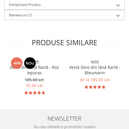
Întreținere Produs
Review-uri
(1)
PRODUSE SIMILARE
htgf5
5655
-49%
NOU
Vestă din lână fiartă - Roz
Vestă Dino din lână fiartă -
Iepuras
Bleumarin
185,00 Lei
de la 185,00 Lei
95,00 Lei
NEWSLETTER
Nu rata ofertele si promotiile noastre