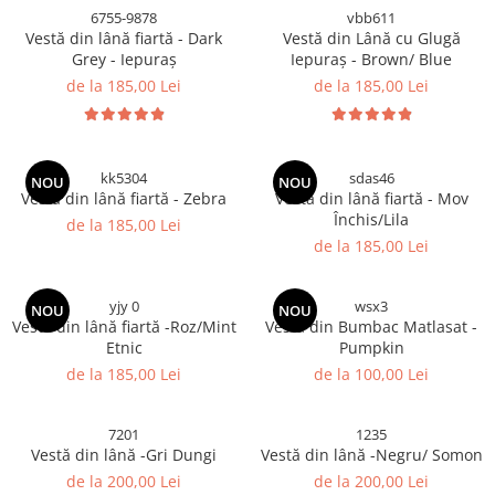
6755-9878
vbb611
Vestă din lână fiartă - Dark
Vestă din Lână cu Glugă
Grey - Iepuraș
Iepuraș - Brown/ Blue
de la 185,00 Lei
de la 185,00 Lei
kk5304
sdas46
NOU
NOU
Vestă din lână fiartă - Zebra
Vestă din lână fiartă - Mov
Închis/Lila
de la 185,00 Lei
de la 185,00 Lei
yjy 0
wsx3
NOU
NOU
Vestă din lână fiartă -Roz/Mint
Vestă din Bumbac Matlasat -
Etnic
Pumpkin
de la 185,00 Lei
de la 100,00 Lei
7201
1235
Vestă din lână -Gri Dungi
Vestă din lână -Negru/ Somon
de la 200,00 Lei
de la 200,00 Lei