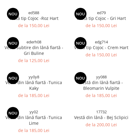
ed588
ed79
NOU
NOU
Vestă tip Cojoc -Roz Hart
Vestă tip Cojoc - Gri Hart
de la 150,00 Lei
de la 150,00 Lei
ederh08
edg714
NOU
NOU
Vestă subtire din lână fiartă -
Vestă tip Cojoc - Crem Hart
Gri Buline
de la 150,00 Lei
de la 125,00 Lei
yy0y8
yy088
NOU
NOU
Vestă din lână fiartă -Tunica
Vestă din lână fiartă -
Kaky
Bleomarin Vulpite
de la 185,00 Lei
de la 185,00 Lei
yy02
17732
NOU
Vestă din lână fiartă -Tunica
Vestă din lână - Bej Sclipici
Lime
de la 200,00 Lei
de la 185,00 Lei