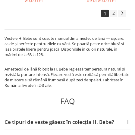
80,00 Lei
de la 80,00 Lei
1
2
Vestele H. Bebe sunt cusute manual din amestec de lână — ușoare,
calde și perfecte pentru zilele cu vânt. Se poartă peste orice bluză și
lasă brațele libere pentru joacă. Disponibile în culori naturale, în
mărimi de la 68 la 128.
Amestecul de lână folosit la H. Bebe reglează temperatura natural și
rezistă la purtare intensă. Fiecare vestă este croită să permită libertate
de mișcare și să rămână frumoasă după zeci de spălări. Fabricate în
România, livrate în 2-3 zile.
FAQ
Ce tipuri de veste găsesc în colecția H. Bebe?