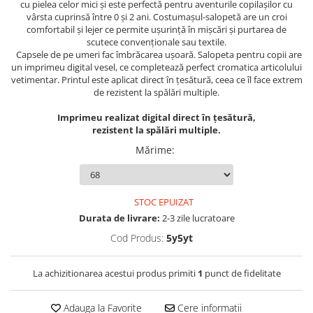
cu pielea celor mici și este perfectă pentru aventurile copilașilor cu
vârsta cuprinsă între 0 și 2 ani. Costumașul-salopetă are un croi
comfortabil și lejer ce permite ușurinţă în mișcări și purtarea de
scutece convenţionale sau textile.
Capsele de pe umeri fac îmbrăcarea ușoară. Salopeta pentru copii are
un imprimeu digital vesel, ce completează perfect cromatica articolului
vetimentar. Printul este aplicat direct în ţesătură, ceea ce îl face extrem
de rezistent la spălări multiple.
Imprimeu realizat digital direct în țesătură,
rezistent la spălări multiple.
Mărime
:
STOC EPUIZAT
Durata de livrare:
2-3 zile lucratoare
Cod Produs:
5y5yt
La achizitionarea acestui produs primiti
1
punct de fidelitate
Adauga la Favorite
Cere informatii