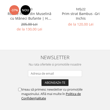
sss0
htfy22
-37%
NOU
Rochie Fetița din Muselină
Prim strat Bambus -Gri
cu Mâneci Bufante | H.
Inchis
Bebe
205,00 Lei
de la 120,00 Lei
de la 130,00 Lei
NEWSLETTER
Nu rata ofertele si promotiile noastre
Vreau să primesc newsletter cu promoțiile
magazinului. Află mai multe în
Politica de
Confidențialitate