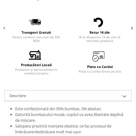
Transport Gratuit
Retur 14 zile
Pentru comenzi mai mari de 300
Ai la dispoziție 14 de zile să
RON
returnezi produsul
Producători Locali
Plata cu Cardul
Producem și personalizăm în
Plata cu Cardul direct pe Site
atelierul propriu
Descriere
Este confecționată din 95% bumbac, 5% elastan.
Datorită bumbacului moale, copilul va avea libertate deplină
de mișcare.
Salopeta prezintă manșete elastice, ce fac procesul de
îmbrăcare/dezbrăcare mult mai ușor.