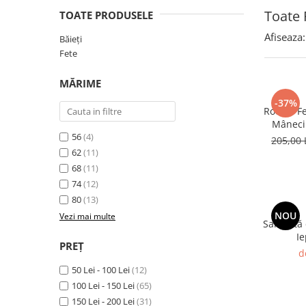
Toate 
TOATE PRODUSELE
Afiseaza:
Băieți
Fete
MĂRIME
-37%
Rochie Fe
Mâneci
56
(4)
205,00 
62
(11)
68
(11)
74
(12)
80
(13)
NOU
Vezi mai multe
Salopetă 
I
PREȚ
d
50 Lei - 100 Lei
(12)
100 Lei - 150 Lei
(65)
150 Lei - 200 Lei
(31)