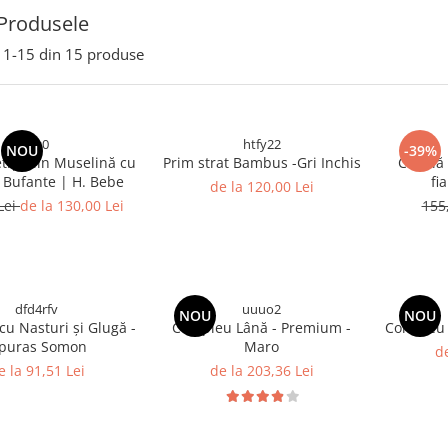
Produsele
1-
15
din
15
produse
sss0
htfy22
NOU
-39%
tița din Muselină cu
Prim strat Bambus -Gri Inchis
Cagulă 
 Bufante | H. Bebe
fi
de la 120,00 Lei
Lei
de la 130,00 Lei
155
dfd4rfv
uuuo2
NOU
NOU
cu Nasturi și Glugă -
Compleu Lână - Premium -
Compleu 
epuras Somon
Maro
de
e la 91,51 Lei
de la 203,36 Lei