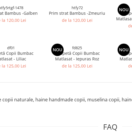
htfy5rtgf-1478
htfy72
NOU
rat Bambus -Galben
Prim strat Bambus -Zmeuriu
Salop
Matlasa
 la 120,00 Lei
de la 120,00 Lei
de
df01
fd825
NOU
NOU
etă Copii Bumbac
Salopetă Copii Bumbac
Salop
tlasat - Liliac
Matlasat - Iepuras Roz
Matlas
 la 125,00 Lei
de la 125,00 Lei
de
e copii naturale, haine handmade copii, muselina copii, hai
FAQ