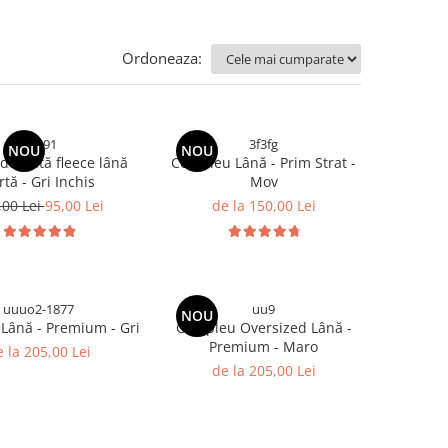
Ordoneaza:
C2591
3f3fg
NOU
NOU
dublată fleece lână
Compleu Lână - Prim Strat -
artă - Gri Inchis
Mov
,00 Lei
95,00 Lei
de la 150,00 Lei
uuuo2-1877
uu9
NOU
Lână - Premium - Gri
Compleu Oversized Lână -
Premium - Maro
 la 205,00 Lei
de la 205,00 Lei