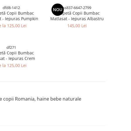
dfd8-1412
ss837-6647-2799
NOU
etă Copii Bumbac
Salopetă Copii Bumbac
t - Iepuras Pumpkin
Matlasat - Iepuras Albastru
 la 125,00 Lei
145,00 Lei
df271
etă Copii Bumbac
at - Iepuras Crem
 la 125,00 Lei
ne copii Romania, haine bebe naturale