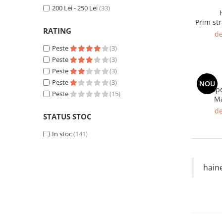
200 Lei - 250 Lei
(33)
Prim st
RATING
de
Peste
(3)
Peste
(3)
Peste
(3)
Peste
(3)
NOU
Salop
Peste
(15)
Ma
de
STATUS STOC
In stoc
(141)
hain