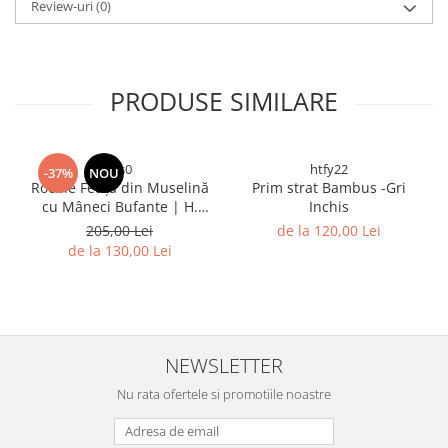
Review-uri
(0)
PRODUSE SIMILARE
sss0
htfy22
-37%
NOU
Rochie Fetița din Muselină
Prim strat Bambus -Gri
cu Mâneci Bufante | H.
Inchis
Bebe
205,00 Lei
de la 120,00 Lei
de la 130,00 Lei
NEWSLETTER
Nu rata ofertele si promotiile noastre