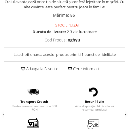
Croiul avantajează orice tip de siluetă şi conferă lejeritate în mişcări. Cu
alte cuvinte, este perfect pentru joaca în familie!
Mărime
:
86
STOC EPUIZAT
Durata de livrare:
2-3 zile lucratoare
Cod Produs:
nghyu
La achizitionarea acestui produs primiti
1
punct de fidelitate
Adauga la Favorite
Cere informatii
Transport Gratuit
Retur 14 zile
Pentru comenzi mai mari de 300
Ai la dispoziție 14 de zile să
RON
returnezi produsul