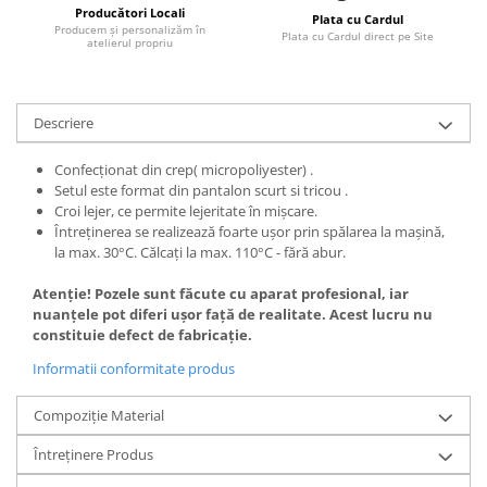
Producători Locali
Plata cu Cardul
Producem și personalizăm în
Plata cu Cardul direct pe Site
atelierul propriu
Descriere
Confecționat din crep( micropoliyester) .
Setul este format din pantalon scurt si tricou .
Croi lejer, ce permite lejeritate în mișcare.
Întreținerea se realizează foarte ușor prin spălarea la mașină,
la max. 30°C. Călcaţi la max. 110°C - fără abur.
Atenție! Pozele sunt făcute cu aparat profesional, iar
nuanțele pot diferi ușor față de realitate. Acest lucru nu
constituie defect de fabricație.
Informatii conformitate produs
Compoziție Material
Întreținere Produs