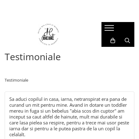
Muselina / Bumbac / IN
Veste
Hanorace și Jachete
Compleuri și Pantaloni
Salopete
Accesorii Copii
Muselina pentru copii
Veste din Lână
Hanorace din Lana
Compleuri din Lână
Salopete din Lână
Cagule si Manuși Lână
Set mama - copil
Jachete
Pantaloni
Salopete Impermeabile
Căciulițe
Prim strat
Salopete din Bumbac
Testimoniale
Testimoniale
Sa aduci copilul in casa, iarna, netranspirat era pana de
curand un mit pentru mine. Avand in dotare un toddler
mereu in fuga si un bebelus "abia scos din cuptor" am
inceput sa caut altfel de hainute, mult mai durabile si
care lasa pielea sa respire, pentru a trece mai usor peste
iarna dar si pentru a le putea pastra de la un copil la
celalalt.