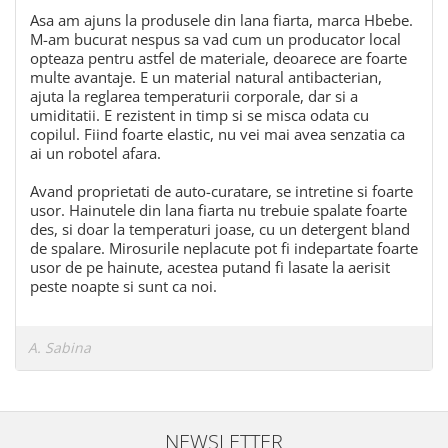
Asa am ajuns la produsele din lana fiarta, marca Hbebe.
M-am bucurat nespus sa vad cum un producator local
opteaza pentru astfel de materiale, deoarece are foarte
multe avantaje. E un material natural antibacterian,
ajuta la reglarea temperaturii corporale, dar si a
umiditatii. E rezistent in timp si se misca odata cu
copilul. Fiind foarte elastic, nu vei mai avea senzatia ca
ai un robotel afara.
Avand proprietati de auto-curatare, se intretine si foarte
usor. Hainutele din lana fiarta nu trebuie spalate foarte
des, si doar la temperaturi joase, cu un detergent bland
de spalare. Mirosurile neplacute pot fi indepartate foarte
usor de pe hainute, acestea putand fi lasate la aerisit
peste noapte si sunt ca noi.
A. Sabina
NEWSLETTER