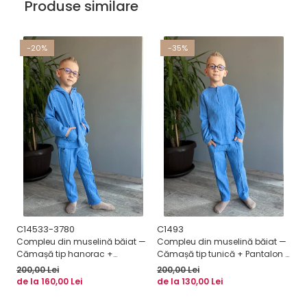
Produse similare
-20%
-35%
C14533-3780
C1493
bi
Compleu din muselină băiat —
Compleu din muselină băiat —
Co
Cămașă tip hanorac +
Cămașă tip tunică + Pantalon |
Gu
Pantalon |Albastru| H. Bebe
Albastru | H. Bebe
200,00 Lei
200,00 Lei
29
de la 160,00 Lei
de la 130,00 Lei
de