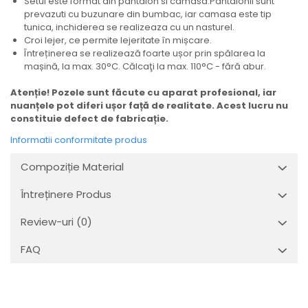
Setul este format din pantalon si camasa.Pantalonii sunt
prevazuti cu buzunare din bumbac, iar camasa este tip
tunica, inchiderea se realizeaza cu un nasturel.
Croi lejer, ce permite lejeritate în mișcare.
Întreținerea se realizează foarte ușor prin spălarea la
mașină, la max. 30°C. Călcaţi la max. 110°C - fără abur.
Atenție! Pozele sunt făcute cu aparat profesional, iar
nuanțele pot diferi ușor față de realitate. Acest lucru nu
constituie defect de fabricație.
Informatii conformitate produs
Compoziție Material
Întreținere Produs
Review-uri
(0)
FAQ