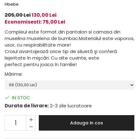
Hbebe
205,00 Lei
130,00 Lei
Economisesti:
75,00
Lei
Compleul este format din pantalon si camasa din
muselina muselena de bumbac.Materialul este vaporos,
usor, cu respirabilitate mare!
Croiul avantajează orice tip de siluetă şi conferă
lejeritate în mişcări. Cu alte cuvinte, este
perfect pentru joaca în familie!
Mărime
:
IN STOC
Durata de livrare:
2-3 zile lucratoare
Adauga in cos