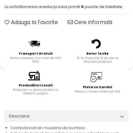
La achizitionarea acestui produs primiti
6
puncte de fidelitate
Adauga la Favorite
Cere informatii
Transport Gratuit
Retur 14 zile
Pentru comenzi mai mari de 300
Ai la dispoziție 14 de zile să
RON
returnezi produsul
Producători Locali
Plata cu Cardul
Producem și personalizăm în
Plata cu Cardul direct pe Site
atelierul propriu
Descriere
Confecționat din muselina de bumbac. .