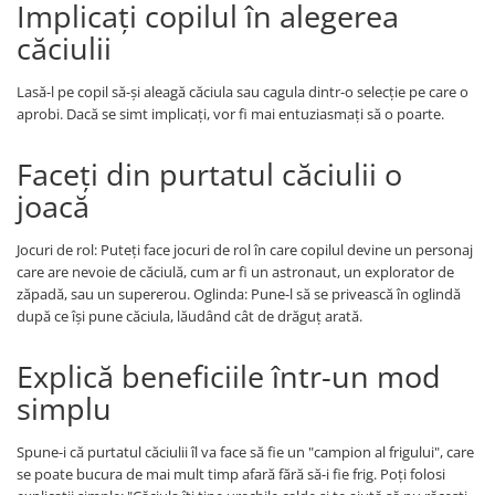
Implicați copilul în alegerea
căciulii
Lasă-l pe copil să-și aleagă căciula sau cagula dintr-o selecție pe care o
aprobi. Dacă se simt implicați, vor fi mai entuziasmați să o poarte.
Faceți din purtatul căciulii o
joacă
Jocuri de rol: Puteți face jocuri de rol în care copilul devine un personaj
care are nevoie de căciulă, cum ar fi un astronaut, un explorator de
zăpadă, sau un supererou. Oglinda: Pune-l să se privească în oglindă
după ce își pune căciula, lăudând cât de drăguț arată.
Explică beneficiile într-un mod
simplu
Spune-i că purtatul căciulii îl va face să fie un "campion al frigului", care
se poate bucura de mai mult timp afară fără să-i fie frig. Poți folosi