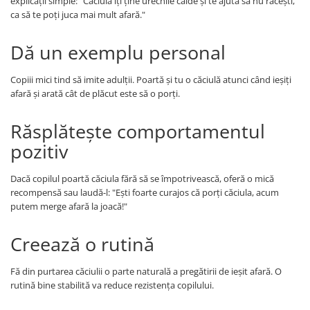
explicații simple: "Căciula îți ține urechile calde și te ajută să nu răcești,
ca să te poți juca mai mult afară."
Dă un exemplu personal
Copiii mici tind să imite adulții. Poartă și tu o căciulă atunci când ieșiți
afară și arată cât de plăcut este să o porți.
Răsplătește comportamentul
pozitiv
Dacă copilul poartă căciula fără să se împotrivească, oferă o mică
recompensă sau laudă-l: "Ești foarte curajos că porți căciula, acum
putem merge afară la joacă!"
Creează o rutină
Fă din purtarea căciulii o parte naturală a pregătirii de ieșit afară. O
rutină bine stabilită va reduce rezistența copilului.