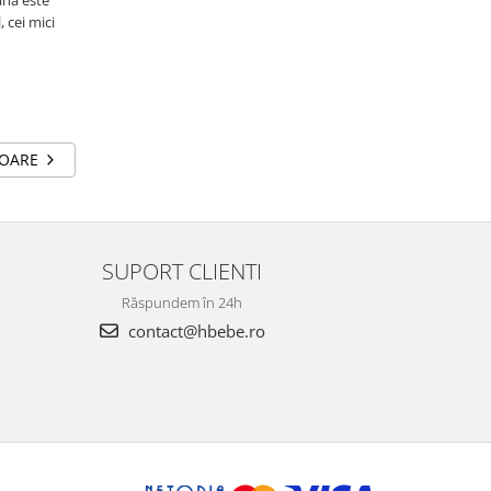
Lâna este
, cei mici
TOARE
SUPORT CLIENTI
Răspundem în 24h
contact@hbebe.ro