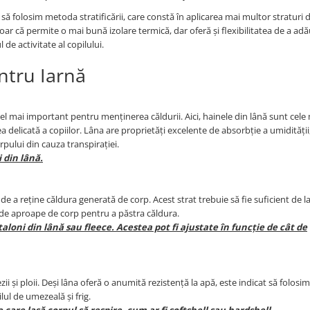
l să folosim metoda stratificării, care constă în aplicarea mai multor straturi 
ar că permite o mai bună izolare termică, dar oferă și flexibilitatea de a ad
 de activitate al copilului.
ntru Iarnă
 cel mai important pentru menținerea căldurii. Aici, hainele din lână sunt cele
 delicată a copiilor. Lâna are proprietăți excelente de absorbție a umidității
pului din cauza transpirației.
 din lână.
 de a reține căldura generată de corp. Acest strat trebuie să fie suficient de 
t de aproape de corp pentru a păstra căldura.
aloni din lână sau fleece. Acestea pot fi ajustate în funcție de cât de
ii și ploii. Deși lâna oferă o anumită rezistență la apă, este indicat să folosi
lul de umezeală și frig.