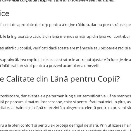
 care lasă corpul să respire, cum ar fi softshell sau hardshell.
ice
uficient de apropiate de corp pentru a reține căldura, dar nu prea strânse, p
bile la frig, așa că o căciulă din lână merinos și mănuși din lână vor contribui 
ți afară cu copilul, verificați dacă acesta are mânuțele sau picioarele reci și 
upraîncălzirea copilului, de aceea straturile ar trebui ajustate în funcție de ac
ă înlăturați un strat pentru a preveni acumularea umezelii.
e Calitate din Lână pentru Copii?
ai costisitoare, dar avantajele pe termen lung sunt semnificative. Lâna merinos
ită pe parcursul mai multor sezoane, chiar și pentru frați mai mici. În plus, a
ritate, iar hainele din lână reprezintă o alegere excelentă pentru a preveni răce
 a le oferi confort și pentru a-i proteja de frigul de afară. Prin utilizarea hai