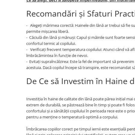
Ce să alegi: Geci și salopete impermeabile, din materiale
Recomandări și Sfaturi Pract
- Alegeți mărimea corectă: Hainele din lână ar trebui să fie s
permite mișcarea liberă.
- Căciulă din lână și mănuși: Capul și mâinile sunt foarte sensi
confortul termic al copilului.
- Verificați frecvent temperatura copilului: Atunci când vă afla
îmbrăcămintea în funcție de nevoi.
- Evitați supraîncălzirea: Este la fel de important să prevenim s
acestuia. Dacă copilul începe să transpire, este recomandat s
De Ce să Investim în Haine d
Investiția în haine de calitate din lână poate părea inițial m
extrem de durabilă, se păstrează bine în timp și poate fi folos
confortului și a sănătății copilului în perioada rece este o prio
pentru a menține o temperatură optimă a corpului.
Îmbrăcarea copiilor corect pe timpul iernii este esențială pentru