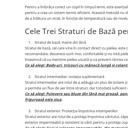
Pentru a îmbrăca corect un copil în timpul iernii, este esenția
pentru a crea un sistem termic eficient. Această metodă nu do
de a înlătura un strat, în funcție de temperatură sau de nivelul
Cele Trei Straturi de Bază pe
1. Stratul de bază: Haine din lână
Stratul de bază, cel care vine în contact direct cu pielea, este
recomandate, deoarece sunt moi, confortabile și nu irită pielea
înseamnă că va menține pielea uscată și va preveni răcirea cor
Ce să alegi: Body-uri, tricouri cu mânecă lungă și colanți
2. Stratul intermediar: Izolația suplimentară
Stratul intermediar are rolul de a adăuga un plus de izolare și
a permite un flux de aer între straturi, dar totodată suficien
Ce să alegi: Pulovere sau bluze din lână mai groasă, pant
friguroasă este ziua
.
3. Stratul exterior: Protecția împotriva intemperiilor
Stratul exterior are rolul de a proteja împotriva vântului, zăpez
exterior impermeabil și rezistent la vânt pentru a proteja copi