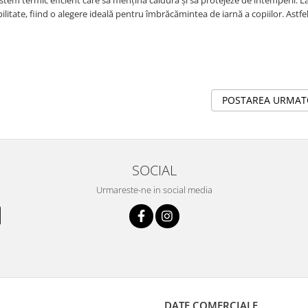
 sistem termic eficient care să mențină căldura și să protejeze de intemperii. 
bilitate, fiind o alegere ideală pentru îmbrăcămintea de iarnă a copiilor. Astfel
POSTAREA URMA
SOCIAL
Urmareste-ne in social media
DATE COMERCIALE