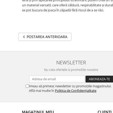
lână și prin aplicarea principiului stratificării, putem crea un
un material versatil, care oferă căldură, respirabilitate și dura
se pot bucura de joaca în zăpadă fără riscul de a se răci.
POSTAREA ANTERIOARA
NEWSLETTER
Nu rata ofertele si promotiile noastre
Vreau să primesc newsletter cu promoțiile magazinului.
Află mai multe în
Politica de Confidențialitate
MAGAZINUL MEU
CLIENȚI