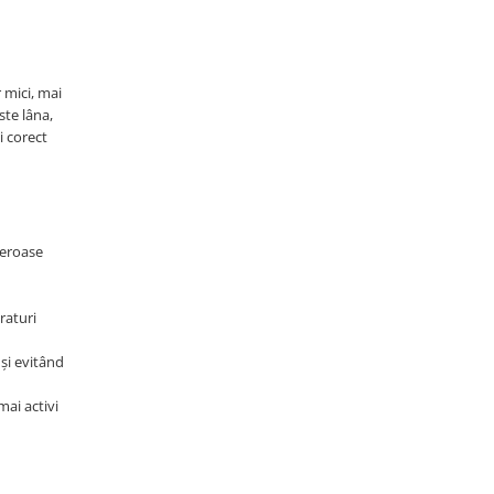
 mici, mai
ste lâna,
i corect
meroase
raturi
și evitând
mai activi