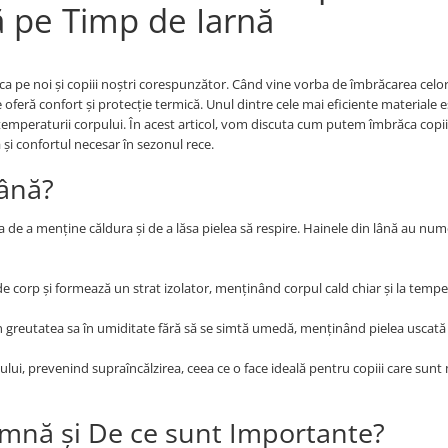
ă pe Timp de Iarnă
a pe noi și copiii noștri corespunzător. Când vine vorba de îmbrăcarea celor
 oferă confort și protecție termică. Unul dintre cele mai eficiente materiale e
a temperaturii corpului. În acest articol, vom discuta cum putem îmbrăca copii
 și confortul necesar în sezonul rece.
Lână?
 de a menține căldura și de a lăsa pielea să respire. Hainele din lână au nu
 corp și formează un strat izolator, menținând corpul cald chiar și la tempe
greutatea sa în umiditate fără să se simtă umedă, menținând pielea uscată 
ui, prevenind supraîncălzirea, ceea ce o face ideală pentru copiii care sunt 
amnă și De ce sunt Importante?