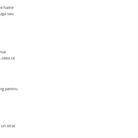
de haine
ăuga sau
 mai
, ceea ce
larg pentru
m un strat