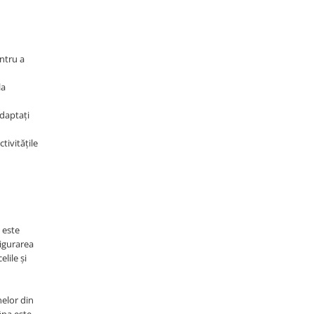
entru a
la
adaptați
tivitățile
 este
sigurarea
lile și
nelor din