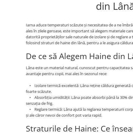
din Lân
Iarna aduce temperaturi scăzute și necesitatea de a ne îmbrăc
ales în zilele geroase, este important să alegem materiale care
datorită proprietăților sale naturale de izolare și de reglare 
folosind straturi de haine din lână, pentru a le asigura căldura
De ce să Alegem Haine din 
Lâna este un material natural, cunoscut pentru capacitatea sa
avantaje pentru copii, mai ales în sezonul rece:
• Izolare termică excelentă: Lâna reține căldura generată de
foarte scăzute.
• Absorbția umidității: Lâna poate absorbi până la 30% din 
senzația de frig.
• Reglare termică: Lâna ajută la reglarea temperaturii corpul
și ale căror nevoi de confort pot varia rapid.
Straturile de Haine: Ce înse