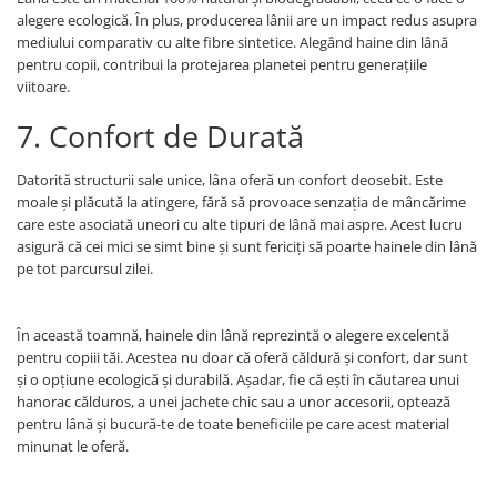
alegere ecologică. În plus, producerea lânii are un impact redus asupra
mediului comparativ cu alte fibre sintetice. Alegând haine din lână
pentru copii, contribui la protejarea planetei pentru generațiile
viitoare.
7. Confort de Durată
Datorită structurii sale unice, lâna oferă un confort deosebit. Este
moale și plăcută la atingere, fără să provoace senzația de mâncărime
care este asociată uneori cu alte tipuri de lână mai aspre. Acest lucru
asigură că cei mici se simt bine și sunt fericiți să poarte hainele din lână
pe tot parcursul zilei.
În această toamnă, hainele din lână reprezintă o alegere excelentă
pentru copiii tăi. Acestea nu doar că oferă căldură și confort, dar sunt
și o opțiune ecologică și durabilă. Așadar, fie că ești în căutarea unui
hanorac călduros, a unei jachete chic sau a unor accesorii, optează
pentru lână și bucură-te de toate beneficiile pe care acest material
minunat le oferă.