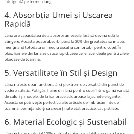
inteligentă pe termen lung.
4. Absorbția Umei și Uscarea
Rapidă
Lâna are capacitatea de a absorbi umezeala fără să devină udă la
atingere. Aceasta poate absorbi până la 30% din greutatea sa în apă,
menținând totodată un mediu uscat și confortabil pentru copil. În
plus, hainele din lână se usucă rapid, ceea ce le face ideale pentru zilele
ploioase de toamnă.
5. Versatilitate în Stil și Design
Lâna nu este doar funcțională, ci și extrem de versatilă din punct de
vedere stilistic. Poți găsi haine din lână pentru copii într-o gamă variată
de culori și modele, de la hanorace aclduroase la jachete elegante.
Aceasta se potrivește perfect cu alte articole de îmbrăcăminte de
toamnă, permițându-ți să creezi ținute atât practice, cât și stilate.
6. Material Ecologic și Sustenabil
Lâna este un material 100% natural și biodegradabil, ceea ce o face o