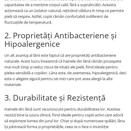
capacitatea de a menține corpul cald, fără a supraîncălzi. Aceasta
acționează ca un izolator natural, reținând căldura în timp ce permite
pielii să respire. Astfel, copiii rămân confortabili indiferent de
fluctuațiile de temperatură.
2. Proprietăți Antibacteriene și
Hipoalergenice
Un alt avantaj al lânii este faptul că are proprietăți antibacteriene
naturale. Acest lucru înseamnă că hainele din lână rămân proaspete
mai mult timp și reduc riscul de iritații ale pielii, fiind ideale pentru
pielea sensibilă a copiilor. Lâna este, de asemenea, hipoalergenică, deci
este o alegere sigură pentru cei mici care pot avea alergii la alte
materiale.
3. Durabilitate și Rezistență
Hainele din lână sunt recunoscute pentru durabilitatea lor. Acestea
rezistă bine la uzura zilnică, fiind ideale pentru copiii activi care adoră
să exploreze lumea din jurul lor. Chiar și după numeroase spălări, lâna
își păstrează forma și proprietățile, ceea ce o face o investiție