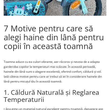
7 Motive pentru care să
alegi haine din lână pentru
copii în această toamnă
Toamna aduce cu ea culori vibrante, aer răcoros și nevoia de a adapta
garderoba copiilor la temperaturi mai scăzute. În această perioadă,
hainele din lână sunt o alegere excelentă, oferind confort, căldură și stil.
Iată câteva motive pentru care ar trebui să iei în considerare hainele din
lână pentru micuțul tău în această toamnă.
1. Căldură Naturală și Reglarea
Temperaturii
Lâna este un material natural excelent pentru toamnă, deoarece are