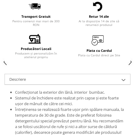
Transport Gratuit
Retur 14 zile
Pentru comenzi mai mari de 300
Ai la dispoziție 14 de zile să
RON
returnezi produsul
Producători Locali
Plata cu Cardul
Producem și personalizăm în
Plata cu Cardul direct pe Site
atelierul propriu
Descriere
Confecționat la exterior din lână, interior bumbac.
Sistemul de închidere este realizat prin capse și este foarte
ușor de mânuit de către cei mici.
Întreținerea se realizează foarte ușor prin spălare manuala, la
temperatura de 30 de grade. Este de preferat folosirea
detergentului special prevăzut pentru lână. Nu recomandăm
a se folosi uscătorul de rufe și nici a altor surse de căldură
(calorifer), deoarece poate genera modificări ale produsului!