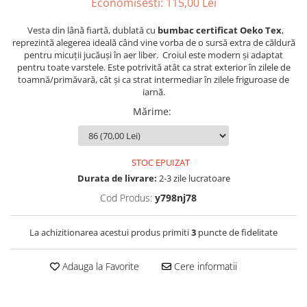
Economisesti:
115,00
Lei
Vesta din lână fiartă, dublată cu
bumbac certificat Oeko Tex
,
reprezintă alegerea ideală când vine vorba de o sursă extra de căldură
pentru micuții jucăuși în aer liber. Croiul este modern și adaptat
pentru toate varstele. Este potrivită atât ca strat exterior în zilele de
toamnă/primăvară, cât și ca strat intermediar în zilele friguroase de
iarnă.
Mărime
:
STOC EPUIZAT
Durata de livrare:
2-3 zile lucratoare
Cod Produs:
y798nj78
La achizitionarea acestui produs primiti
3
puncte de fidelitate
Adauga la Favorite
Cere informatii