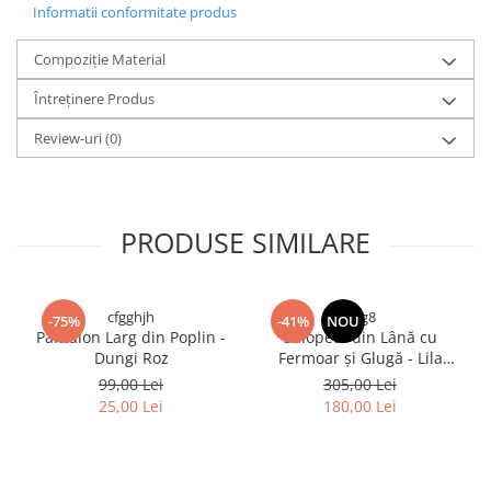
Informatii conformitate produs
Compoziție Material
Întreținere Produs
Review-uri
(0)
PRODUSE SIMILARE
cfgghjh
rfrg8
-75%
-41%
NOU
Pantalon Larg din Poplin -
Salopetă din Lână cu
Dungi Roz
Fermoar și Glugă - Lila
Bradut
99,00 Lei
305,00 Lei
25,00 Lei
180,00 Lei