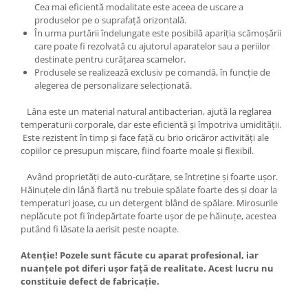
Cea mai eficientă modalitate este aceea de uscare a
produselor pe o suprafață orizontală.
În urma purtării îndelungate este posibilă apariția scămoșării
care poate fi rezolvată cu ajutorul aparatelor sau a periilor
destinate pentru curățarea scamelor.
Produsele se realizează exclusiv pe comandă, în funcție de
alegerea de personalizare selecționată.
Lâna este un material natural antibacterian, ajută la reglarea
temperaturii corporale, dar este eficientă și împotriva umidității.
Este rezistent în timp și face față cu brio oricăror activități ale
copiilor ce presupun mișcare, fiind foarte moale și flexibil.
Având proprietăți de auto-curățare, se întreține și foarte ușor.
Hăinuțele din lână fiartă nu trebuie spălate foarte des și doar la
temperaturi joase, cu un detergent blând de spălare. Mirosurile
neplăcute pot fi îndepărtate foarte ușor de pe hăinuțe, acestea
putând fi lăsate la aerisit peste noapte.
Atenție! Pozele sunt făcute cu aparat profesional, iar
nuanțele pot diferi ușor față de realitate. Acest lucru nu
constituie defect de fabricație.