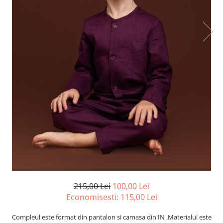
215,00 Lei
100,00 Lei
Economisesti:
115,00
Lei
Compleul este format din pantalon si camasa din IN .Materialul este