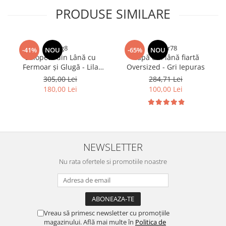
PRODUSE SIMILARE
rfrg8
drgtr78
-41%
NOU
-65%
NOU
Salopetă din Lână cu
Capă din lână fiartă
Fermoar și Glugă - Lila
Oversized - Gri Iepuras
Bradut
305,00 Lei
284,71 Lei
180,00 Lei
100,00 Lei
NEWSLETTER
Nu rata ofertele si promotiile noastre
Vreau să primesc newsletter cu promoțiile
magazinului. Află mai multe în
Politica de