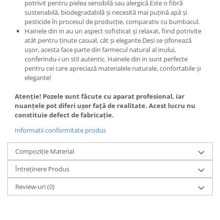
potrivit pentru pielea sensibilă sau alergică.Este o fibră
sustenabilă, biodegradabilă și necesită mai puțină apă și
pesticide în procesul de producție, comparativ cu bumbacul.
Hainele din in au un aspect sofisticat și relaxat, fiind potrivite
atât pentru ținute casual, cât și elegante.Deși se șifonează
ușor, acesta face parte din farmecul natural al inului,
conferindu-i un stil autentic. Hainele din in sunt perfecte
pentru cei care apreciază materialele naturale, confortabile și
elegante!
Atenție! Pozele sunt făcute cu aparat profesional, iar
nuanțele pot diferi ușor față de realitate. Acest lucru nu
constituie defect de fabricație.
Informatii conformitate produs
Compoziție Material
Întreținere Produs
Review-uri
(0)