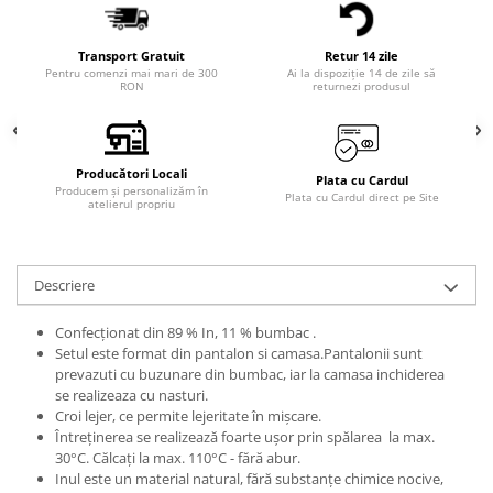
Transport Gratuit
Retur 14 zile
Pentru comenzi mai mari de 300
Ai la dispoziție 14 de zile să
RON
returnezi produsul
Producători Locali
Plata cu Cardul
Producem și personalizăm în
Plata cu Cardul direct pe Site
atelierul propriu
Descriere
Confecționat din 89 % In, 11 % bumbac .
Setul este format din pantalon si camasa.Pantalonii sunt
prevazuti cu buzunare din bumbac, iar la camasa inchiderea
se realizeaza cu nasturi.
Croi lejer, ce permite lejeritate în mișcare.
Întreținerea se realizează foarte ușor prin spălarea la max.
30°C. Călcaţi la max. 110°C - fără abur.
Inul este un material natural, fără substanțe chimice nocive,