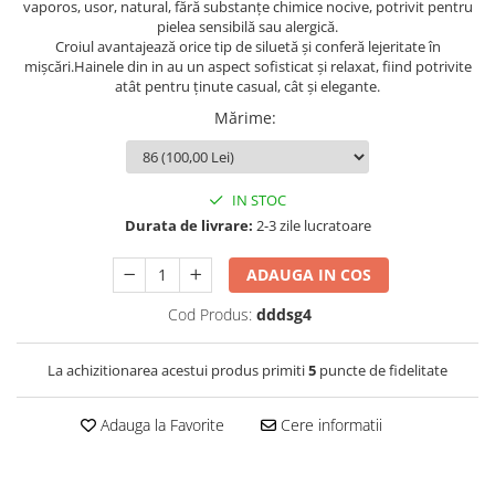
vaporos, usor, natural, fără substanțe chimice nocive, potrivit pentru
pielea sensibilă sau alergică.
Croiul avantajează orice tip de siluetă şi conferă lejeritate în
mişcări.Hainele din in au un aspect sofisticat și relaxat, fiind potrivite
atât pentru ținute casual, cât și elegante.
Mărime
:
IN STOC
Durata de livrare:
2-3 zile lucratoare
ADAUGA IN COS
Cod Produs:
dddsg4
La achizitionarea acestui produs primiti
5
puncte de fidelitate
Adauga la Favorite
Cere informatii