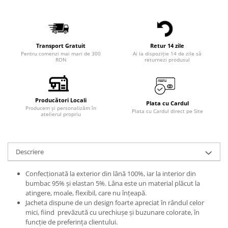
Transport Gratuit
Retur 14 zile
Pentru comenzi mai mari de 300
Ai la dispoziție 14 de zile să
RON
returnezi produsul
Producători Locali
Plata cu Cardul
Producem și personalizăm în
Plata cu Cardul direct pe Site
atelierul propriu
Descriere
Confecționată la exterior din lână 100%, iar la interior din
bumbac 95% și elastan 5%. Lâna este un material plăcut la
atingere, moale, flexibil, care nu înțeapă.
Jacheta dispune de un design foarte apreciat în rândul celor
mici, fiind prevăzută cu urechiușe și buzunare colorate, în
funcție de preferința clientului.