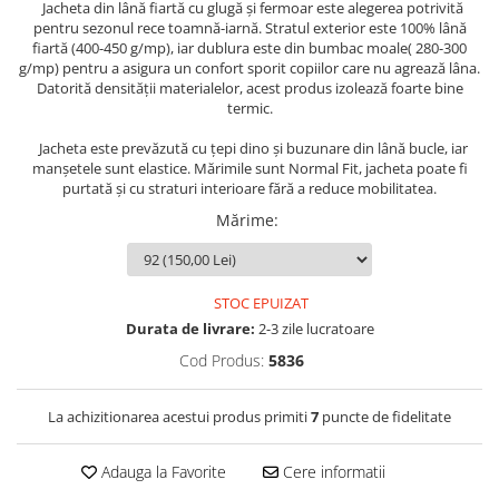
Jacheta din lână fiartă cu glugă și fermoar este alegerea potrivită
pentru sezonul rece toamnă-iarnă. Stratul exterior este 100% lână
fiartă (400-450 g/mp), iar dublura este din bumbac moale( 280-300
g/mp) pentru a asigura un confort sporit copiilor care nu agrează lâna.
Datorită densității materialelor, acest produs izolează foarte bine
termic.
Jacheta este prevăzută cu țepi dino și buzunare din lână bucle, iar
manșetele sunt elastice. Mărimile sunt Normal Fit, jacheta poate fi
purtată și cu straturi interioare fără a reduce mobilitatea.
Mărime
:
STOC EPUIZAT
Durata de livrare:
2-3 zile lucratoare
Cod Produs:
5836
La achizitionarea acestui produs primiti
7
puncte de fidelitate
Adauga la Favorite
Cere informatii