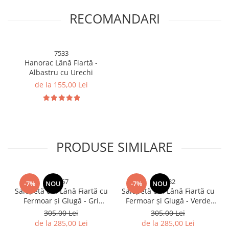
RECOMANDARI
7533
Hanorac Lână Fiartă -
Albastru cu Urechi
de la 155,00 Lei
PRODUSE SIMILARE
4567
8632
-7%
NOU
-7%
NOU
Salopetă din Lână Fiartă cu
Salopetă din Lână Fiartă cu
Fermoar și Glugă - Gri
Fermoar și Glugă - Verde
Inchis
Kaki
305,00 Lei
305,00 Lei
de la 285,00 Lei
de la 285,00 Lei