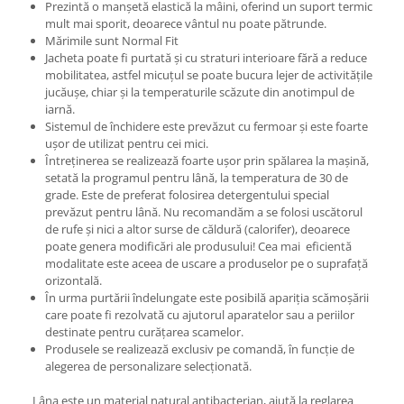
Prezintă o manșetă elastică la mâini, oferind un suport termic
mult mai sporit, deoarece vântul nu poate pătrunde.
Mărimile sunt Normal Fit
Jacheta poate fi purtată și cu straturi interioare fără a reduce
mobilitatea, astfel micuțul se poate bucura lejer de activitățile
jucăușe, chiar și la temperaturile scăzute din anotimpul de
iarnă.
Sistemul de închidere este prevăzut cu fermoar și este foarte
ușor de utilizat pentru cei mici.
Întreținerea se realizează foarte ușor prin spălarea la mașină,
setată la programul pentru lână, la temperatura de 30 de
grade. Este de preferat folosirea detergentului special
prevăzut pentru lână. Nu recomandăm a se folosi uscătorul
de rufe și nici a altor surse de căldură (calorifer), deoarece
poate genera modificări ale produsului! Cea mai eficientă
modalitate este aceea de uscare a produselor pe o suprafață
orizontală.
În urma purtării îndelungate este posibilă apariția scămoșării
care poate fi rezolvată cu ajutorul aparatelor sau a periilor
destinate pentru curățarea scamelor.
Produsele se realizează exclusiv pe comandă, în funcție de
alegerea de personalizare selecționată.
Lâna este un material natural antibacterian, ajută la reglarea