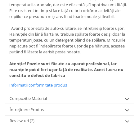
temperaturii corporale, dar este eficientă și împotriva umidității.
Este rezistent în timp și face față cu brio oricăror activități ale
copiilor ce presupun mișcare, fiind foarte moale și flexibil.
Având proprietăți de auto-curățare, se întreține și foarte ușor.
Hăinuțele din lână fiartă nu trebuie spălate foarte des și doar la
temperaturi joase, cu un detergent blând de spălare. Mirosurile
neplăcute pot fi îndepărtate foarte ușor de pe hăinuțe, acestea
putând fi lăsate la aerisit peste noapte.
Atenție! Pozele sunt făcute cu aparat profesional, iar
nuanțele pot diferi ușor față de realitate. Acest lucru nu
constituie defect de fabrica
Informatii conformitate produs
Compoziție Material
Întreținere Produs
Review-uri
(2)