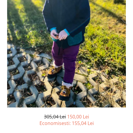
305,04 Lei
150,00 Lei
Economisesti:
155,04
Lei