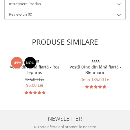
Întreținere Produs
Review-uri
(0)
PRODUSE SIMILARE
htgf5
5655
-49%
NOU
Vestă din lână fiartă - Roz
Vestă Dino din lână fiartă -
Iepuras
Bleumarin
185,00 Lei
de la 185,00 Lei
95,00 Lei
NEWSLETTER
Nu rata ofertele si promotiile noastre