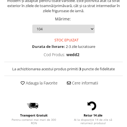
modern și adaptat pentru toate varstele. Este potrivită atât ca strat
exterior în zilele de toamnă/primăvară, cât și ca strat intermediar în
zilele friguroase de iarnă.
Mărime
:
STOC EPUIZAT
Durata de livrare:
2-3 zile lucratoare
Cod Produs:
wedd2
La achizitionarea acestui produs primiti
3
puncte de fidelitate
Adauga la Favorite
Cere informatii
Transport Gratuit
Retur 14 zile
Pentru comenzi mai mari de 300
Ai la dispoziție 14 de zile să
RON
returnezi produsul