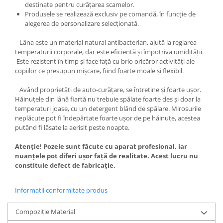
destinate pentru curățarea scamelor.
Produsele se realizează exclusiv pe comandă, în funcție de
alegerea de personalizare selecționată.
Lâna este un material natural antibacterian, ajută la reglarea
temperaturii corporale, dar este eficientă și împotriva umidității.
Este rezistent în timp și face față cu brio oricăror activități ale
copiilor ce presupun mișcare, fiind foarte moale și flexibil.
Având proprietăți de auto-curățare, se întreține și foarte ușor.
Hăinuțele din lână fiartă nu trebuie spălate foarte des și doar la
temperaturi joase, cu un detergent blând de spălare. Mirosurile
neplăcute pot fi îndepărtate foarte ușor de pe hăinuțe, acestea
putând fi lăsate la aerisit peste noapte.
Atenție! Pozele sunt făcute cu aparat profesional, iar
nuanțele pot diferi ușor față de realitate. Acest lucru nu
constituie defect de fabricație.
Informatii conformitate produs
Compoziție Material