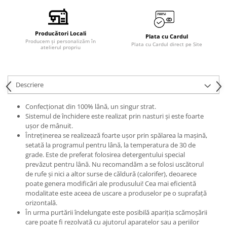
Producători Locali
Plata cu Cardul
Producem și personalizăm în
Plata cu Cardul direct pe Site
atelierul propriu
Descriere
Confecționat din 100% lână, un singur strat.
Sistemul de închidere este realizat prin nasturi și este foarte
ușor de mânuit.
Întreținerea se realizează foarte ușor prin spălarea la mașină,
setată la programul pentru lână, la temperatura de 30 de
grade. Este de preferat folosirea detergentului special
prevăzut pentru lână. Nu recomandăm a se folosi uscătorul
de rufe și nici a altor surse de căldură (calorifer), deoarece
poate genera modificări ale produsului! Cea mai eficientă
modalitate este aceea de uscare a produselor pe o suprafață
orizontală.
În urma purtării îndelungate este posibilă apariția scămoșării
care poate fi rezolvată cu ajutorul aparatelor sau a periilor