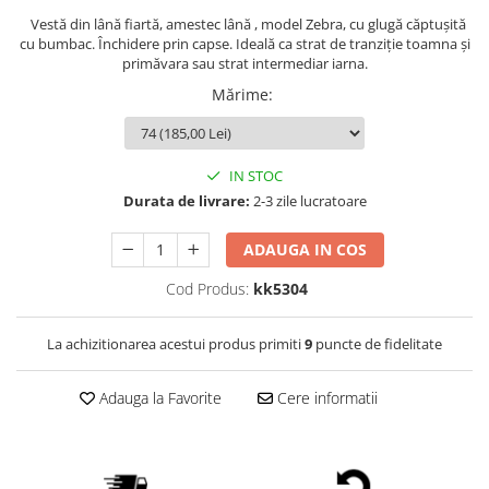
Vestă din lână fiartă, amestec lână , model Zebra, cu glugă căptușită
cu bumbac. Închidere prin capse. Ideală ca strat de tranziție toamna și
primăvara sau strat intermediar iarna.
Mărime
:
IN STOC
Durata de livrare:
2-3 zile lucratoare
ADAUGA IN COS
Cod Produs:
kk5304
La achizitionarea acestui produs primiti
9
puncte de fidelitate
Adauga la Favorite
Cere informatii