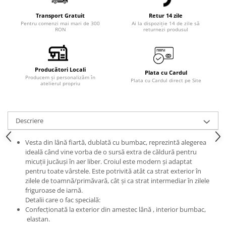
Transport Gratuit
Retur 14 zile
Pentru comenzi mai mari de 300
Ai la dispoziție 14 de zile să
RON
returnezi produsul
Producători Locali
Plata cu Cardul
Producem și personalizăm în
Plata cu Cardul direct pe Site
atelierul propriu
Descriere
Vesta din lână fiartă, dublată cu bumbac, reprezintă alegerea
ideală când vine vorba de o sursă extra de căldură pentru
micuții jucăuși în aer liber. Croiul este modern și adaptat
pentru toate vârstele. Este potrivită atât ca strat exterior în
zilele de toamnă/primăvară, cât și ca strat intermediar în zilele
friguroase de iarnă.
Detalii care o fac specială:
Confecționată la exterior din amestec lână , interior bumbac,
elastan.