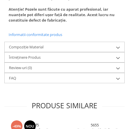
Atenție! Pozele sunt făcute cu aparat profesional, iar
nuanțele pot diferi ușor față de realitate. Acest lucru nu
constituie defect de fabricație.
Informatii conformitate produs
Compoziție Material
Întreținere Produs
Review-uri
(0)
FAQ
PRODUSE SIMILARE
htgf5
5655
-49%
NOU