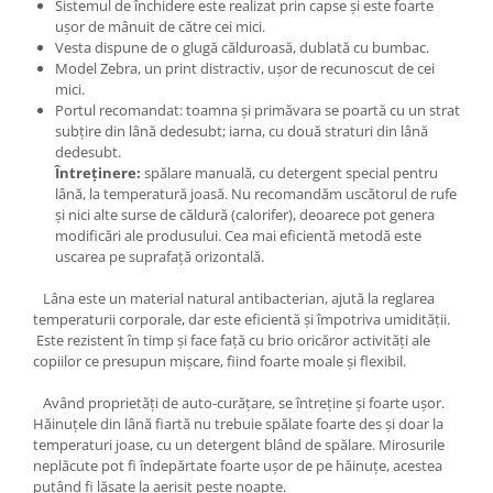
Sistemul de închidere este realizat prin capse și este foarte
ușor de mânuit de către cei mici.
Vesta dispune de o glugă călduroasă, dublată cu bumbac.
Model Zebra, un print distractiv, ușor de recunoscut de cei
mici.
Portul recomandat: toamna și primăvara se poartă cu un strat
subțire din lână dedesubt; iarna, cu două straturi din lână
dedesubt.
Întreținere:
spălare manuală, cu detergent special pentru
lână, la temperatură joasă. Nu recomandăm uscătorul de rufe
și nici alte surse de căldură (calorifer), deoarece pot genera
modificări ale produsului. Cea mai eficientă metodă este
uscarea pe suprafață orizontală.
Lâna este un material natural antibacterian, ajută la reglarea
temperaturii corporale, dar este eficientă și împotriva umidității.
Este rezistent în timp și face față cu brio oricăror activități ale
copiilor ce presupun mișcare, fiind foarte moale și flexibil.
Având proprietăți de auto-curățare, se întreține și foarte ușor.
Hăinuțele din lână fiartă nu trebuie spălate foarte des și doar la
temperaturi joase, cu un detergent blând de spălare. Mirosurile
neplăcute pot fi îndepărtate foarte ușor de pe hăinuțe, acestea
putând fi lăsate la aerisit peste noapte.