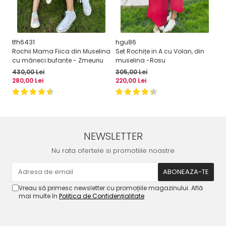
tfh6431
hgu86
g
Rochii Mama Fiica din Muselina
Set Rochițe in A cu Volan, din
Ro
cu mâneci bufante - Zmeuriu
muselina -Rosu
cu
430,00 Lei
305,00 Lei
43
280,00 Lei
220,00 Lei
28
NEWSLETTER
Nu rata ofertele si promotiile noastre
Vreau să primesc newsletter cu promoțiile magazinului. Află
mai multe în
Politica de Confidențialitate