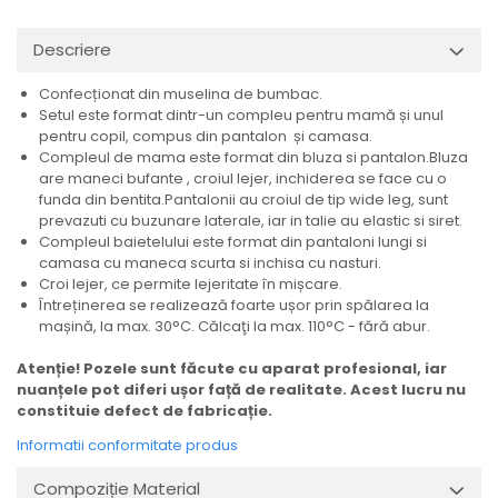
Descriere
Confecționat din muselina de bumbac.
Setul este format dintr-un compleu pentru mamă și unul
pentru copil, compus din pantalon și camasa.
Compleul de mama este format din bluza si pantalon.Bluza
are maneci bufante , croiul lejer, inchiderea se face cu o
funda din bentita.Pantalonii au croiul de tip wide leg, sunt
prevazuti cu buzunare laterale, iar in talie au elastic si siret.
Compleul baietelului este format din pantaloni lungi si
camasa cu maneca scurta si inchisa cu nasturi.
Croi lejer, ce permite lejeritate în mișcare.
Întreținerea se realizează foarte ușor prin spălarea la
mașină, la max. 30°C. Călcaţi la max. 110°C - fără abur.
Atenție! Pozele sunt făcute cu aparat profesional, iar
nuanțele pot diferi ușor față de realitate. Acest lucru nu
constituie defect de fabricație.
Informatii conformitate produs
Compoziție Material