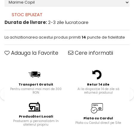
STOC EPUIZAT
Durata de livrare:
2-3 zile lucratoare
La achizitionarea acestui produs primiti
14
puncte de fidelitate
Adauga la Favorite
Cere informatii
Transport Gratuit
Retur 14 zile
Pentru comenzi mai mari de 300
Ai la dispoziție 14 de zile să
RON
returnezi produsul
Producători Locali
Plata cu Cardul
Producem și personalizăm în
Plata cu Cardul direct pe Site
atelierul propriu