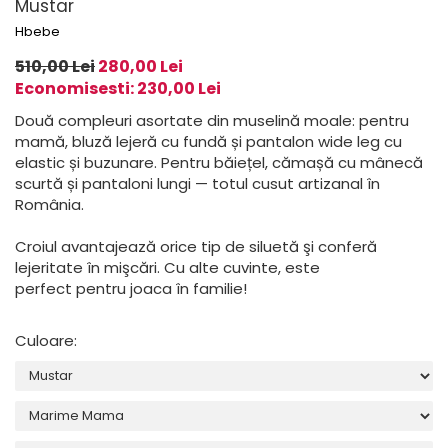
Mustar
Hbebe
510,00 Lei
280,00 Lei
Economisesti:
230,00
Lei
Două compleuri asortate din muselină moale: pentru
mamă, bluză lejeră cu fundă și pantalon wide leg cu
elastic și buzunare. Pentru băiețel, cămașă cu mânecă
scurtă și pantaloni lungi — totul cusut artizanal în
România.
Croiul avantajează orice tip de siluetă şi conferă
lejeritate în mişcări. Cu alte cuvinte, este
perfect pentru joaca în familie!
Culoare
: