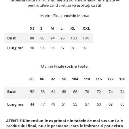
muselină naturală. Volane, mâneci bufante și năsturei la spate —
pentru zilele când vreți să vă asortați cu stil.
Marimi Finale
rochie
Mama:
XS
S
M
L
XL
XXL
Bust
88
90
94
96
100
104
Lungime
96
96
96
97
97
97
Marimi Finale
rochie
Fetite:
80
86
92
98
104
110
116
122
128
Bust
52
58
64
68
68
70
72
74
74
Lungime
44
47
49
51
55
57
60
63
66
ATENTIE!Dimensiunile exprimate in tabele de mai sus sunt ale
produsului final, nu ale persoanei care le imbraca si pot exista