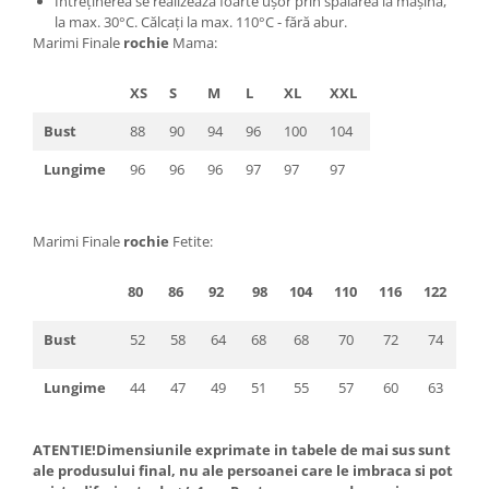
Întreținerea se realizează foarte ușor prin spălarea la mașină,
la max. 30°C. Călcaţi la max. 110°C - fără abur.
Marimi Finale
rochie
Mama:
XS
S
M
L
XL
XXL
Bust
88
90
94
96
100
104
Lungime
96
96
96
97
97
97
Marimi Finale
rochie
Fetite:
80
86
92
98
104
110
116
122
12
Bust
52
58
64
68
68
70
72
74
74
Lungime
44
47
49
51
55
57
60
63
66
ATENTIE!Dimensiunile exprimate in tabele de mai sus sunt
ale produsului final, nu ale persoanei care le imbraca si pot