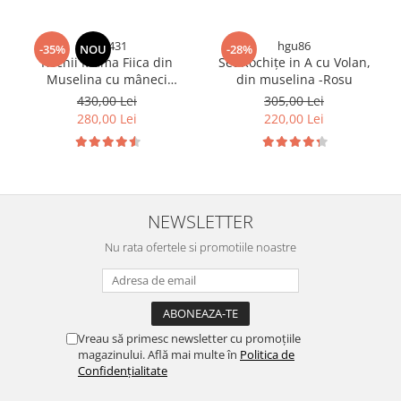
tfh6431
hgu86
-35%
NOU
-28%
Rochii Mama Fiica din
Set Rochițe in A cu Volan,
Muselina cu mâneci
din muselina -Rosu
bufante - Zmeuriu
430,00 Lei
305,00 Lei
280,00 Lei
220,00 Lei
NEWSLETTER
Nu rata ofertele si promotiile noastre
Vreau să primesc newsletter cu promoțiile
magazinului. Află mai multe în
Politica de
Confidențialitate