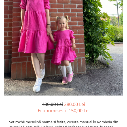
430,00 Lei
280,00 Lei
Economisesti:
150,00
Lei
Set rochii muselină mamă și fetiță, cusute manual în România din