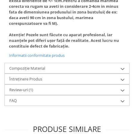
exista diferiente de +/- 1cm.Pentru a comanda marimea
corecta va rugam sa aveti in considerare 2-4cm in minus
fata de dimensiunea produsului in zona bustului( de ex:
daca aveti 90 cm in zona bustului, marimea
corespunzatoare va fi M).
Atenție! Pozele sunt făcute cu aparat profesional, iar
nuanțele pot diferi ușor față de realitate. Acest lucru nu
constituie defect de fabricație.
Informatii conformitate produs
Compoziție Material
Întreținere Produs
Review-uri
(1)
FAQ
PRODUSE SIMILARE