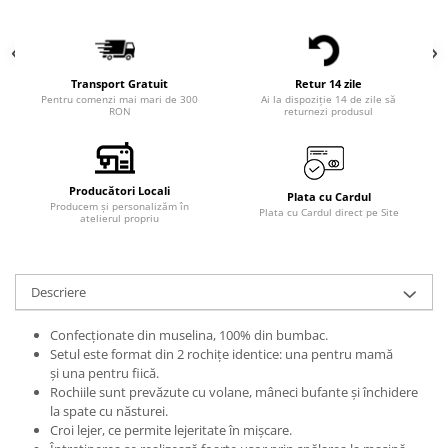
Transport Gratuit
Retur 14 zile
Pentru comenzi mai mari de 300
Ai la dispoziție 14 de zile să
RON
returnezi produsul
Producători Locali
Plata cu Cardul
Producem și personalizăm în
Plata cu Cardul direct pe Site
atelierul propriu
Descriere
Confecționate din muselina, 100% din bumbac.
Setul este format din 2 rochițe identice: una pentru mamă
și una pentru fiică.
Rochiile sunt prevăzute cu volane, mâneci bufante și închidere
la spate cu năsturei.
Croi lejer, ce permite lejeritate în mișcare.