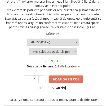
straturi:
în
exterior material impermeabil,
la
mijloc lână fiartă (lana
cotta), iar
în
interior polar.
Este extrem de potrivită perioadelor reci, purtată
că
și
strat
exterior,
fiind
un bun izolator termic chiar și
la
temperaturi cu minus grade.
Este
atât
calduroasă,
cât
și
impermeabilă
. Salopeta este rezistentă,
se
îmbracă ușor și asigură un confort termic sporit, fiind creată special
pentru micuţii curioși și veseli cu vârsta cuprinsă între 0 și 4 ani.
Mărime
:
IN STOC
Durata de livrare:
2-3 zile lucratoare
ADAUGA IN COS
Cod Produs:
GR7fvj
La achizitionarea acestui produs primiti
17
puncte de fidelitate