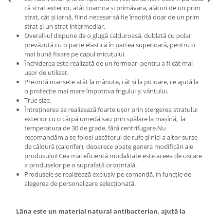
că
strat
exterior, atât
toamna
și primăvara, alături de un prim
strat, cât și
iarnă
,
fiind
necesar
să fie însoțită doar de un prim
strat și un strat
intermediar
.
Overall-ul dispune de o glugă calduroasă, dublată cu polar,
prevăzută cu o
parte
elastică în
partea
superioară, pentru o
mai
bună fixare pe capul micuțului.
Închiderea este realizată de un fermoar pentru a
fi
cât
mai
ușor de utilizat.
Prezintă manșete atât
la
mânuțe, cât și la
picioare
, ce ajută la
o protecție
mai
mare
împotriva frigului și vântului.
True size.
Întreținerea
se
realizează foarte ușor
prin
ștergerea
stratului
exterior cu o
cârpă
umedă
sau
prin
spălare
la
maș
în
ă, la
temperatura
de 30 de grade,
fără
centrifugare.Nu
recomandăm a se folosi uscătorul de rufe și nici a altor surse
de căldură (calorifer), deoarece poate
genera
modificări ale
produsului!
Cea
mai
eficientă modalitate este aceea de uscare
a produselor pe o suprafață orizontală.
Produsele
se
realizează exclusiv pe comandă, în funcție de
alegerea de personalizare selecționată.
Lâna este un material natural antibacterian, ajută
la