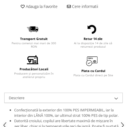
Adauga la Favorite
Cere informatii
Transport Gratuit
Retur 14 zile
Pentru comenzi mai mari de 300
Ai la dispoziție 14 de zile să
RON
returnezi produsul
Producători Locali
Plata cu Cardul
Producem și personalizăm în
Plata cu Cardul direct pe Site
atelierul propriu
Descriere
Confecționată
la
exterior
din
100%
PES
IMPERMEABIL, iar la
interior din
LÂNĂ
100%, iar ultimul
strat
100% PES de
tip
polar.
Datorită croiului, copilul are libertate maximă de mișcare în
aer liber, chiar și
la
temperaturile reci de iarnă. Poate
fi
purtată