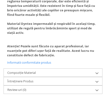
reglarea temperaturii corporale, dar este eficientă și
împotriva umidității. Este rezistent în
timp
și face față cu
brio oricăror activități ale copiilor ce presupun mișcare,
fiind
foarte moale și flexibil.
Material Dyntex impermeabil și respirabil în același
timp
,
utilizat de regulă pentru îmbrăcăminte sport și mod de
viață activ.
Atenție! Pozele
sunt
făcute cu
aparat
profesional, iar
nuanțele pot diferi ușor față de realitate. Acest lucru nu
constituie defect de fabricație.
Informatii conformitate produs
Compoziție Material
Întreținere Produs
Review-uri
(0)