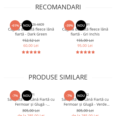
RECOMANDARI
C2592-5526-4409
C2591
-61%
NOU
-39%
NOU
Cagulă dublată fleece lână
Cagulă dublată fleece lână
fiartă - Dark Green
fiartă - Gri Inchis
152,52 Lei
155,00 Lei
60,00 Lei
95,00 Lei
PRODUSE SIMILARE
2571
8632
-7%
NOU
-7%
NOU
Salopetă din Lână Fiartă cu
Salopetă din Lână Fiartă cu
Fermoar și Glugă -
Fermoar și Glugă - Verde
Bleumarin/Mov
Kaki
305,00 Lei
305,00 Lei
de la 285,00 Lei
de la 285,00 Lei