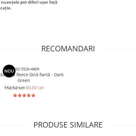
 nuanțele pot diferi ușor față
icație.
RECOMANDARI
C2592-5526-4409
NOU
dublată fleece lână fiartă - Dark
Green
152,52 Lei
60,00 Lei
PRODUSE SIMILARE