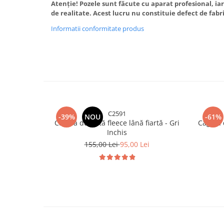
Atenție! Pozele sunt făcute cu aparat profesional, iar
de realitate. Acest lucru nu constituie defect de fabr
Informatii conformitate produs
C2591
-39%
NOU
-61%
Cagulă dublată fleece lână fiartă - Gri
Cagulă 
Inchis
155,00 Lei
95,00 Lei