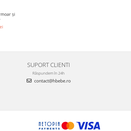
rmoar și
v
ei
SUPORT CLIENTI
Răspundem în 24h
contact@hbebe.ro