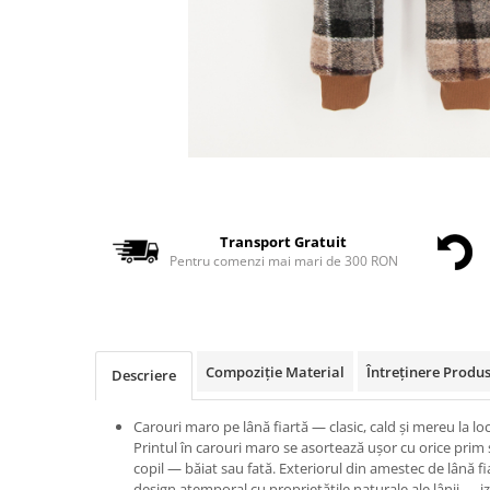
Transport Gratuit
Pentru comenzi mai mari de 300 RON
Compoziție Material
Întreținere Produ
Descriere
Carouri maro pe lână fiartă — clasic, cald și mereu la locu
Printul în carouri maro se asortează ușor cu orice prim s
copil — băiat sau fată. Exteriorul din amestec de lână 
design atemporal cu proprietățile naturale ale lânii — izo