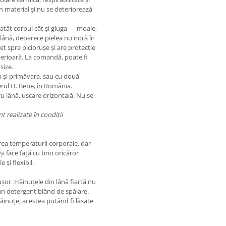
în material și nu se deteriorează
atât corpul cât și gluga — moale,
a lână, deoarece pielea nu intră în
t spre piciorușe și are protecție
perioară. La comandă, poate fi
size.
a și primăvara, sau cu două
ierul H. Bebe, în România.
u lână, uscare orizontală. Nu se
t realizate în condiții
rea temperaturii corporale, dar
și face față cu brio oricăror
 și flexibil.
șor. Hăinuțele din lână fiartă nu
 un detergent blând de spălare.
ăinuțe, acestea putând fi lăsate