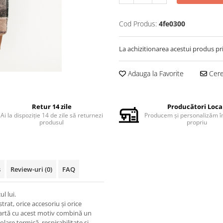
Cod Produs:
4fe0300
La achizitionarea acestui produs pr
Adauga la Favorite
Cere 
Retur 14 zile
Producători Loca
Ai la dispoziție 14 de zile să returnezi
Producem și personalizăm în
produsul
propriu
s
Review-uri
(0)
FAQ
l lui.
trat, orice accesoriu și orice
fiartă cu acest motiv combină un
lare termică, respirabilitate și