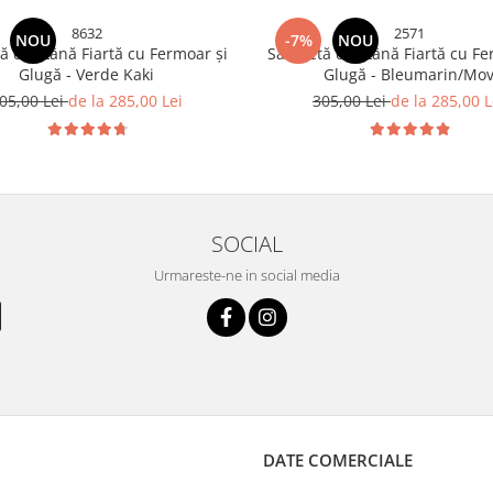
8632
2571
NOU
-7%
NOU
ă din Lână Fiartă cu Fermoar și
Salopetă din Lână Fiartă cu Fe
Glugă - Verde Kaki
Glugă - Bleumarin/Mo
05,00 Lei
de la 285,00 Lei
305,00 Lei
de la 285,00 L
SOCIAL
Urmareste-ne in social media
DATE COMERCIALE