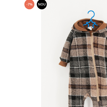
-7%
NOU