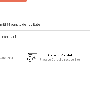
imiti
14
puncte de fidelitate
informatii
li
Plata cu Cardul
 atelierul
Plata cu Cardul direct pe Site