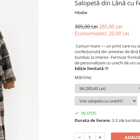
Salopetă din Lână cu F
Hbebe
305,00 Lei
285,00 Lei
Economisesti:
20,00
Lei
Carouri maro — un print care nu ce
confecționată din amestec de lână fi
bumbac la interior. Fermoar frontal 
de personalizare cu urechi de urs s
Ediție
limitată
!!!
Mărime
:
IN STOC
Durata de livrare:
2-3 zile lucrato
ADAUG