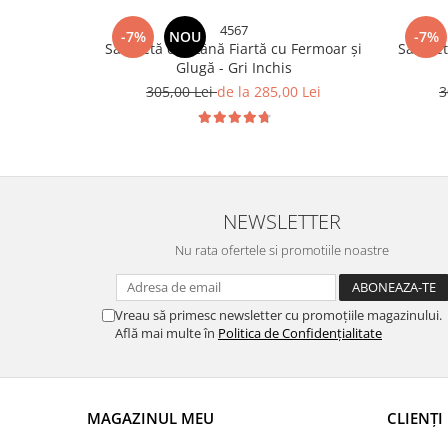
4567
-7%
NOU
-7%
Salopetă din Lână Fiartă cu Fermoar și
Salopet
Glugă - Gri Inchis
305,00 Lei
de la 285,00 Lei
3
NEWSLETTER
Nu rata ofertele si promotiile noastre
Vreau să primesc newsletter cu promoțiile magazinului.
Află mai multe în
Politica de Confidențialitate
MAGAZINUL MEU
CLIENȚI