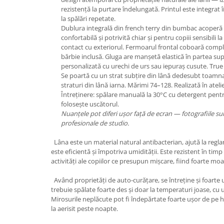
rezistență la purtare îndelungată. Printul este integrat 
la spălări repetate.
Dublura integrală din french terry din bumbac acoperă 
confortabilă și potrivită chiar și pentru copiii sensibili l
contact cu exteriorul. Fermoarul frontal coboară comple
bărbie inclusă. Gluga are manșetă elastică în partea su
personalizată cu urechi de urs sau iepuraș cusute. True 
Se poartă cu un strat subțire din lână dedesubt toamn
straturi din lână iarna. Mărimi 74–128. Realizată în atel
Întreținere: spălare manuală la 30°C cu detergent pentr
folosește uscătorul.
Nuanțele pot diferi ușor față de ecran — fotografiile sun
profesionale de studio.
Lâna este un material natural antibacterian, ajută la regla
este eficientă și împotriva umidității. Este rezistent în timp 
activități ale copiilor ce presupun mișcare, fiind foarte moale
Având proprietăți de auto-curățare, se întreține și foarte u
trebuie spălate foarte des și doar la temperaturi joase, cu
Mirosurile neplăcute pot fi îndepărtate foarte ușor de pe h
la aerisit peste noapte.