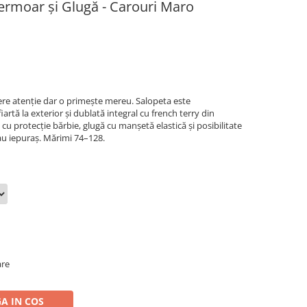
ermoar și Glugă - Carouri Maro
re atenție dar o primește mereu. Salopeta este
artă la exterior și dublată integral cu french terry din
cu protecție bărbie, glugă cu manșetă elastică și posibilitate
au iepuraș. Mărimi 74–128.
are
A IN COS