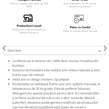
Pentru comenzi mai mari de 300
Ai la dispoziție 14 de zile să
RON
returnezi produsul
Producători Locali
Plata cu Cardul
Producem și personalizăm în
Plata cu Cardul direct pe Site
atelierul propriu
Descriere
Confecționat la exterior din 100% lână, interior muselina din
bumbac .
Sistemul de închidere este realizat prin sireturi laterale și este
foarte ușor de mânuit.
Vesta are un design modern, tip pieptar.
Întreținerea se realizează foarte ușor prin spălare manuala, la
temperatura de 30 de grade. Este de preferat folosirea
detergentului special prevăzut pentru lână. Nu recomandăm
a se folosi uscătorul de rufe și nici a altor surse de căldură
(calorifer), deoarece poate genera modificări ale produsului!
Cea mai eficientă modalitate este aceea de uscare a