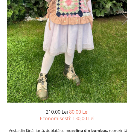
210,00 Lei
80,00 Lei
Economisesti:
130,00
Lei
Vesta din lână fiartă, dublată cu mu
selina din bumbac
, reprezintă