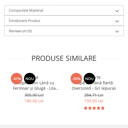
Compoziție Material
Întreținere Produs
Review-uri
(0)
PRODUSE SIMILARE
rfrg8
drgtr78
-41%
NOU
-65%
NOU
Salopetă din Lână cu
Capă din lână fiartă
Fermoar și Glugă - Lila
Oversized - Gri Iepuras
Bradut
305,00 Lei
284,71 Lei
180,00 Lei
100,00 Lei