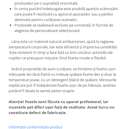
produselor pe o suprafață orizontală.
În urma purtării îndelungate este posibilă apariția scămoșării
care poate fi rezolvată cu ajutorul aparatelor sau a periilor
destinate pentru curățarea scamelor.
Produsele se realizează exclusiv pe comandă, în funcție de
alegerea de personalizare selecționată.
Lâna este un material natural antibacterian, ajută la reglarea
temperaturii corporale, dar este eficientă și împotriva umidității.
Este rezistent în timp și face față cu brio oricăror activități ale
copiilor ce presupun mișcare, fiind foarte moale și flexibil.
Având proprietăți de auto-curățare, se întreține și foarte ușor.
Hăinuțele din lână fiartă nu trebuie spălate foarte des și doar la
temperaturi joase, cu un detergent blând de spălare. Mirosurile
neplăcute pot fi îndepărtate foarte ușor de pe hăinuțe, acestea
putând fi lăsate la aerisit peste noapte.
Atenție! Pozele sunt făcute cu aparat profesional, iar
nuanțele pot diferi ușor față de realitate. Acest lucru nu
constituie defect de fabricație.
Informatii conformitate produs