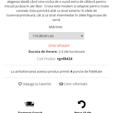
alegerea ideală când vine vorba de o sursă extra de căldură pentru
micuții jucăuși în aer liber. Croiul este modern și adaptat pentru toate
varstele. Este potrivită atât ca strat exterior în zilele de
toamnă/primăvară, cât și ca strat intermediar în zilele friguroase de
iarnă.
Mărime
:
STOC EPUIZAT
Durata de livrare:
2-3 zile lucratoare
Cod Produs:
rgrd8424
La achizitionarea acestui produs primiti
4
puncte de fidelitate
Adauga la Favorite
Cere informatii
Transport Gratuit
Retur 14 zile