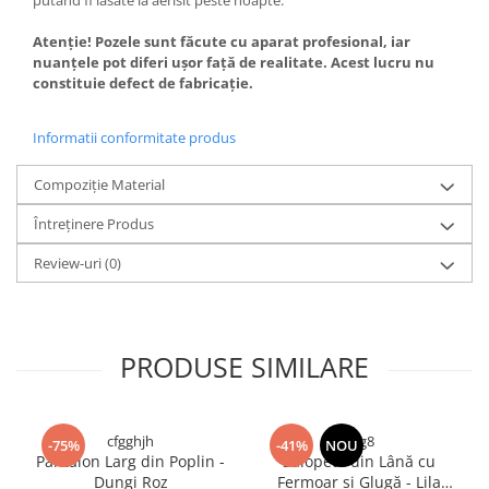
putând fi lăsate la aerisit peste noapte.
Atenție! Pozele sunt făcute cu aparat profesional, iar
nuanțele pot diferi ușor față de realitate. Acest lucru nu
constituie defect de fabricație.
Informatii conformitate produs
Compoziție Material
Întreținere Produs
Review-uri
(0)
PRODUSE SIMILARE
cfgghjh
rfrg8
-75%
-41%
NOU
Pantalon Larg din Poplin -
Salopetă din Lână cu
Dungi Roz
Fermoar și Glugă - Lila