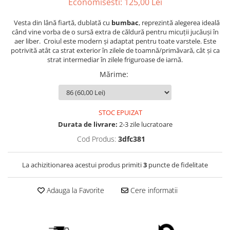
Economisesti:
125,00
Lei
Vesta din lână fiartă, dublată cu
bumbac
, reprezintă alegerea ideală
când vine vorba de o sursă extra de căldură pentru micuții jucăuși în
aer liber. Croiul este modern și adaptat pentru toate varstele. Este
potrivită atât ca strat exterior în zilele de toamnă/primăvară, cât și ca
strat intermediar în zilele friguroase de iarnă.
Mărime
:
STOC EPUIZAT
Durata de livrare:
2-3 zile lucratoare
Cod Produs:
3dfc381
La achizitionarea acestui produs primiti
3
puncte de fidelitate
Adauga la Favorite
Cere informatii