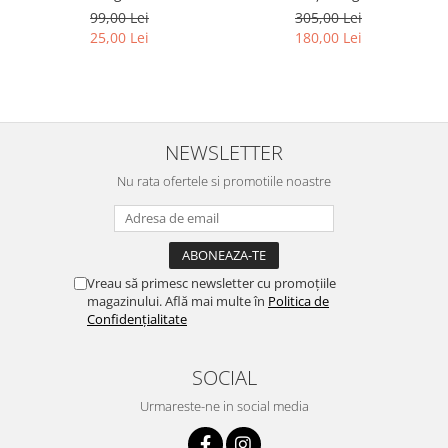
Bradut
99,00 Lei
305,00 Lei
25,00 Lei
180,00 Lei
NEWSLETTER
Nu rata ofertele si promotiile noastre
Vreau să primesc newsletter cu promoțiile
magazinului. Află mai multe în
Politica de
Confidențialitate
SOCIAL
Urmareste-ne in social media