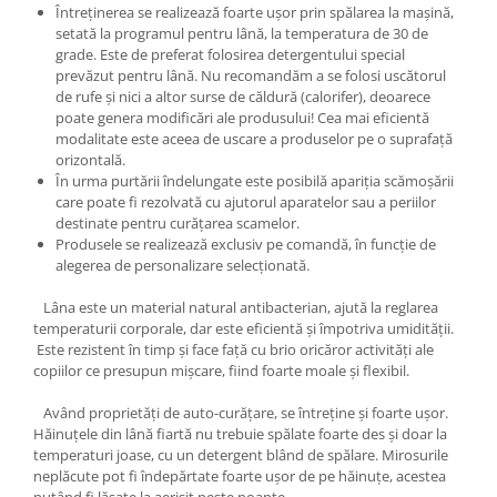
Întreținerea se realizează foarte ușor prin spălarea la mașină,
setată la programul pentru lână, la temperatura de 30 de
grade. Este de preferat folosirea detergentului special
prevăzut pentru lână. Nu recomandăm a se folosi uscătorul
de rufe și nici a altor surse de căldură (calorifer), deoarece
poate genera modificări ale produsului! Cea mai eficientă
modalitate este aceea de uscare a produselor pe o suprafață
orizontală.
În urma purtării îndelungate este posibilă apariția scămoșării
care poate fi rezolvată cu ajutorul aparatelor sau a periilor
destinate pentru curățarea scamelor.
Produsele se realizează exclusiv pe comandă, în funcție de
alegerea de personalizare selecționată.
Lâna este un material natural antibacterian, ajută la reglarea
temperaturii corporale, dar este eficientă și împotriva umidității.
Este rezistent în timp și face față cu brio oricăror activități ale
copiilor ce presupun mișcare, fiind foarte moale și flexibil.
Având proprietăți de auto-curățare, se întreține și foarte ușor.
Hăinuțele din lână fiartă nu trebuie spălate foarte des și doar la
temperaturi joase, cu un detergent blând de spălare. Mirosurile
neplăcute pot fi îndepărtate foarte ușor de pe hăinuțe, acestea