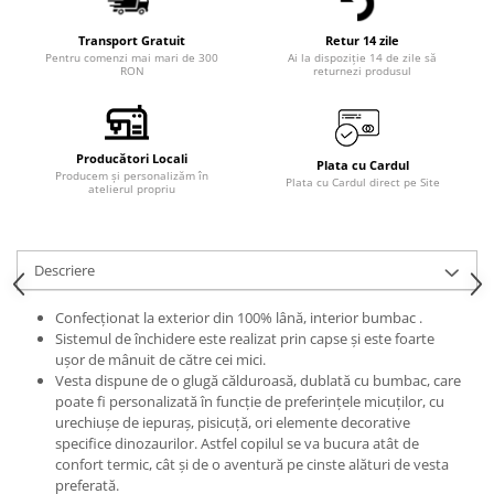
Transport Gratuit
Retur 14 zile
Pentru comenzi mai mari de 300
Ai la dispoziție 14 de zile să
RON
returnezi produsul
Producători Locali
Plata cu Cardul
Producem și personalizăm în
Plata cu Cardul direct pe Site
atelierul propriu
Descriere
Confecționat la exterior din 100% lână, interior bumbac .
Sistemul de închidere este realizat prin capse și este foarte
ușor de mânuit de către cei mici.
Vesta dispune de o glugă călduroasă, dublată cu bumbac, care
poate fi personalizată în funcție de preferințele micuților, cu
urechiușe de iepuraș, pisicuță, ori elemente decorative
specifice dinozaurilor. Astfel copilul se va bucura atât de
confort termic, cât și de o aventură pe cinste alături de vesta
preferată.