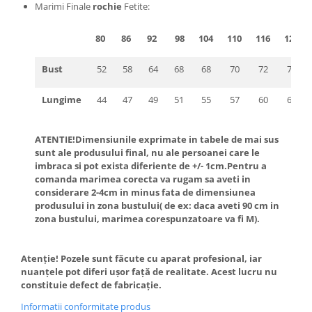
Marimi Finale
rochie
Fetite:
80
86
92
98
104
110
116
122
Bust
52
58
64
68
68
70
72
74
Lungime
44
47
49
51
55
57
60
63
ATENTIE!Dimensiunile exprimate in tabele de mai sus
sunt ale produsului final, nu ale persoanei care le
imbraca si pot exista diferiente de +/- 1cm.Pentru a
comanda marimea corecta va rugam sa aveti in
considerare 2-4cm in minus fata de dimensiunea
produsului in zona bustului( de ex: daca aveti 90 cm in
zona bustului, marimea corespunzatoare va fi M).
Atenție! Pozele sunt făcute cu aparat profesional, iar
nuanțele pot diferi ușor față de realitate. Acest lucru nu
constituie defect de fabricație.
Informatii conformitate produs