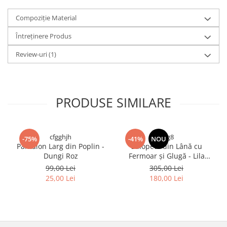
Compoziție Material
Întreținere Produs
Review-uri
(1)
PRODUSE SIMILARE
cfgghjh
rfrg8
-75%
-41%
NOU
Pantalon Larg din Poplin -
Salopetă din Lână cu
Dungi Roz
Fermoar și Glugă - Lila
Bradut
99,00 Lei
305,00 Lei
25,00 Lei
180,00 Lei