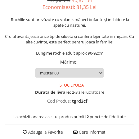
122,02 Lei
40,67 Lei
Economisesti:
81,35
Lei
Rochiile sunt prevăzute cu volane, mâneci bufante și închidere la
spate cu năsturei.
Croiul avantajează orice tip de siluetă şi conferă lejeritate în mişcări. Cu
alte cuvinte, este perfect pentru joaca în familie!
Lungime rochie adult aprox 90-92cm
Mărime
:
STOC EPUIZAT
Durata de livrare:
2-3 zile lucratoare
Cod Produs:
tgrd3cf
La achizitionarea acestui produs primiti
2
puncte de fidelitate
Adauga la Favorite
Cere informatii