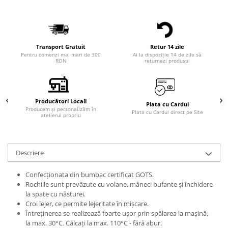
Transport Gratuit
Retur 14 zile
Pentru comenzi mai mari de 300
Ai la dispoziție 14 de zile să
RON
returnezi produsul
Producători Locali
Plata cu Cardul
Producem și personalizăm în
Plata cu Cardul direct pe Site
atelierul propriu
Descriere
Confecționata din bumbac certificat GOTS.
Rochiile sunt prevăzute cu volane, mâneci bufante și închidere
la spate cu năsturei.
Croi lejer, ce permite lejeritate în mișcare.
Întreținerea se realizează foarte ușor prin spălarea la mașină,
la max. 30°C. Călcaţi la max. 110°C - fără abur.