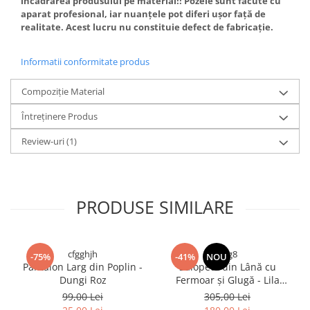
încadrarea produsului pe material!! Pozele sunt făcute cu
aparat profesional, iar nuanțele pot diferi ușor față de
realitate. Acest lucru nu constituie defect de fabricație.
Informatii conformitate produs
Compoziție Material
Întreținere Produs
Review-uri
(1)
PRODUSE SIMILARE
cfgghjh
rfrg8
-75%
-41%
NOU
Pantalon Larg din Poplin -
Salopetă din Lână cu
Dungi Roz
Fermoar și Glugă - Lila
Bradut
99,00 Lei
305,00 Lei