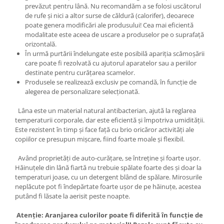
prevăzut pentru lână. Nu recomandăm a se folosi uscătorul
de rufe și nici a altor surse de căldură (calorifer), deoarece
poate genera modificări ale produsului! Cea mai eficientă
modalitate este aceea de uscare a produselor pe o suprafață
orizontală.
În urmă purtării îndelungate este posibilă apariția scămoșării
care poate fi rezolvată cu ajutorul aparatelor sau a periilor
destinate pentru curățarea scamelor.
Produsele se realizează exclusiv pe comandă, în funcție de
alegerea de personalizare selecționată.
Lâna este un material natural antibacterian, ajută la reglarea
temperaturii corporale, dar este eficientă și împotriva umidității.
Este rezistent în timp și face față cu brio oricăror activități ale
copiilor ce presupun mișcare, fiind foarte moale și flexibil.
Având proprietăți de auto-curățare, se întreține și foarte ușor.
Hăinuțele din lână fiartă nu trebuie spălate foarte des și doar la
temperaturi joase, cu un detergent blând de spălare. Mirosurile
neplăcute pot fi îndepărtate foarte ușor de pe hăinuțe, acestea
putând fi lăsate la aerisit peste noapte.
Atenție: Aranjarea culorilor poate fi diferită în funcție de