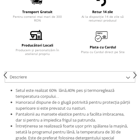
Transport Gratuit
Retur 14 zile
Pentru comenzi mai mari de 300
Ai la dispoziție 14 de zile să
RON
returnezi produsul
Producători Locali
Plata cu Cardul
Producem și personalizăm în
Plata cu Cardul direct pe Site
atelierul propriu
Descriere
Setul este realizat 60% lână,40% pes și termoreglează
temperatura corpului. .
Hanoracul dispune de o glugă potrivită pentru protecția părții
superioare si este prevazut cu nasturi.
Pantalonii au mansete elastice pentru a facilita imbracarea,
dar si pentru a impiedica frigul sa patrunda.
Întreținerea se realizează foarte ușor prin spălarea la mașină,
setată la programul pentru lână, la temperatura de 30 de
grade. Este de preferat folosirea detergentului special