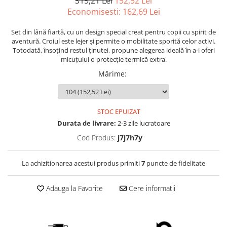
315,21 Lei
152,52 Lei
Economisesti:
162,69
Lei
Set din lână fiartă, cu un design special creat pentru copii cu spirit de
aventură. Croiul este lejer și permite o mobilitate sporită celor activi.
Totodată, însoțind restul ținutei, propune alegerea ideală în a-i oferi
micuțului o protecție termică extra.
Mărime
:
STOC EPUIZAT
Durata de livrare:
2-3 zile lucratoare
Cod Produs:
j7j7h7y
La achizitionarea acestui produs primiti
7
puncte de fidelitate
Adauga la Favorite
Cere informatii