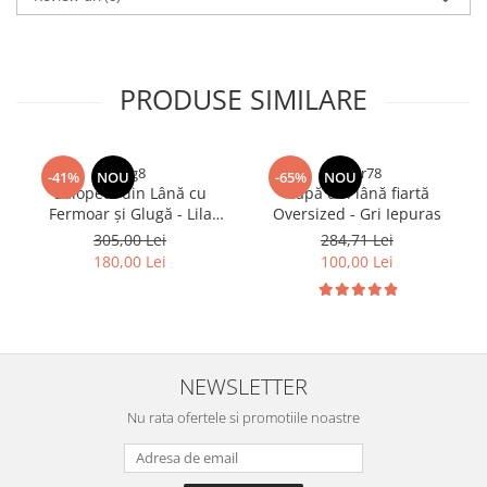
PRODUSE SIMILARE
rfrg8
drgtr78
-41%
NOU
-65%
NOU
Salopetă din Lână cu
Capă din lână fiartă
Fermoar și Glugă - Lila
Oversized - Gri Iepuras
Bradut
305,00 Lei
284,71 Lei
180,00 Lei
100,00 Lei
NEWSLETTER
Nu rata ofertele si promotiile noastre