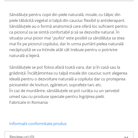
Săndăluțe pentru copii din piele naturală, moale, cu tălpic din
piele tăbăcită vegetal si talpă din cauciuc flexibil și antiderapant.
Săndăluțele au o formă anatomică care oferă loc suficient pentru
ca piciorul sa se simtă confortabil și să se dezvolte natural. În
situația unui picior mai "
pufos
" este posibil ca săndăluța sa stea
mai fix pe piciorul copilului, dar în urma purtării pielea naturală
necăptușită se va întinde atât cât trebuie pentru o potrivire
naturală și lejeră.
Săndăluțele se pot folosi afară toată vara, dar și în casă sau la
grădiniță. Încălțămintea cu talpă moale din cauciuc sunt alegerea
ideală pentru o dezvoltare naturală a copilului dar cu protejarea
picioarelor de lovituri, zgârieturi, suprafețe tari, etc.
În caz de murdărire, săndăluțele se pot curăța cu un șervețel
umed sau cu produse speciale pentru îngrijirea pielii.
Fabricate in Romania
Informatii conformitate produs
Review-uri
(0)