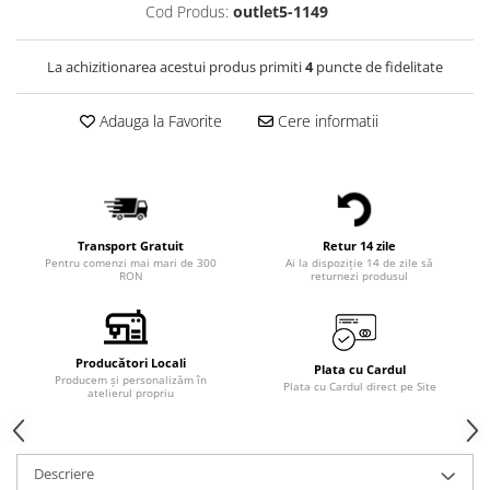
Cod Produs:
outlet5-1149
La achizitionarea acestui produs primiti
4
puncte de fidelitate
Adauga la Favorite
Cere informatii
Transport Gratuit
Retur 14 zile
Pentru comenzi mai mari de 300
Ai la dispoziție 14 de zile să
RON
returnezi produsul
Producători Locali
Plata cu Cardul
Producem și personalizăm în
Plata cu Cardul direct pe Site
atelierul propriu
Descriere