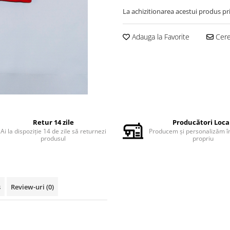
La achizitionarea acestui produs pr
Adauga la Favorite
Cere 
Retur 14 zile
Producători Loca
Ai la dispoziție 14 de zile să returnezi
Producem și personalizăm în
produsul
propriu
s
Review-uri
(0)