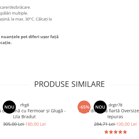
ăcare/dezbrăcare.
spălări multiple.
șină, la max. 30°C. Călcaţi la
 nuanțele pot diferi ușor față
icație.
PRODUSE SIMILARE
rfrg8
drgtr78
NOU
-65%
NOU
 din Lână cu Fermoar și Glugă -
Capă din lână fiartă Oversize
Lila Bradut
Iepuras
305,00 Lei
180,00 Lei
284,71 Lei
100,00 Lei