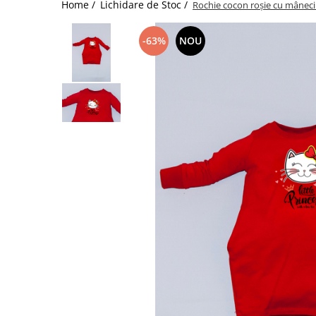
Home /
Lichidare de Stoc /
Rochie cocon roșie cu mâneci l
-63%
NOU