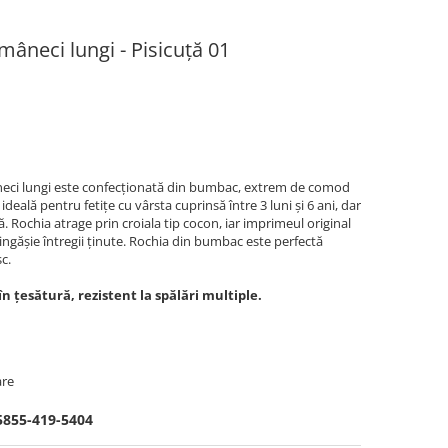
mâneci lungi - Pisicuță 01
neci lungi este confecționată din bumbac, extrem de comod
 ideală pentru fetiţe cu vârsta cuprinsă între 3 luni şi 6 ani, dar
. Rochia atrage prin croiala tip cocon, iar imprimeul original
ingăşie întregii ţinute. Rochia din bumbac este perfectă
c.
în țesătură, rezistent la spălări multiple.
are
5855-419-5404