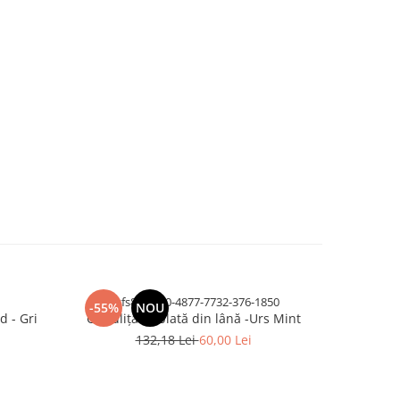
dvfs83-3020-4877-7732-376-1850
-55%
NOU
-69%
d - Gri
Caciuliță dublată din lână -Urs Mint
Set Cag
132,18 Lei
60,00 Lei