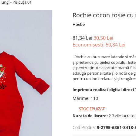
ungi - Pisicuță 01
Rochie cocon roșie cu 
Hbebe
81,34 Lei
30,50 Lei
Economisesti:
50,84
Lei
Rochia cu buzunare laterale şi mâ
şi prietenos cu pielea copilului. Este
şi pentru ţinute asortate mamă-fiică
adaugă personalitate şi o notă de g
pentru un look relaxat şi ştrengăres
Imprimeu realizat digital direct 
Mărime
:
110
STOC EPUIZAT
Durata de livrare:
2-3 zile lucrato
Cod Produs:
9-2795-6361-8418-