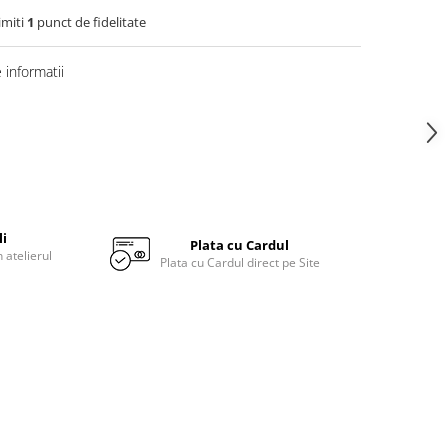
imiti
1
punct de fidelitate
informatii
li
Plata cu Cardul
 atelierul
Plata cu Cardul direct pe Site