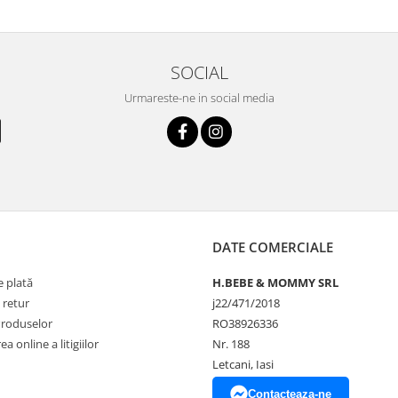
SOCIAL
Urmareste-ne in social media
DATE COMERCIALE
 plată
H.BEBE & MOMMY SRL
 retur
j22/471/2018
Produselor
RO38926336
a online a litigiilor
Nr. 188
Letcani, Iasi
Contacteaza-ne