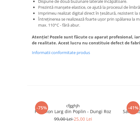
Dispune de două buzunare laterale încăpătoare.
Prezintă manșete elastice, ce ajută la procesul de îmbr
Imprimeu realizat digital direct în țesătură, rezistent la 
Întreținerea se realizează foarte ușor prin spălarea la ma
max. 110°C - fără abur.
Atenție! Pozele sunt făcute cu aparat profesional, iar
de realitate. Acest lucru nu constituie defect de fabr
Informatii conformitate produs
cfgghjh
-75%
-41%
Pantalon Larg din Poplin - Dungi Roz
Salopetă
99,00 Lei
25,00 Lei