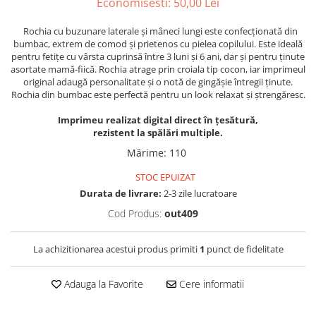
Economisesti:
50,00
Lei
Rochia cu buzunare laterale şi mâneci lungi este confecționată din
bumbac, extrem de comod şi prietenos cu pielea copilului. Este ideală
pentru fetiţe cu vârsta cuprinsă între 3 luni şi 6 ani, dar şi pentru ţinute
asortate mamă-fiică. Rochia atrage prin croiala tip cocon, iar imprimeul
original adaugă personalitate şi o notă de gingăşie întregii ţinute.
Rochia din bumbac este perfectă pentru un look relaxat şi ştrengăresc.
Imprimeu realizat digital direct în țesătură,
rezistent la spălări multiple.
Mărime
:
110
STOC EPUIZAT
Durata de livrare:
2-3 zile lucratoare
Cod Produs:
out409
La achizitionarea acestui produs primiti
1
punct de fidelitate
Adauga la Favorite
Cere informatii