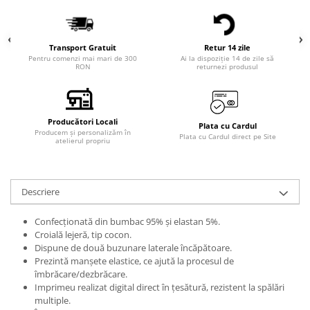
Transport Gratuit
Retur 14 zile
Pentru comenzi mai mari de 300
Ai la dispoziție 14 de zile să
RON
returnezi produsul
Producători Locali
Plata cu Cardul
Producem și personalizăm în
Plata cu Cardul direct pe Site
atelierul propriu
Descriere
Confecționată din bumbac 95% și elastan 5%.
Croială lejeră, tip cocon.
Dispune de două buzunare laterale încăpătoare.
Prezintă manșete elastice, ce ajută la procesul de
îmbrăcare/dezbrăcare.
Imprimeu realizat digital direct în țesătură, rezistent la spălări
multiple.