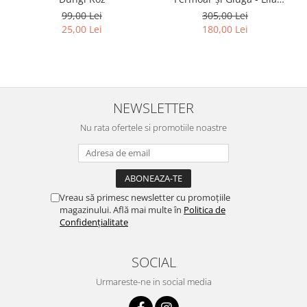
Bradut
99,00 Lei
305,00 Lei
25,00 Lei
180,00 Lei
NEWSLETTER
Nu rata ofertele si promotiile noastre
Vreau să primesc newsletter cu promoțiile
magazinului. Află mai multe în
Politica de
Confidențialitate
SOCIAL
Urmareste-ne in social media