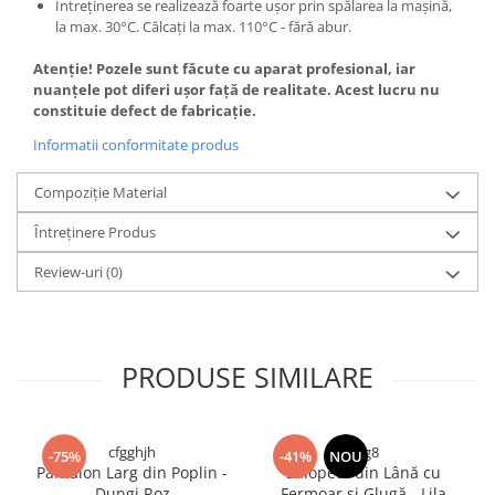
Întreținerea se realizează foarte ușor prin spălarea la mașină,
la max. 30°C. Călcaţi la max. 110°C - fără abur.
Atenție! Pozele sunt făcute cu aparat profesional, iar
nuanțele pot diferi ușor față de realitate. Acest lucru nu
constituie defect de fabricație.
Informatii conformitate produs
Compoziție Material
Întreținere Produs
Review-uri
(0)
PRODUSE SIMILARE
cfgghjh
rfrg8
-75%
-41%
NOU
Pantalon Larg din Poplin -
Salopetă din Lână cu
Dungi Roz
Fermoar și Glugă - Lila