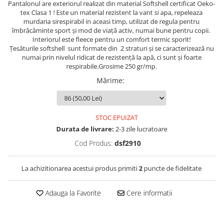
Pantalonul
are exteriorul realizat din material
Softshell certificat Oeko-
tex Clasa 1 ! Este un material rezistent la vant si apa, repeleaza
murdaria si
respirabil in aceasi timp, utilizat de regula pentru
îmbrăcăminte sport și mod de viață activ, numai bune pentru copii.
Interiorul este fleece pentru un comfort termic sporit!
Țesăturile softshell sunt formate din 2 straturi și se caracterizează nu
numai prin nivelul ridicat de rezistență la apă, ci sunt și foarte
respirabile.Grosime 250 gr/mp.
Mărime
:
STOC EPUIZAT
Durata de livrare:
2-3 zile lucratoare
Cod Produs:
dsf2910
La achizitionarea acestui produs primiti
2
puncte de fidelitate
Adauga la Favorite
Cere informatii