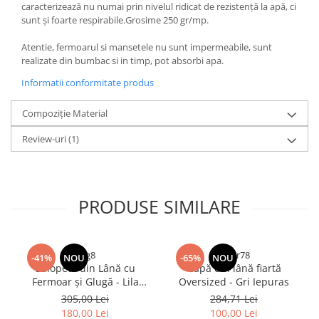
caracterizează nu numai prin nivelul ridicat de rezistență la apă, ci
sunt și foarte respirabile.Grosime 250 gr/mp.
Atentie, fermoarul si mansetele nu sunt impermeabile, sunt
realizate din bumbac si in timp, pot absorbi apa.
Informatii conformitate produs
Compoziție Material
Review-uri
(1)
PRODUSE SIMILARE
rfrg8
drgtr78
-41%
NOU
-65%
NOU
Salopetă din Lână cu
Capă din lână fiartă
Fermoar și Glugă - Lila
Oversized - Gri Iepuras
Bradut
305,00 Lei
284,71 Lei
180,00 Lei
100,00 Lei