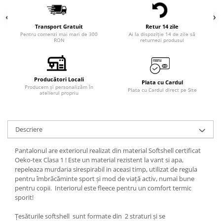
Transport Gratuit
Retur 14 zile
Pentru comenzi mai mari de 300
Ai la dispoziție 14 de zile să
RON
returnezi produsul
Producători Locali
Plata cu Cardul
Producem și personalizăm în
Plata cu Cardul direct pe Site
atelierul propriu
Descriere
Pantalonul are
exteriorul realizat din material
Softshell certificat
Oeko-tex Clasa 1 ! Este un material rezistent la vant si apa,
repeleaza murdaria si
respirabil in aceasi timp, utilizat de regula
pentru îmbrăcăminte sport și mod de viață activ, numai bune
pentru copii. Interiorul este fleece pentru un comfort termic
sporit!
Țesăturile softshell sunt formate din 2 straturi și se