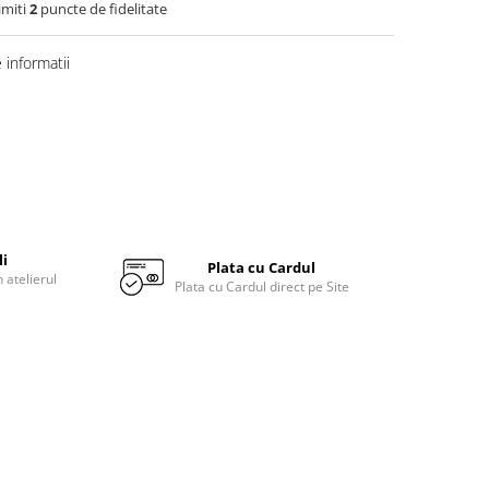
imiti
2
puncte de fidelitate
informatii
li
Plata cu Cardul
 atelierul
Plata cu Cardul direct pe Site