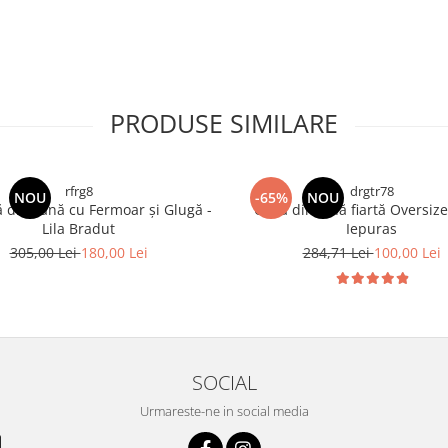
PRODUSE SIMILARE
rfrg8
drgtr78
NOU
-65%
NOU
 din Lână cu Fermoar și Glugă -
Capă din lână fiartă Oversize
Lila Bradut
Iepuras
305,00 Lei
180,00 Lei
284,71 Lei
100,00 Lei
SOCIAL
Urmareste-ne in social media