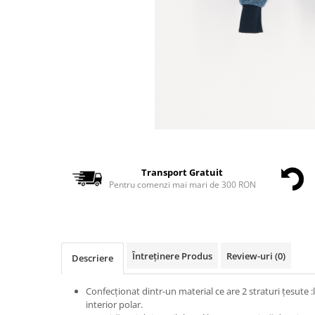
Transport Gratuit
Pentru comenzi mai mari de 300 RON
Întreținere Produs
Review-uri
(0)
Descriere
Confecționat dintr-un material ce are 2 straturi țesute :l
interior polar.