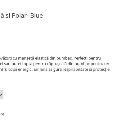
ă si Polar- Blue
evăzuți
cu
manșetă
elastică din bumbac.
Perfecți
pentru
pei
sau
puteți
opta
pentru
căptușeală
din bumbac pentru un
tru copii energici, iar
lâna
asigură
respirabilitate
și
protecție
are