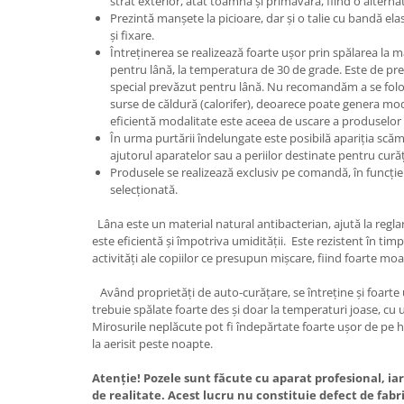
strat exterior, atât toamna și primăvara, fiind o alterna
Prezintă manșete la picioare, dar și o talie cu bandă elas
și fixare.
Întreținerea se realizează foarte ușor prin spălarea la 
pentru lână, la temperatura de 30 de grade. Este de pre
special prevăzut pentru lână. Nu recomandăm a se folosi 
surse de căldură (calorifer), deoarece poate genera mod
eficientă modalitate este aceea de uscare a produselor 
În urma purtării îndelungate este posibilă apariția scăm
ajutorul aparatelor sau a periilor destinate pentru cur
Produsele se realizează exclusiv pe comandă, în funcție
selecționată.
Lâna este un material natural antibacterian, ajută la regla
este eficientă și împotriva umidității. Este rezistent în timp 
activități ale copiilor ce presupun mișcare, fiind foarte moale
Având proprietăți de auto-curățare, se întreține și foarte 
trebuie spălate foarte des și doar la temperaturi joase, cu
Mirosurile neplăcute pot fi îndepărtate foarte ușor de pe h
la aerisit peste noapte.
Atenție! Pozele sunt făcute cu aparat profesional, iar
de realitate. Acest lucru nu constituie defect de fabr