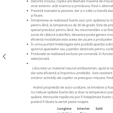
Datorită croiului, copilul are libertate maximă de mișcare 
strat exterior, atât toamna și primăvara, fiind o alterna
Prezintă manșete la picioare, dar și o talie cu bandă elas
și fixare.
Întreținerea se realizează foarte ușor prin spălarea la 
pentru lână, la temperatura de 30 de grade. Este de pre
special prevăzut pentru lână. Nu recomandăm a se folosi 
surse de căldură (calorifer), deoarece poate genera mod
eficientă modalitate este aceea de uscare a produselor 
În urma purtării îndelungate este posibilă apariția scăm
ajutorul aparatelor sau a periilor destinate pentru cur
Produsele se realizează exclusiv pe comandă, în funcție
selecționată.
Lâna este un material natural antibacterian, ajută la r
dar este eficientă și împotriva umidității. Este rezistent 
oricăror activități ale copiilor ce presupun mișcare, fiind
Având proprietăți de auto-curățare, se întreține și foar
nu trebuie spălate foarte des și doar la temperaturi jo
spălare. Mirosurile neplăcute pot fi îndepărtate foarte
putând fi lăsate la aerisit peste noapte.
DIM
Lungime
Interior
Sold