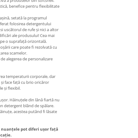
tiva a produselor din softshell.
tică, benefice pentru flexibilitate
mașină, setată la programul
ferat folosirea detergentului
uscătorul de rufe și nici a altor
ificări ale produsului! Cea mai
pe o suprafață orizontală.
oșării care poate fi rezolvată cu
ățarea scamelor.
 de alegerea de personalizare
rea temperaturii corporale, dar
și face față cu brio oricăror
 și flexibil.
ușor. Hăinuțele din lână fiartă nu
 un detergent blând de spălare.
ăinuțe, acestea putând fi lăsate
 nuanțele pot diferi ușor față
icație.