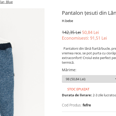
lar- Blue
Pantalon țesuti din Lân
H.bebe
142,35 Lei
50,84 Lei
Economisesti:
91,51
Lei
Pantaloni din l
ână
fiartă
/bucle,
pr
vremea rece, se pot
purta
cu cioră
extraconfort! Croiul este perfect pen
termică
.
Mărime
:
STOC EPUIZAT
Durata de livrare:
2-3 zile lucrato
Cod Produs:
fefre