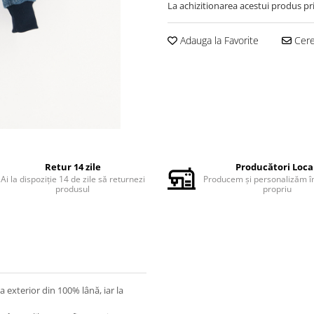
La achizitionarea acestui produs pr
Adauga la Favorite
Cere 
Retur 14 zile
Producători Loca
Ai la dispoziție 14 de zile să returnezi
Producem și personalizăm în
produsul
propriu
a exterior din 100% lână, iar la