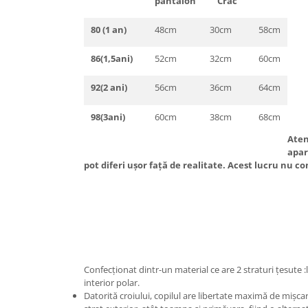
pantalon
Crac
80 (1 an)
48cm
30cm
58cm
86(1,5ani)
52cm
32cm
60cm
92(2 ani)
56cm
36cm
64cm
98(3ani)
60cm
38cm
68cm
Aten
apar
pot diferi ușor față de realitate. Acest lucru nu co
Confecționat dintr-un material ce are 2 straturi țesute :l
interior polar.
Datorită croiului, copilul are libertate maximă de mișcare 