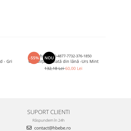
dvfs83-3020-4877-7732-376-1850
-55%
NOU
-69%
d - Gri
Caciuliță dublată din lână -Urs Mint
Set Cag
132,18 Lei
60,00 Lei
SUPORT CLIENTI
Răspundem în 24h
contact@hbebe.ro