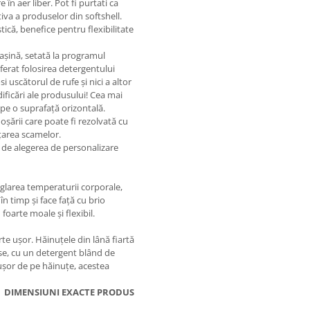
în aer liber. Pot fi purtati ca
tiva a produselor din softshell.
tică, benefice pentru flexibilitate
mașină, setată la programul
ferat folosirea detergentului
uscătorul de rufe și nici a altor
ificări ale produsului! Cea mai
pe o suprafață orizontală.
oșării care poate fi rezolvată cu
ățarea scamelor.
 de alegerea de personalizare
eglarea temperaturii corporale,
în timp și face față cu brio
 foarte moale și flexibil.
te ușor. Hăinuțele din lână fiartă
ase, cu un detergent blând de
 ușor de pe hăinuțe, acestea
ENSIUNI EXACTE PRODUS