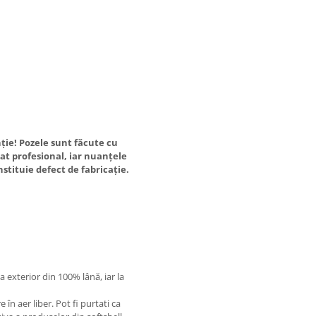
ție! Pozele sunt făcute cu
at profesional, iar nuanțele
nstituie defect de fabricație.
a exterior din 100% lână, iar la
în aer liber. Pot fi purtati ca