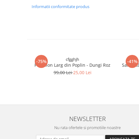
Informatii conformitate produs
cfgghjh
-75%
-41%
Pantalon Larg din Poplin - Dungi Roz
Salopetă
99,00 Lei
25,00 Lei
NEWSLETTER
Nu rata ofertele si promotiile noastre