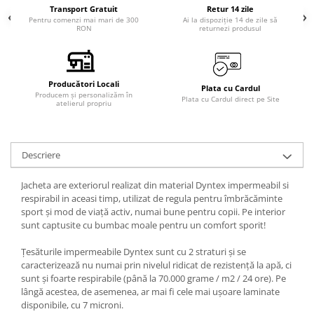
Transport Gratuit
Retur 14 zile
Pentru comenzi mai mari de 300
Ai la dispoziție 14 de zile să
RON
returnezi produsul
Producători Locali
Plata cu Cardul
Producem și personalizăm în
Plata cu Cardul direct pe Site
atelierul propriu
Descriere
Jacheta
are exteriorul realizat din material
Dyntex
impermeabil si
respirabil in aceasi timp, utilizat de regula pentru îmbrăcăminte
sport și mod de viață activ, numai bune pentru copii. Pe interior
sunt captusite cu bumbac moale pentru un comfort sporit!
Țesăturile impermeabile Dyntex sunt cu 2 straturi și se
caracterizează nu numai prin nivelul ridicat de rezistență la apă, ci
sunt și foarte respirabile (până la 70.000 grame / m2 / 24 ore). Pe
lângă acestea, de asemenea, ar mai fi cele mai ușoare laminate
disponibile, cu 7 microni.