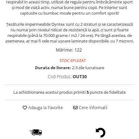
respirabil in aceasi timp, utilizat de regula pentru îmbrăcăminte sport
și mod de viață activ, numai bune pentru copii. Pe interior sunt
captusite cu bumbac moale pentru un comfort sporit!
Țesăturile impermeabile Dyntex sunt cu 2 straturi și se caracterizează
nu numai prin nivelul ridicat de rezistență la apă, ci sunt și foarte
respirabile (până la 70.000 grame / m2 / 24 ore). Pe lângă acestea, de
asemenea, ar mai fi cele mai ușoare laminate disponibile, cu 7 microni.
Mărime
:
122
STOC EPUIZAT
Durata de livrare:
2-3 zile lucratoare
Cod Produs:
OUT30
La achizitionarea acestui produs primiti
5
puncte de fidelitate
Adauga la Favorite
Cere informatii