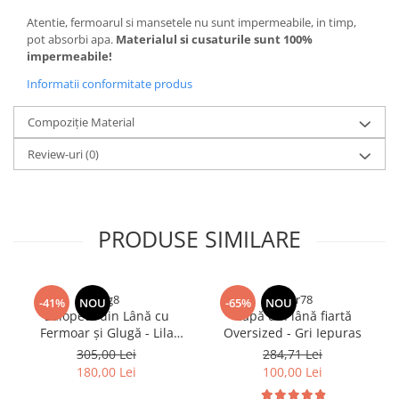
Atentie, fermoarul si mansetele nu sunt impermeabile, in timp,
pot absorbi apa.
Materialul si cusaturile sunt 100%
impermeabile!
Informatii conformitate produs
Compoziție Material
Review-uri
(0)
PRODUSE SIMILARE
rfrg8
drgtr78
-41%
NOU
-65%
NOU
Salopetă din Lână cu
Capă din lână fiartă
Fermoar și Glugă - Lila
Oversized - Gri Iepuras
Bradut
305,00 Lei
284,71 Lei
180,00 Lei
100,00 Lei