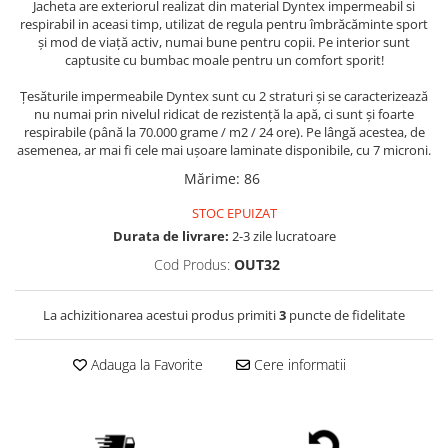
Jacheta
are exteriorul realizat din material
Dyntex
impermeabil si
respirabil in aceasi timp, utilizat de regula pentru îmbrăcăminte sport
și mod de viață activ, numai bune pentru copii. Pe interior sunt
captusite cu bumbac moale pentru un comfort sporit!
Țesăturile impermeabile Dyntex sunt cu 2 straturi și se caracterizează
nu numai prin nivelul ridicat de rezistență la apă, ci sunt și foarte
respirabile (până la 70.000 grame / m2 / 24 ore). Pe lângă acestea, de
asemenea, ar mai fi cele mai ușoare laminate disponibile, cu 7 microni.
Mărime
:
86
STOC EPUIZAT
Durata de livrare:
2-3 zile lucratoare
Cod Produs:
OUT32
La achizitionarea acestui produs primiti
3
puncte de fidelitate
Adauga la Favorite
Cere informatii