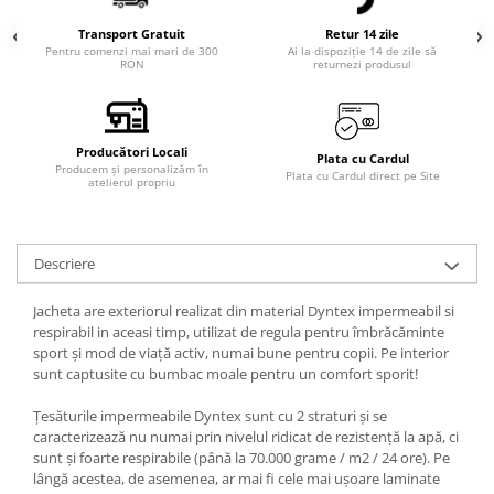
Transport Gratuit
Retur 14 zile
Pentru comenzi mai mari de 300
Ai la dispoziție 14 de zile să
RON
returnezi produsul
Producători Locali
Plata cu Cardul
Producem și personalizăm în
Plata cu Cardul direct pe Site
atelierul propriu
Descriere
Jacheta
are exteriorul realizat din material
Dyntex
impermeabil si
respirabil in aceasi timp, utilizat de regula pentru îmbrăcăminte
sport și mod de viață activ, numai bune pentru copii. Pe interior
sunt captusite cu bumbac moale pentru un comfort sporit!
Țesăturile impermeabile Dyntex sunt cu 2 straturi și se
caracterizează nu numai prin nivelul ridicat de rezistență la apă, ci
sunt și foarte respirabile (până la 70.000 grame / m2 / 24 ore). Pe
lângă acestea, de asemenea, ar mai fi cele mai ușoare laminate