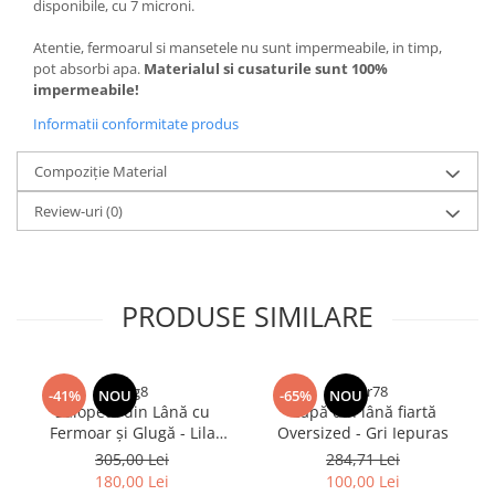
disponibile, cu 7 microni.
Atentie, fermoarul si mansetele nu sunt impermeabile, in timp,
pot absorbi apa.
Materialul si cusaturile sunt 100%
impermeabile!
Informatii conformitate produs
Compoziție Material
Review-uri
(0)
PRODUSE SIMILARE
rfrg8
drgtr78
-41%
NOU
-65%
NOU
Salopetă din Lână cu
Capă din lână fiartă
Fermoar și Glugă - Lila
Oversized - Gri Iepuras
Bradut
305,00 Lei
284,71 Lei
180,00 Lei
100,00 Lei