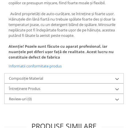
copiilor ce presupun mișcare, fiind foarte moale și flexibil.
Având proprietăți de auto-curățare, se întreține și foarte ușor.
Hăinuțele din lână fiartă nu trebuie spălate foarte des și doar la
temperaturi joase, cu un detergent blând de spălare. Mirosurile
neplăcute pot fi îndepărtate foarte ușor de pe hăinuțe, acestea
putând fi lăsate la aerisit peste noapte.
Atenție! Pozele sunt făcute cu aparat profesional, iar
nuanțele pot diferi ușor față de realitate. Acest lucru nu
constituie defect de fabrica
Informatii conformitate produs
Compoziție Material
Întreținere Produs
Review-uri
(0)
PRODUSE SIMILARE