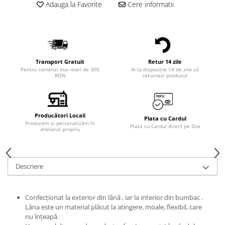
Adauga la Favorite
Cere informatii
Transport Gratuit
Retur 14 zile
Pentru comenzi mai mari de 300
Ai la dispoziție 14 de zile să
RON
returnezi produsul
Producători Locali
Plata cu Cardul
Producem și personalizăm în
Plata cu Cardul direct pe Site
atelierul propriu
Descriere
Confecționat la exterior din lână , iar la interior din bumbac .
Lâna este un material plăcut la atingere, moale, flexibil, care
nu înțeapă.