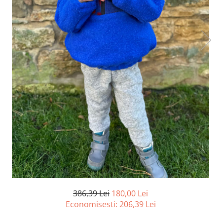
386,39 Lei
180,00 Lei
Economisesti:
206,39
Lei