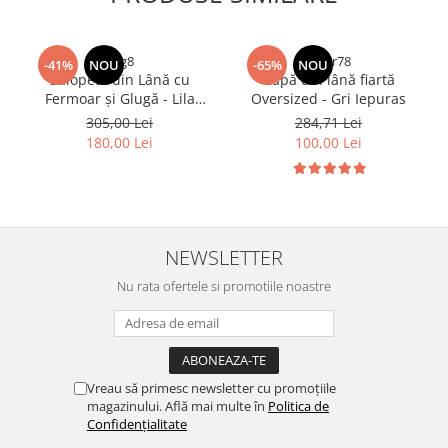
rfrg8
drgtr78
-41%
NOU
-65%
NOU
Salopetă din Lână cu
Capă din lână fiartă
Fermoar și Glugă - Lila
Oversized - Gri Iepuras
Bradut
305,00 Lei
284,71 Lei
180,00 Lei
100,00 Lei
NEWSLETTER
Nu rata ofertele si promotiile noastre
Vreau să primesc newsletter cu promoțiile
magazinului. Află mai multe în
Politica de
Confidențialitate