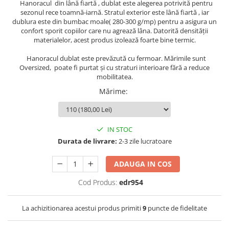
Hanoracul din lână fiartă , dublat este alegerea potrivită pentru
sezonul rece toamnă-iarnă. Stratul exterior este lână fiartă , iar
dublura este din bumbac moale( 280-300 g/mp) pentru a asigura un
confort sporit copiilor care nu agrează lâna. Datorită densității
materialelor, acest produs izolează foarte bine termic.
Hanoracul dublat este prevăzută cu fermoar. Mărimile sunt
Oversized, poate fi purtat și cu straturi interioare fără a reduce
mobilitatea.
Mărime
:
IN STOC
Durata de livrare:
2-3 zile lucratoare
ADAUGA IN COS
Cod Produs:
edr954
La achizitionarea acestui produs primiti
9
puncte de fidelitate