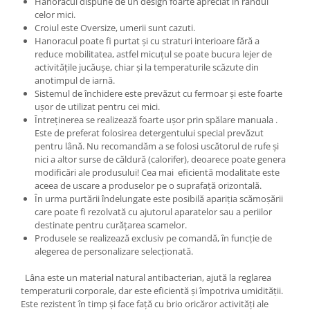
Hanoracul dispune de un design foarte apreciat în rândul
celor mici.
Croiul este Oversize, umerii sunt cazuti.
Hanoracul poate fi purtat și cu straturi interioare fără a
reduce mobilitatea, astfel micuțul se poate bucura lejer de
activitățile jucăușe, chiar și la temperaturile scăzute din
anotimpul de iarnă.
Sistemul de închidere este prevăzut cu fermoar și este foarte
ușor de utilizat pentru cei mici.
Întreținerea se realizează foarte ușor prin spălare manuala .
Este de preferat folosirea detergentului special prevăzut
pentru lână. Nu recomandăm a se folosi uscătorul de rufe și
nici a altor surse de căldură (calorifer), deoarece poate genera
modificări ale produsului! Cea mai eficientă modalitate este
aceea de uscare a produselor pe o suprafață orizontală.
În urma purtării îndelungate este posibilă apariția scămoșării
care poate fi rezolvată cu ajutorul aparatelor sau a periilor
destinate pentru curățarea scamelor.
Produsele se realizează exclusiv pe comandă, în funcție de
alegerea de personalizare selecționată.
Lâna este un material natural antibacterian, ajută la reglarea
temperaturii corporale, dar este eficientă și împotriva umidității.
Este rezistent în timp și face față cu brio oricăror activități ale