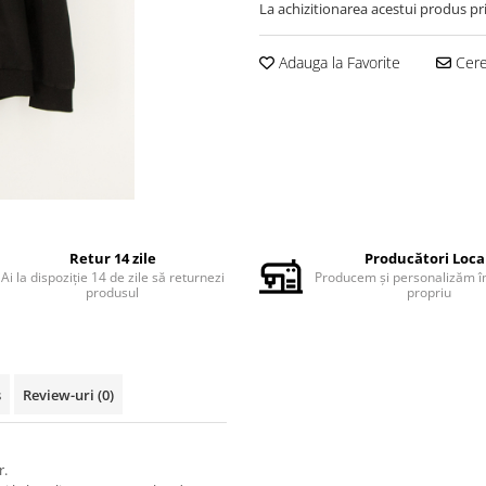
La achizitionarea acestui produs pr
Adauga la Favorite
Cere 
Retur 14 zile
Producători Loca
Ai la dispoziție 14 de zile să returnezi
Producem și personalizăm în
produsul
propriu
s
Review-uri
(0)
r.