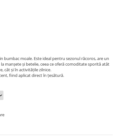
in
bumbac moale. Este ideal pentru sezonul r
ă
coros, are un
c
la
manșete
și
betelie, ceea ce oferă comoditate sporită atât
ât și în activitățile zilnice.
ent, fiind aplicat direct în ţesătură.
are