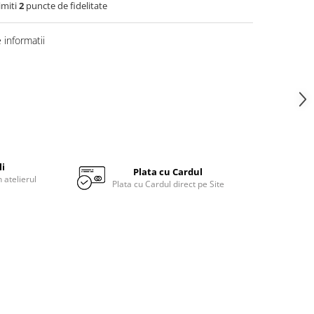
imiti
2
puncte de fidelitate
informatii
li
Plata cu Cardul
 atelierul
Plata cu Cardul direct pe Site