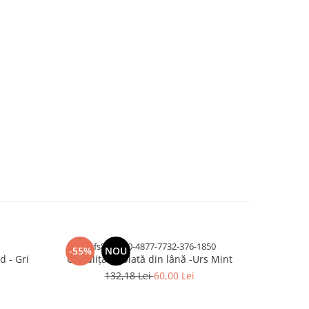
dvfs83-3020-4877-7732-376-1850
-55%
NOU
-69%
d - Gri
Caciuliță dublată din lână -Urs Mint
Set Cag
132,18 Lei
60,00 Lei