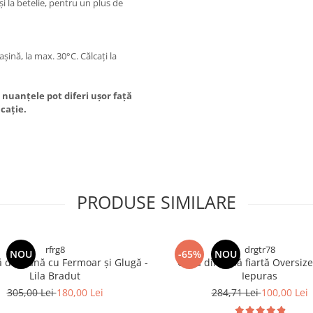
i la betelie, pentru un plus de
șină, la max. 30°C. Călcaţi la
 nuanțele pot diferi ușor față
icație.
PRODUSE SIMILARE
rfrg8
drgtr78
NOU
-65%
NOU
 din Lână cu Fermoar și Glugă -
Capă din lână fiartă Oversize
Lila Bradut
Iepuras
305,00 Lei
180,00 Lei
284,71 Lei
100,00 Lei