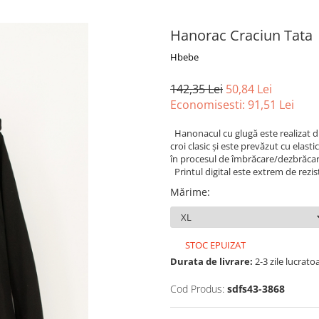
Hanorac Craciun Tata
Hbebe
142,35 Lei
50,84 Lei
Economisesti:
91,51
Lei
Hanonacul cu
glugă este realizat
d
croi clasic
și
este
prevăzut
cu elasti
în procesul de îmbrăcare/dezbrăcare, c
Printul digital este extrem de rezist
Mărime
:
STOC EPUIZAT
Durata de livrare:
2-3 zile lucrato
Cod Produs:
sdfs43-3868