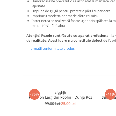
Hanoracul este prevăzut cu elastic atât la manșete, cât ș
lejeritate.
Dispune de glugă pentru protecția părții superioare.
Imprimeu modern, adorat de către cei mici.
Întreținerea se realizează foarte ușor prin spălarea la ma
max. 110°C - fără abur.
Atenție! Pozele sunt făcute cu aparat profesional, iar
de realitate. Acest lucru nu constituie defect de fabr
Informatii conformitate produs
cfgghjh
-75%
-41%
Pantalon Larg din Poplin - Dungi Roz
Salopetă
99,00 Lei
25,00 Lei