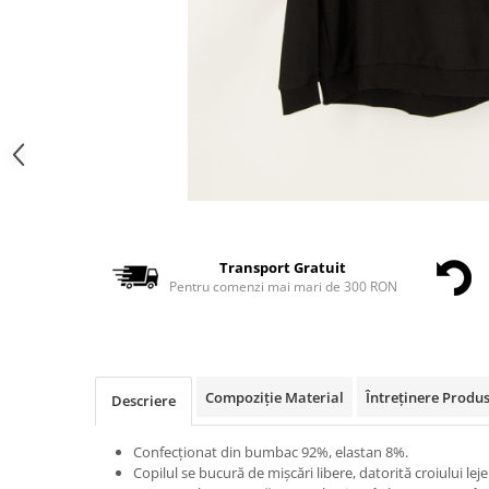
Transport Gratuit
Pentru comenzi mai mari de 300 RON
Compoziție Material
Întreținere Produ
Descriere
Confecționat din bumbac 92%, elastan 8%.
Copilul se bucură de mișcări libere, datorită croiului leje