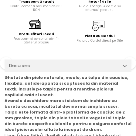
Transport Gratuit
Retur 14 zile
Pentru comenzi mai mari de 300
Ai la dispoziție 14 de zile să
RON
returnezi produsul
Producători Locali
Plata cu Cardul
Producem și personalizăm în
Plata cu Cardul direct pe Site
atelierul propriu
Descriere
Ghetute din piele naturala, moale, cu talpa din cauciuc,
flexibila, antiderapanta si captuseala din material
textil, inclusiv pe talpic pentru a mentine piciorul
copilului cald si uscat.
Avand o deschidere mare si sistem de inchidere cu
bareta cu scai, incaltatul devine mai simplu si usor.
Talpa este formata dintr-o platforma de cauciuc de 2
mm grosime, talpic din piele tabacita vegetal si talpic
din burete acoperit cu blanita pentru a asigura confortul
ideal picioruselor aflate la inceput de drum.
Usori (doar 150g), flexibili, ghetutelesunt ideale atat