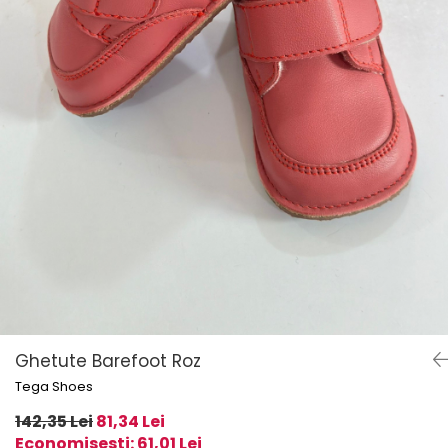
Ghetute Barefoot Roz
Tega Shoes
142,35 Lei
81,34 Lei
Economisesti:
61,01
Lei