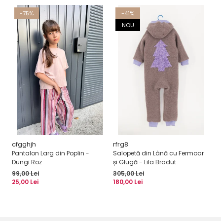
-75%
-41%
NOU
cfgghjh
rfrg8
dr
Pantalon Larg din Poplin -
Salopetă din Lână cu Fermoar
Ca
Dungi Roz
și Glugă - Lila Bradut
- 
99,00 Lei
305,00 Lei
28
25,00 Lei
180,00 Lei
10