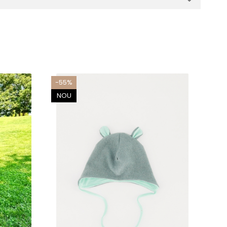
-55%
-69
NOU
NO