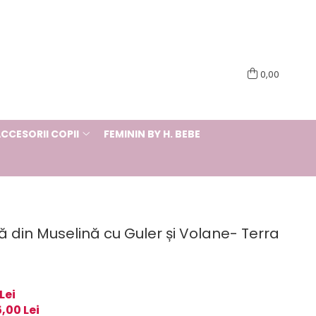
0,00
CCESORII COPII
FEMININ BY H. BEBE
 din Muselină cu Guler și Volane- Terra
Lei
5,00
Lei