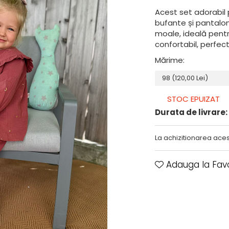
Acest set adorabil 
bufante și pantalon
moale, ideală pentru
confortabil, perfec
Mărime
:
STOC EPUIZAT
Durata de livrare:
La achizitionarea aces
Adauga la Favo