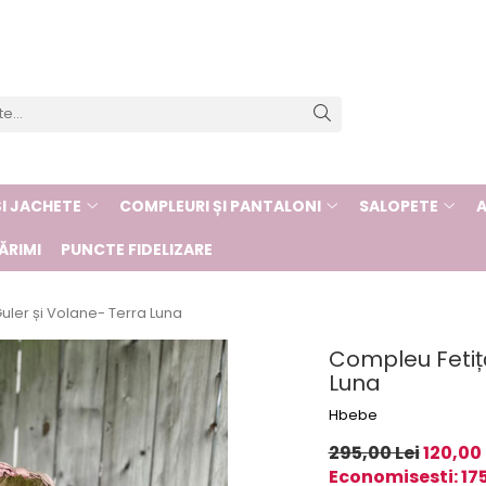
I JACHETE
COMPLEURI ȘI PANTALONI
SALOPETE
A
ĂRIMI
PUNCTE FIDELIZARE
uler și Volane- Terra Luna
Compleu Fetiță
Luna
Hbebe
295,00 Lei
120,00 
Economisesti:
17