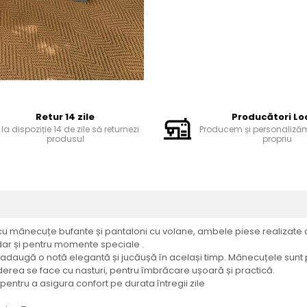
Retur 14 zile
Producători Lo
 la dispoziție 14 de zile să returnezi
Producem și personalizăm 
produsul
propriu
 cu mânecuțe bufante și pantaloni cu volane, ambele piese realizate d
, dar și pentru momente speciale .
adaugă o notă elegantă și jucăușă în același timp. Mânecuțele sunt p
iderea se face cu nasturi, pentru îmbrăcare ușoară și practică.
e, pentru a asigura confort pe durata întregii zile