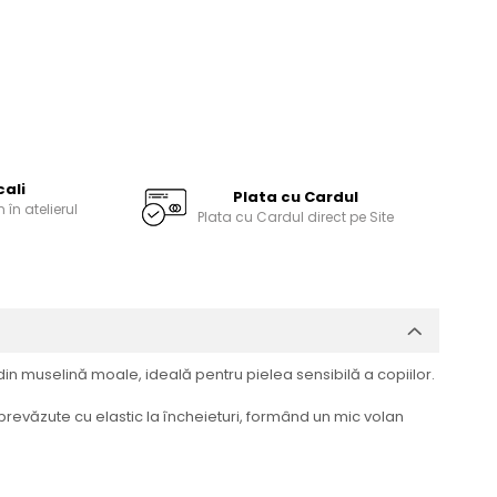
cali
Plata cu Cardul
în atelierul
Plata cu Cardul direct pe Site
in muselină moale, ideală pentru pielea sensibilă a copiilor.
revăzute cu elastic la încheieturi, formând un mic volan