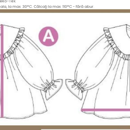
Oeko-Tex.
la, la max. 30°C. Călcaţi la max. 110°C - fără abur.