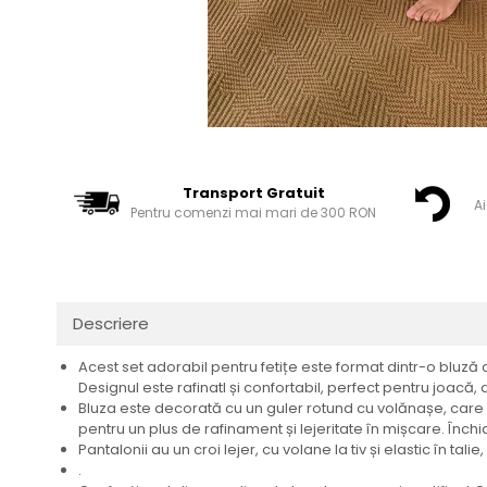
Transport Gratuit
Ai
Pentru comenzi mai mari de 300 RON
Descriere
Acest set adorabil pentru fetițe este format dintr-o bluză
Designul este rafinatl și confortabil, perfect pentru joacă
Bluza este decorată cu un guler rotund cu volănașe, care 
pentru un plus de rafinament și lejeritate în mișcare. Înch
Pantalonii au un croi lejer, cu volane la tiv și elastic în tali
.