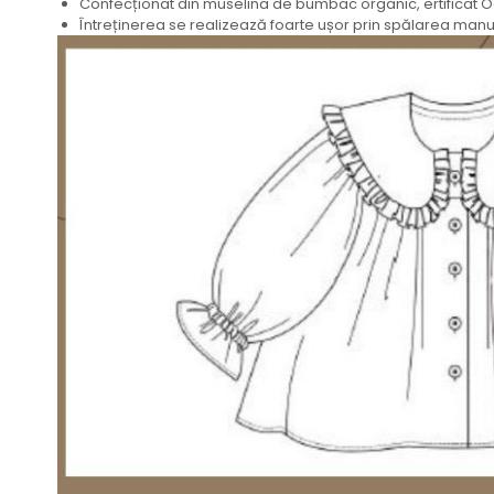
Confecționat din muselina de bumbac organic, ertificat 
Întreținerea se realizează foarte ușor prin spălarea manua