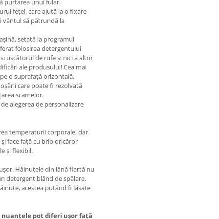
ră purtarea unui fular.
ul feței, care ajută la o fixare
și vântul să pătrundă la
mașină, setată la programul
ferat folosirea detergentului
uscătorul de rufe și nici a altor
ificări ale produsului! Cea mai
pe o suprafață orizontală.
oșării care poate fi rezolvată
ățarea scamelor.
 de alegerea de personalizare
rea temperaturii corporale, dar
și face față cu brio oricăror
 și flexibil.
ușor. Hăinuțele din lână fiartă nu
 un detergent blând de spălare.
ăinuțe, acestea putând fi lăsate
 nuanțele pot diferi ușor față