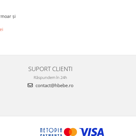
rmoar și
ei
SUPORT CLIENTI
Răspundem în 24h
contact@hbebe.ro