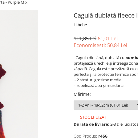
rtă - Purple Mix
Cagulă dublată fleece l
H.bebe
111,85 Lei
61,01 Lei
Economisesti:
50,84
Lei
Cagula din lână, dublată cu
bumba
protejează urechile şi întreaga zona a
zăpadă. Cagula este prevăzută cu o b
perfectă și la protecție termică spor
- 2 straturi grosime medie
- repelează apa și murdăria
Mărime
:
STOC EPUIZAT
Durata de livrare:
2-3 zile lucrato
Cod Produs:
r456