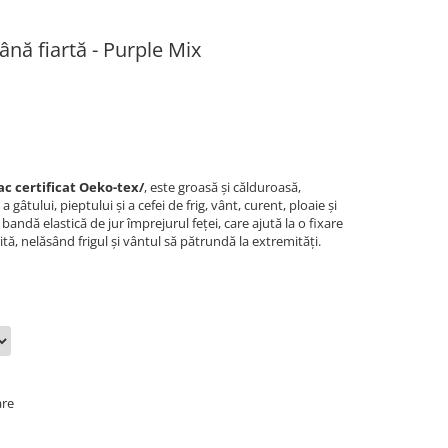
ână fiartă - Purple Mix
c certificat Oeko-tex/
, este groasă și călduroasă,
 gâtului, pieptului şi a cefei de frig, vânt, curent, ploaie şi
andă elastică de jur împrejurul feței, care ajută la o fixare
ită, nelăsând frigul și vântul să pătrundă la extremități.
are