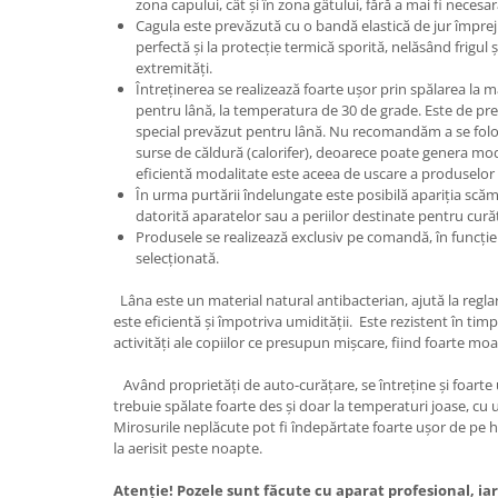
zona capului, cât și în zona gâtului, fără a mai fi necesa
Cagula este prevăzută cu o bandă elastică de jur împrejur
perfectă și la protecție termică sporită, nelăsând frigul 
extremități.
Întreținerea se realizează foarte ușor prin spălarea la 
pentru lână, la temperatura de 30 de grade. Este de pre
special prevăzut pentru lână. Nu recomandăm a se folosi 
surse de căldură (calorifer), deoarece poate genera mod
eficientă modalitate este aceea de uscare a produselor 
În urma purtării îndelungate este posibilă apariția scăm
datorită aparatelor sau a periilor destinate pentru cur
Produsele se realizează exclusiv pe comandă, în funcție
selecționată.
Lâna este un material natural antibacterian, ajută la regla
este eficientă și împotriva umidității. Este rezistent în timp 
activități ale copiilor ce presupun mișcare, fiind foarte moale
Având proprietăți de auto-curățare, se întreține și foarte 
trebuie spălate foarte des și doar la temperaturi joase, cu
Mirosurile neplăcute pot fi îndepărtate foarte ușor de pe h
la aerisit peste noapte.
Atenție! Pozele sunt făcute cu aparat profesional, iar