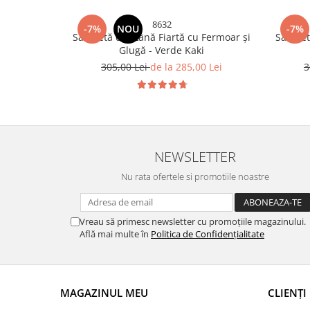
8632
-7%
NOU
-7%
Salopetă din Lână Fiartă cu Fermoar și
Salopet
Glugă - Verde Kaki
305,00 Lei
de la 285,00 Lei
3
NEWSLETTER
Nu rata ofertele si promotiile noastre
Vreau să primesc newsletter cu promoțiile magazinului.
Află mai multe în
Politica de Confidențialitate
MAGAZINUL MEU
CLIENȚI