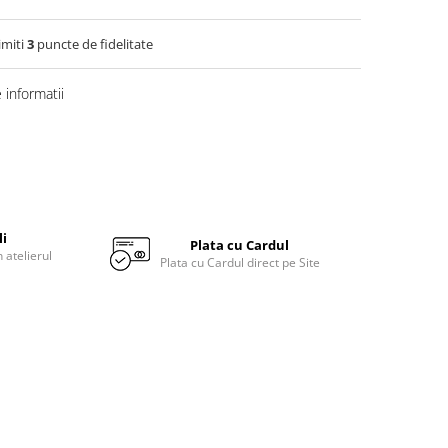
imiti
3
puncte de fidelitate
informatii
li
Plata cu Cardul
 atelierul
Plata cu Cardul direct pe Site