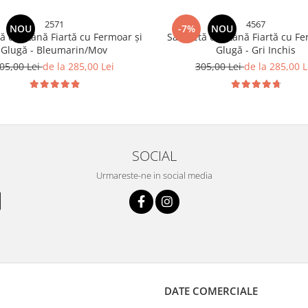
2571
4567
NOU
-7%
NOU
ă din Lână Fiartă cu Fermoar și
Salopetă din Lână Fiartă cu Fe
Glugă - Bleumarin/Mov
Glugă - Gri Inchis
05,00 Lei
de la 285,00 Lei
305,00 Lei
de la 285,00 L
SOCIAL
Urmareste-ne in social media
DATE COMERCIALE