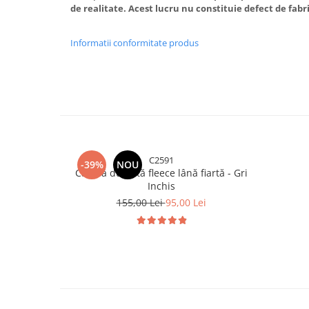
de realitate. Acest lucru nu constituie defect de fabr
Informatii conformitate produs
C2591
-39%
NOU
Cagulă dublată fleece lână fiartă - Gri
Inchis
155,00 Lei
95,00 Lei