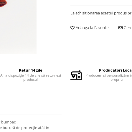
La achizitionarea acestui produs pr
Adauga la Favorite
Cere 
Retur 14 zile
Producători Loca
Ai la dispoziție 14 de zile să returnezi
Producem și personalizăm în
produsul
propriu
r bumbac .
 se bucură de protecție atât în