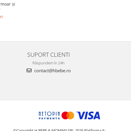
rmoar și
v
ei
SUPORT CLIENTI
Răspundem în 24h
contact@hbebe.ro
©Copyright H.BEBE & MOMMY SRL 2026
Platforma E-