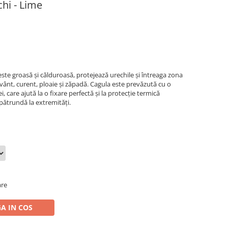
chi - Lime
ste groasă și călduroasă, protejează urechile şi întreaga zona
ig, vânt, curent, ploaie şi zăpadă. Cagula este prevăzută cu o
i, care ajută la o fixare perfectă și la protecție termică
 pătrundă la extremități.
are
A IN COS