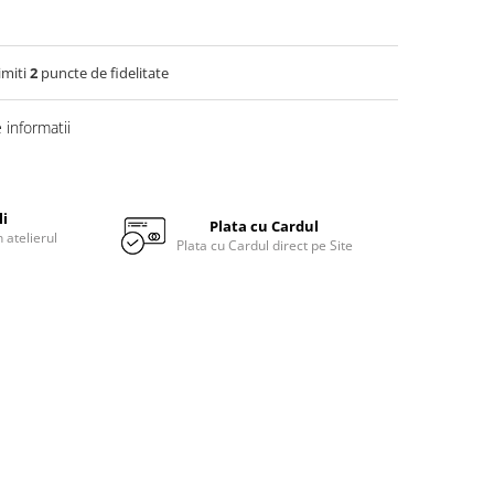
imiti
2
puncte de fidelitate
informatii
li
Plata cu Cardul
 atelierul
Plata cu Cardul direct pe Site