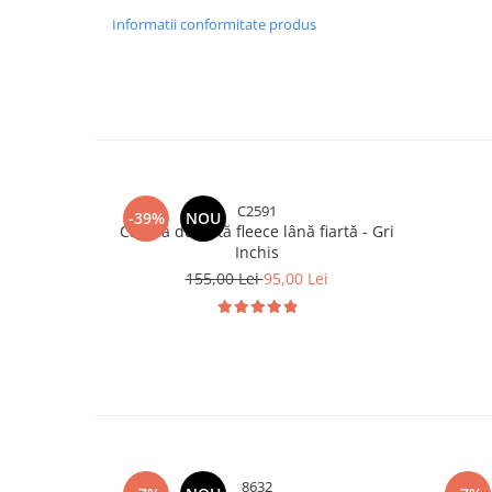
Informatii conformitate produs
C2591
-39%
NOU
Cagulă dublată fleece lână fiartă - Gri
Inchis
155,00 Lei
95,00 Lei
8632