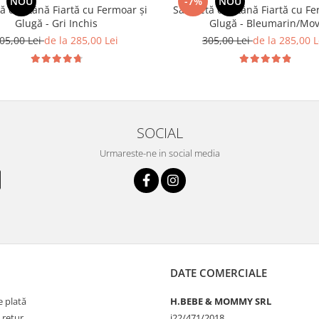
NOU
-7%
NOU
ă din Lână Fiartă cu Fermoar și
Salopetă din Lână Fiartă cu Fe
Glugă - Gri Inchis
Glugă - Bleumarin/Mo
05,00 Lei
de la 285,00 Lei
305,00 Lei
de la 285,00 L
SOCIAL
Urmareste-ne in social media
DATE COMERCIALE
 plată
H.BEBE & MOMMY SRL
 retur
j22/471/2018