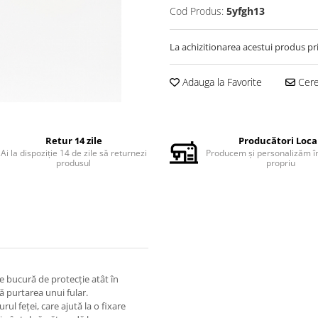
Cod Produs:
5yfgh13
La achizitionarea acestui produs pr
Adauga la Favorite
Cere 
Retur 14 zile
Producători Loca
Ai la dispoziție 14 de zile să returnezi
Producem și personalizăm în
produsul
propriu
 se bucură de protecție atât în
ră purtarea unui fular.
ul feței, care ajută la o fixare