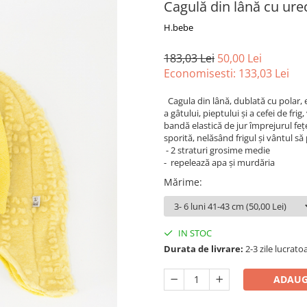
Cagulă din lână cu ure
H.bebe
183,03 Lei
50,00 Lei
Economisesti:
133,03
Lei
Cagula din lână, dublată cu polar, e
a gâtului, pieptului şi a cefei de fr
bandă elastică de jur împrejurul fețe
sporită, nelăsând frigul și vântul să
- 2 straturi grosime medie
- repelează apa și murdăria
Mărime
:
IN STOC
Durata de livrare:
2-3 zile lucrato
ADAUG