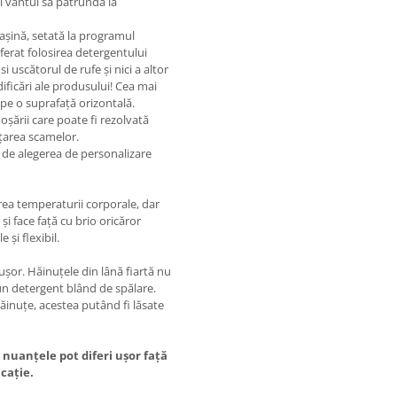
și vântul să pătrundă la
mașină, setată la programul
ferat folosirea detergentului
uscătorul de rufe și nici a altor
ificări ale produsului! Cea mai
pe o suprafață orizontală.
oșării care poate fi rezolvată
ățarea scamelor.
 de alegerea de personalizare
rea temperaturii corporale, dar
și face față cu brio oricăror
 și flexibil.
ușor. Hăinuțele din lână fiartă nu
 un detergent blând de spălare.
ăinuțe, acestea putând fi lăsate
 nuanțele pot diferi ușor față
icație.