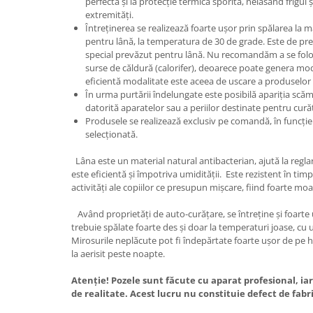
perfectă și la protecție termică sporită, nelăsând frigul 
extremități.
Întreținerea se realizează foarte ușor prin spălarea la 
pentru lână, la temperatura de 30 de grade. Este de pre
special prevăzut pentru lână. Nu recomandăm a se folosi 
surse de căldură (calorifer), deoarece poate genera mod
eficientă modalitate este aceea de uscare a produselor 
În urma purtării îndelungate este posibilă apariția scăm
datorită aparatelor sau a periilor destinate pentru cur
Produsele se realizează exclusiv pe comandă, în funcție
selecționată.
Lâna este un material natural antibacterian, ajută la regla
este eficientă și împotriva umidității. Este rezistent în timp 
activități ale copiilor ce presupun mișcare, fiind foarte moale
Având proprietăți de auto-curățare, se întreține și foarte 
trebuie spălate foarte des și doar la temperaturi joase, cu
Mirosurile neplăcute pot fi îndepărtate foarte ușor de pe h
la aerisit peste noapte.
Atenție! Pozele sunt făcute cu aparat profesional, iar
de realitate. Acest lucru nu constituie defect de fabr