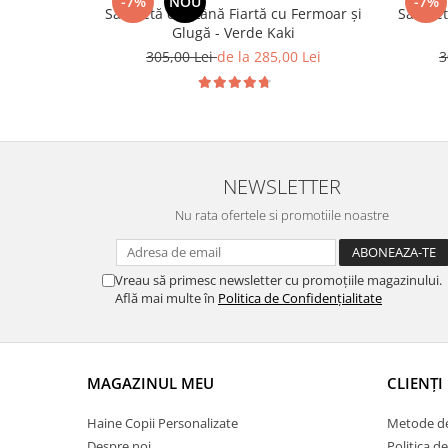
-7%
NOU
-7%
Salopetă din Lână Fiartă cu Fermoar și
Salopet
Glugă - Verde Kaki
305,00 Lei
de la 285,00 Lei
3
NEWSLETTER
Nu rata ofertele si promotiile noastre
Vreau să primesc newsletter cu promoțiile magazinului.
Află mai multe în
Politica de Confidențialitate
MAGAZINUL MEU
CLIENȚI
Haine Copii Personalizate
Metode de
Despre noi
Politica de