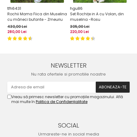
tfh6431
hgu86
C
Rochii Mama Fiica din Muselina
Set Rochițe in A cu Volan, din
Co
cu mâneci bufante - Zmeuriu
muselina -Rosu
C
Pa
430,00 Lei
305,00 Lei
20
280,00 Lei
220,00 Lei
de
NEWSLETTER
Nu rata ofertele si promotiile noastre
Vreau să primesc newsletter cu promoțiile magazinului. Află
mai multe în
Politica de Confidențialitate
SOCIAL
Urmareste-ne in social media