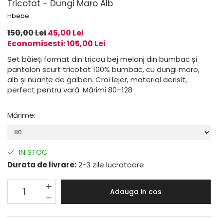
Tricotat - Dungi Maro Alb
Hbebe
150,00 Lei
45,00 Lei
Economisesti:
105,00
Lei
Set băieți format din tricou bej melanj din bumbac și
pantalon scurt tricotat 100% bumbac, cu dungi maro,
alb și nuanțe de galben. Croi lejer, material aerisit,
perfect pentru vară. Mărimi 80–128.
Mărime
:
IN STOC
Durata de livrare:
2-3 zile lucratoare
Adauga in cos