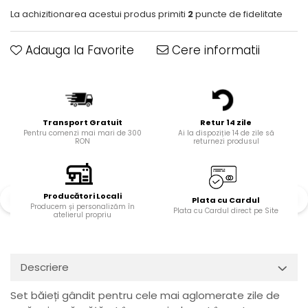
La achizitionarea acestui produs primiti
2
puncte de fidelitate
Adauga la Favorite
Cere informatii
Transport Gratuit
Retur 14 zile
Pentru comenzi mai mari de 300
Ai la dispoziție 14 de zile să
RON
returnezi produsul
Producători Locali
Plata cu Cardul
Producem și personalizăm în
Plata cu Cardul direct pe Site
atelierul propriu
Descriere
Set băieți gândit pentru cele mai aglomerate zile de