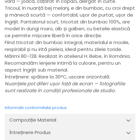
vară — joacă, cățărat în copaci, alergat în curte.
Tricoul, în nuanță bej melanj, e din bumbac, cu croi drept
și mânecă scurtă — confortabil, ușor de purtat, ușor de
îngrijit. Pantalonul scurt, tricotat din bumbac 100%, are
model în dungi maro, alb și galben, cu betelie elastică
ce permite mișcare liberă în orice direcție.
Fiind tricotat din bumbac integral, materialul e moale,
respirabil și nu irită pielea, ideal pentru zilele toride.
Mărimi 80–128. Realizat în atelierul H. Bebe, în România.
Recomandăm lenjerie intimă la culoare, pentru un
aspect îngrijit sub material.
Întreținere: spălare la 30°C, uscare orizontală.
Nuanțele pot diferi ușor față de ecran — fotografiile
sunt realizate în condiții profesionale de studio.
Informatii conformitate produs
Compoziție Material
Întreținere Produs