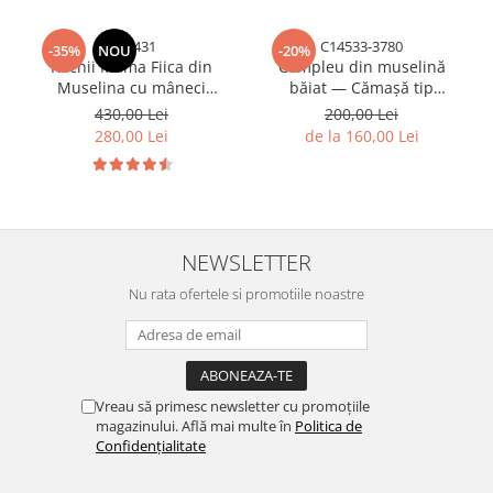
tfh6431
C14533-3780
-35%
NOU
-20%
Rochii Mama Fiica din
Compleu din muselină
Muselina cu mâneci
băiat — Cămașă tip
bufante - Zmeuriu
hanorac + Pantalon
430,00 Lei
200,00 Lei
|Albastru| H. Bebe
280,00 Lei
de la 160,00 Lei
NEWSLETTER
Nu rata ofertele si promotiile noastre
Vreau să primesc newsletter cu promoțiile
magazinului. Află mai multe în
Politica de
Confidențialitate