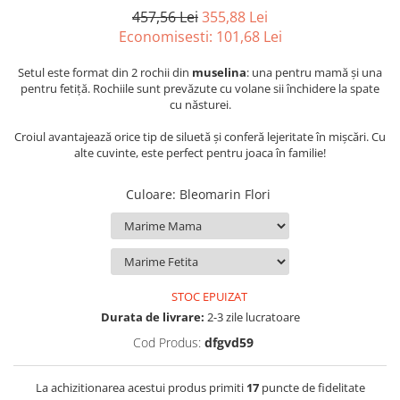
457,56 Lei
355,88 Lei
Economisesti:
101,68
Lei
Setul este format din 2 rochii din
muselina
: una pentru mamă și una
pentru fetiță. Rochiile sunt prevăzute cu volane sii închidere la spate
cu năsturei.
Croiul avantajează orice tip de siluetă şi conferă lejeritate în mişcări. Cu
alte cuvinte, este perfect pentru joaca în familie!
Culoare
:
Bleomarin Flori
STOC EPUIZAT
Durata de livrare:
2-3 zile lucratoare
Cod Produs:
dfgvd59
La achizitionarea acestui produs primiti
17
puncte de fidelitate