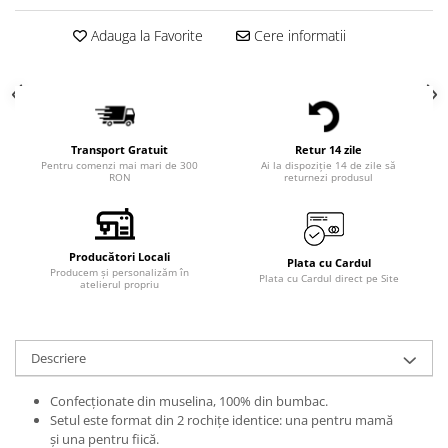
Adauga la Favorite
Cere informatii
Transport Gratuit
Retur 14 zile
Pentru comenzi mai mari de 300
Ai la dispoziție 14 de zile să
RON
returnezi produsul
Producători Locali
Plata cu Cardul
Producem și personalizăm în
Plata cu Cardul direct pe Site
atelierul propriu
Descriere
Confecționate din muselina, 100% din bumbac.
Setul este format din 2 rochițe identice: una pentru mamă
și una pentru fiică.