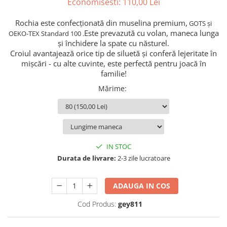
Economisesti:
110,00
Lei
Rochia este confecționată din muselina premium,
GOTS și
Este prevazută cu volan, maneca lunga
OEKO-TEX Standard 100 .
și închidere la spate cu năsturel.
Croiul avantajează orice tip de siluetă şi conferă lejeritate în
mişcări - cu alte cuvinte, este perfectă pentru joacă în
familie!
Mărime
:
IN STOC
Durata de livrare:
2-3 zile lucratoare
ADAUGA IN COS
Cod Produs:
gey811