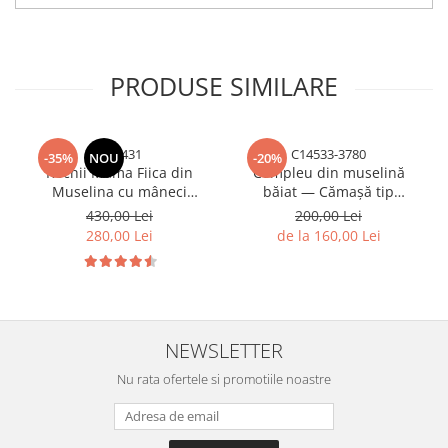
PRODUSE SIMILARE
tfh6431
C14533-3780
-35%
NOU
-20%
Rochii Mama Fiica din
Compleu din muselină
Muselina cu mâneci
băiat — Cămașă tip
bufante - Zmeuriu
hanorac + Pantalon
430,00 Lei
200,00 Lei
|Albastru| H. Bebe
280,00 Lei
de la 160,00 Lei
NEWSLETTER
Nu rata ofertele si promotiile noastre