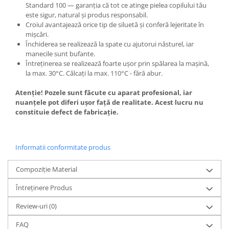
Standard 100 — garanția că tot ce atinge pielea copilului tău
este sigur, natural și produs responsabil.
Croiul avantajează orice tip de siluetă şi conferă lejeritate în
mişcări.
Închiderea se realizează la spate cu ajutorui năsturel, iar
manecile sunt bufante.
Întreținerea se realizează foarte ușor prin spălarea la mașină,
la max. 30°C. Călcaţi la max. 110°C - fără abur.
Atenție! Pozele sunt făcute cu aparat profesional, iar
nuanțele pot diferi ușor față de realitate. Acest lucru nu
constituie defect de fabricație.
Informatii conformitate produs
Compoziție Material
Întreținere Produs
Review-uri
(0)
FAQ