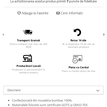
La achizitionarea acestui produs primiti
7
puncte de fidelitate
Adauga la Favorite
Cere informatii
Transport Gratuit
Retur 14 zile
Pentru comenzi mai mari de 300
Ai la dispoziție 14 de zile să
RON
returnezi produsul
Producători Locali
Plata cu Cardul
Producem și personalizăm în
Plata cu Cardul direct pe Site
atelierul propriu
Descriere
Confecționată din muselina bumbac 100%.
Materialele folosite sunt certificate GOTS și OEKO-TEX