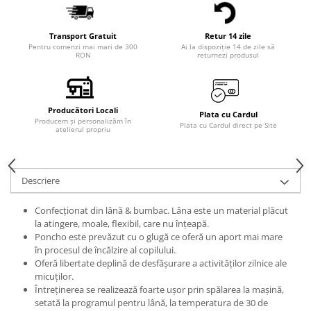
Transport Gratuit
Retur 14 zile
Pentru comenzi mai mari de 300
Ai la dispoziție 14 de zile să
RON
returnezi produsul
Producători Locali
Plata cu Cardul
Producem și personalizăm în
Plata cu Cardul direct pe Site
atelierul propriu
Descriere
Confecționat din lână & bumbac. Lâna este un material plăcut
la atingere, moale, flexibil, care nu înțeapă.
Poncho este prevăzut cu o glugă ce oferă un aport mai mare
în procesul de încălzire al copilului.
Oferă libertate deplină de desfășurare a activităților zilnice ale
micuților.
Întreținerea se realizează foarte ușor prin spălarea la mașină,
setată la programul pentru lână, la temperatura de 30 de