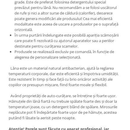
grade. Este de preferat folosirea detergentului special
prevăzut pentru lână. Nu recomandăm a se folosi uscătorul
de rufe și nici a altor surse de căldură (calorifer), deoarece
poate genera modificări ale produsului! Cea mai eficientă
modalitate este aceea de uscare a produselor pe o suprafață
orizontală.
În urma purtării îndelungate este posibilă apariția scămoșării
care poate fi rezolvată cu ajutorul aparatelor sau a periilor
destinate pentru curățarea scamelor.
Produsele se realizează exclusiv pe comandă, în funcție de
alegerea de personalizare selecționată.
Lâna este un material natural antibacterian, ajută la reglarea
temperaturii corporale, dar este eficientă și împotriva umidității.
Este rezistent în timp și face față cu brio oricăror activități ale
copiilor ce presupun mișcare, fiind foarte moale și flexibil.
Având proprietăți de auto-curățare, se întreține și foarte ușor.
Hăinuțele din lână fiartă nu trebuie spălate foarte des și doar la
temperaturi joase, cu un detergent blând de spălare. Mirosurile
neplăcute pot fi îndepărtate foarte ușor de pe hăinuțe, acestea
putând fi lăsate la aerisit peste noapte.
Atenție! Pozele sunt făcute cu aparat profesional, iar