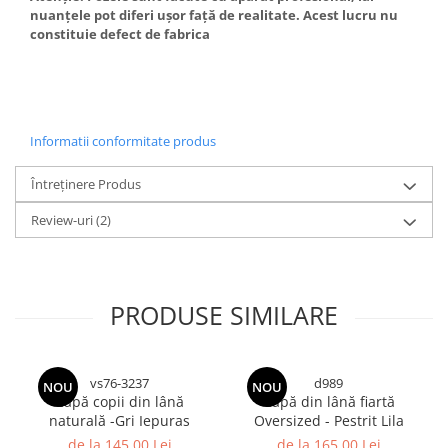
nuanțele pot diferi ușor față de realitate. Acest lucru nu
constituie defect de fabrica
Informatii conformitate produs
Întreținere Produs
Review-uri
(2)
PRODUSE SIMILARE
vs76-3237
d989
NOU
NOU
Capă copii din lână
Capă din lână fiartă
naturală -Gri Iepuras
Oversized - Pestrit Lila
de la 145,00 Lei
de la 165,00 Lei