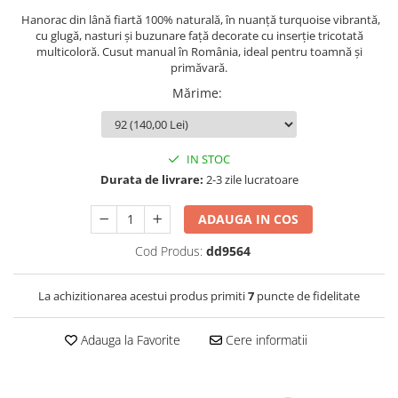
Hanorac
din lână
fiartă 100%
naturală, în nuanță
turquoise vibrantă,
cu
glugă, nasturi și
buzunare față decorate
cu inserție
tricotată
multicoloră. Cusut manual
în România,
ideal pentru toamnă
și
primăvară.
Mărime
:
IN STOC
Durata de livrare:
2-3 zile lucratoare
ADAUGA IN COS
Cod Produs:
dd9564
La achizitionarea acestui produs primiti
7
puncte de fidelitate
Adauga la Favorite
Cere informatii