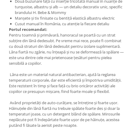
Două buzunare față cu inserție tricotată manual în nuanțe de
turquoise, albastru și alb — un detaliu decorativ unic, specific
brandului H. Bebe & Mommy
Manșete și tiv finisate cu bentiță elastică albastru electric
Cusut manual în România, cu atenție la fiecare detaliu
Portul recomandat:
Pentru toamnă și primăvară, hanoracul se poartă cu un strat
subțire din lână dedesubt. Pe vreme mai rece, poate fi combinat
cu două straturi din lână dedesubt pentru izolare suplimentară.
Lâna fiartă nu zgârie, nu înțeapă și nu se deformează la spălare —
este una dintre cele mai prietenoase țesături pentru pielea
sensibilă a copiilor.
Lâna este un material natural antibacterian, ajută la reglarea
temperaturii corporale, dar este eficientă și împotriva umidității.
Este rezistent în timp și face față cu brio oricăror activități ale
copiilor ce presupun mișcare, fiind foarte moale și flexibil.
Având proprietăți de auto-curățare, se întreține și foarte ușor.
Hăinuțele din lână fiartă nu trebuie spălate foarte des și doar la
temperaturi joase, cu un detergent blând de spălare. Mirosurile
neplăcute pot fi îndepărtate foarte ușor de pe hăinuțe, acestea
putând fi lăsate la aerisit peste noapte.