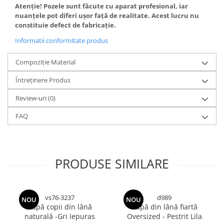
Atenție! Pozele sunt făcute cu aparat profesional, iar
nuanțele pot diferi ușor față de realitate. Acest lucru nu
constituie defect de fabricație.
Informatii conformitate produs
Compoziție Material
Întreținere Produs
Review-uri
(0)
FAQ
PRODUSE SIMILARE
vs76-3237
d989
NOU
NOU
Capă copii din lână
Capă din lână fiartă
naturală -Gri Iepuras
Oversized - Pestrit Lila