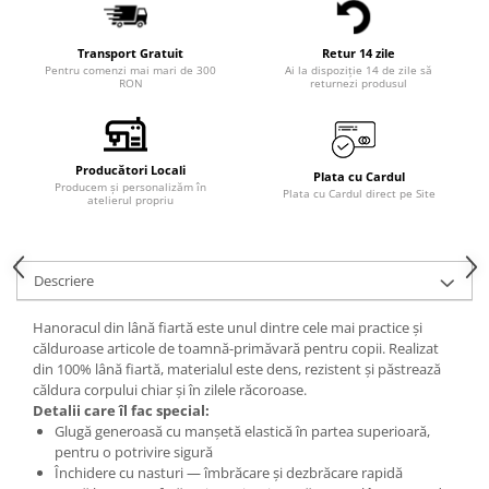
Transport Gratuit
Retur 14 zile
Pentru comenzi mai mari de 300
Ai la dispoziție 14 de zile să
RON
returnezi produsul
Producători Locali
Plata cu Cardul
Producem și personalizăm în
Plata cu Cardul direct pe Site
atelierul propriu
Descriere
Hanoracul din lână fiartă este unul dintre cele mai practice și
călduroase articole de toamnă-primăvară pentru copii. Realizat
din 100% lână fiartă, materialul este dens, rezistent și păstrează
căldura corpului chiar și în zilele răcoroase.
Detalii care îl fac special:
Glugă generoasă cu manșetă elastică în partea superioară,
pentru o potrivire sigură
Închidere cu nasturi — îmbrăcare și dezbrăcare rapidă