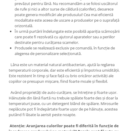
prevăzut pentru lână. Nu recomandăm a se folosi uscătorul
de rufe și nici a altor surse de căldură (calorifer), deoarece
poate genera modificări ale produsului! Cea mai eficientă
modalitate este aceea de uscare a produselor pe o suprafață
orizontală.
În urmă purtării îndelungate este posibilă apariția scămoșării
care poate fi rezolvată cu ajutorul aparatelor sau a periilor
destinate pentru curățarea scamelor.
Produsele se realizează exclusiv pe comandă, în funcție de
alegerea de personalizare selecționată.
Lâna este un material natural antibacterian, ajută la reglarea
temperaturii corporale, dar este eficientă și împotriva umidității.
Este rezistent în timp și face față cu brio oricăror activități ale
copiilor ce presupun mișcare, fiind foarte moale și flexibil.
Având proprietăți de auto-curățare, se întreține și foarte ușor.
Hăinuțele din lână fiartă nu trebuie spălate foarte des și doar la
temperaturi joase, cu un detergent blând de spălare. Mirosurile
neplăcute pot fi îndepărtate foarte ușor de pe hăinuțe, acestea
putând fi lăsate la aerisit peste noapte.
Atenție: Aranjarea culorilor poate fi diferită în funcție de