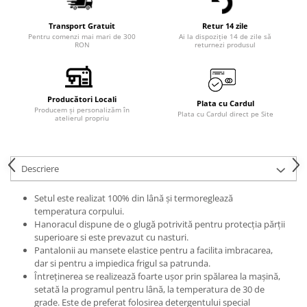
Transport Gratuit
Retur 14 zile
Pentru comenzi mai mari de 300
Ai la dispoziție 14 de zile să
RON
returnezi produsul
Producători Locali
Plata cu Cardul
Producem și personalizăm în
Plata cu Cardul direct pe Site
atelierul propriu
Descriere
Setul este realizat 100% din lână și termoreglează
temperatura corpului.
Hanoracul dispune de o glugă potrivită pentru protecția părții
superioare si este prevazut cu nasturi.
Pantalonii au mansete elastice pentru a facilita imbracarea,
dar si pentru a impiedica frigul sa patrunda.
Întreținerea se realizează foarte ușor prin spălarea la mașină,
setată la programul pentru lână, la temperatura de 30 de
grade. Este de preferat folosirea detergentului special