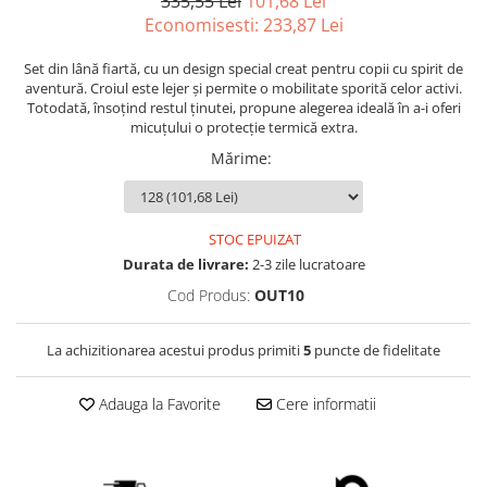
335,55 Lei
101,68 Lei
Economisesti:
233,87
Lei
Set din lână fiartă, cu un design special creat pentru copii cu spirit de
aventură. Croiul este lejer și permite o mobilitate sporită celor activi.
Totodată, însoțind restul ținutei, propune alegerea ideală în a-i oferi
micuțului o protecție termică extra.
Mărime
:
STOC EPUIZAT
Durata de livrare:
2-3 zile lucratoare
Cod Produs:
OUT10
La achizitionarea acestui produs primiti
5
puncte de fidelitate
Adauga la Favorite
Cere informatii