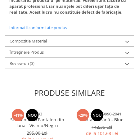
încadrarea produsului pe material!! Pozele sunt făcute cu
aparat profesional, iar nuanțele pot diferi ușor față de
realitate. Acest lucru nu constituie defect de fabricație.
Informatii conformitate produs
Compoziție Material
Întreținere Produs
Review-uri
(3)
PRODUSE SIMILARE
sjl893
4493-8923-9990-2041
-41%
NOU
-29%
NOU
Set Hanorac+Pantalon din
Pantalon Lână - Blue
lana - Visiniu/Negru
142,35 Lei
295,00 Lei
de la 101,68 Lei