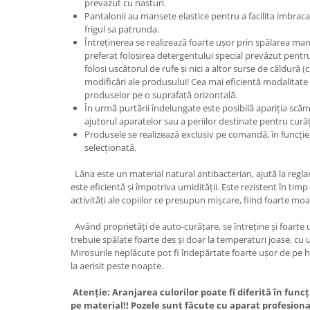
prevazut cu nasturi.
Pantalonii au mansete elastice pentru a facilita imbraca
frigul sa patrunda.
Întreținerea se realizează foarte ușor prin spălarea man
preferat folosirea detergentului special prevăzut pen
folosi uscătorul de rufe și nici a altor surse de căldură 
modificări ale produsului! Cea mai eficientă modalitate
produselor pe o suprafață orizontală.
În urmă purtării îndelungate este posibilă apariția scăm
ajutorul aparatelor sau a periilor destinate pentru cur
Produsele se realizează exclusiv pe comandă, în funcție
selecționată.
Lâna este un material natural antibacterian, ajută la regla
este eficientă și împotriva umidității. Este rezistent în timp 
activități ale copiilor ce presupun mișcare, fiind foarte moale
Având proprietăți de auto-curățare, se întreține și foarte u
trebuie spălate foarte des și doar la temperaturi joase, cu
Mirosurile neplăcute pot fi îndepărtate foarte ușor de pe h
la aerisit peste noapte.
Atenție: Aranjarea culorilor poate fi diferită în func
pe material!! Pozele sunt făcute cu aparat profesional