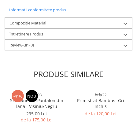
Informatii conformitate produs
Compoziție Material
Întreținere Produs
Review-uri
(0)
PRODUSE SIMILARE
sjl893
htfy22
-41%
NOU
Set Hanorac+Pantalon din
Prim strat Bambus -Gri
lana - Visiniu/Negru
Inchis
295,00 Lei
de la 120,00 Lei
de la 175,00 Lei