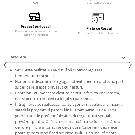
RON
returnezi produsul
Producători Locali
Plata cu Cardul
Producem și personalizăm în
Plata cu Cardul direct pe Site
atelierul propriu
Descriere
Setul este realizat 100% din lână și termoreglează
temperatura corpului.
Hanoracul dispune de o glugă potrivită pentru protecția părții
superioare si este prevazut cu nasturi.
Pantalonii au mansete elastice pentru a facilita imbracarea,
dar si pentru a impiedica frigul sa patrunda.
Întreținerea se realizează foarte ușor prin spălarea la mașină,
setată la programul pentru lână, la temperatura de 30 de
grade. Este de preferat folosirea detergentului special
prevăzut pentru lână. Nu recomandăm a se folosi uscătorul
de rufe și nici a altor surse de căldură (calorifer), deoarece
poate genera modificări ale produsului! Cea mai eficientă