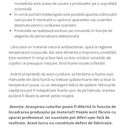
modalitate este aceea de uscare a produselor pe o suprafață
orizontală.
În urmă purtării îndelungate este posibilă apariția scămoșării
care poate fi rezolvată cu ajutorul aparatelor sau a periilor
destinate pentru curățarea scamelor.
Produsele se realizează exclusiv pe comandă, în funcție de
alegerea de personalizare selecționată.
Lâna este un material natural antibacterian, ajută la reglarea
temperaturii corporale, dar este eficientă și împotriva umidității.
Este rezistent în timp și face față cu brio oricăror activități ale
copiilor ce presupun mișcare, fiind foarte moale și flexibil.
Având proprietăți de auto-curățare, se întreține și foarte ușor.
Hăinuțele din lână fiartă nu trebuie spălate foarte des și doar la
temperaturi joase, cu un detergent blând de spălare. Mirosurile
neplăcute pot fi îndepărtate foarte ușor de pe hăinuțe, acestea
putând fi lăsate la aerisit peste noapte.
Atenție: Aranjarea culorilor poate fi diferită în funcție de
încadrarea produsului pe material!! Pozele sunt făcute cu
aparat profesional, iar nuanțele pot diferi ușor față de
realitate. Acest lucru nu constituie defect de fabricație.