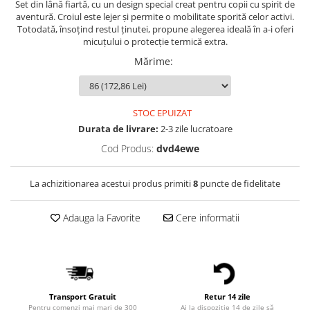
Set din lână fiartă, cu un design special creat pentru copii cu spirit de
aventură. Croiul este lejer și permite o mobilitate sporită celor activi.
Totodată, însoțind restul ținutei, propune alegerea ideală în a-i oferi
micuțului o protecție termică extra.
Mărime
:
STOC EPUIZAT
Durata de livrare:
2-3 zile lucratoare
Cod Produs:
dvd4ewe
La achizitionarea acestui produs primiti
8
puncte de fidelitate
Adauga la Favorite
Cere informatii
Transport Gratuit
Retur 14 zile
Pentru comenzi mai mari de 300
Ai la dispoziție 14 de zile să